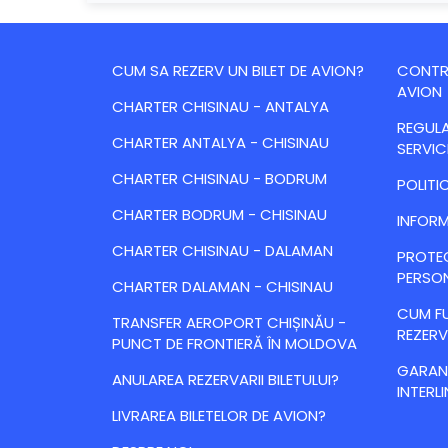
CUM SA REZERV UN BILET DE AVION?
CONTRA
AVION
CHARTER CHISINAU - ANTALYA
REGULA
CHARTER ANTALYA - CHISINAU
SERVIC
CHARTER CHISINAU - BODRUM
POLITI
CHARTER BODRUM - CHISINAU
INFORM
CHARTER CHISINAU - DALAMAN
PROTE
PERSO
CHARTER DALAMAN - CHISINAU
CUM FU
TRANSFER AEROPORT CHIȘINĂU -
REZERV
PUNCT DE FRONTIERĂ ÎN MOLDOVA
GARANȚ
ANULAREA REZERVARII BILETULUI?
INTERLI
LIVRAREA BILETELOR DE AVION?