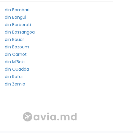
din Bambari
din Bangui
din Berberati
din Bossangoa
din Bouar
din Bozoum
din Carnot
din M’Boki
din Ouadda
din Rafai
din Zemio