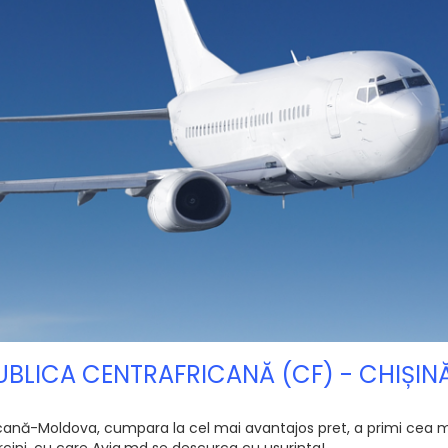
PUBLICA CENTRAFRICANĂ (CF) - CHIȘI
ană-Moldova, cumpara la cel mai avantajos pret, a primi cea mai 
sarcini, cu care Avia.md se descurca cu usurinta!