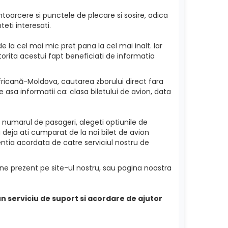
toarcere si punctele de plecare si sosire, adica
eti interesati.
e la cel mai mic pret pana la cel mai inalt. Iar
torita acestui fapt beneficiati de informatia
fricană-Moldova, cautarea zborului direct fara
 asa informatii ca: clasa biletului de avion, data
.
i numarul de pasageri, alegeti optiunile de
a deja ati cumparat de la noi bilet de avion
entia acordata de catre serviciul nostru de
ine prezent pe site-ul nostru, sau pagina noastra
bun serviciu de suport si acordare de ajutor