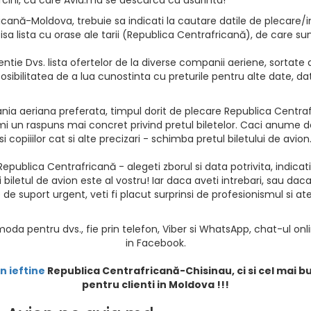
cană-Moldova, trebuie sa indicati la cautare datile de plecare/in
sa lista cu orase ale tarii (Republica Centrafricană), de care sunt
ntie Dvs. lista ofertelor de la diverse companii aeriene, sortate d
osibilitatea de a lua cunostinta cu preturile pentru alte date, da
nia aeriana preferata, timpul dorit de plecare Republica Centra
mi un raspuns mai concret privind pretul biletelor. Caci anume de
opiiilor cat si alte precizari - schimba pretul biletului de avion
epublica Centrafricană - alegeti zborul si data potrivita, indicat
 biletul de avion este al vostru! Iar daca aveti intrebari, sau dac
e suport urgent, veti fi placut surprinsi de profesionismul si at
oda pentru dvs., fie prin telefon, Viber si WhatsApp, chat-ul onl
in Facebook.
n ieftine
Republica Centrafricană
-Chisinau, ci si cel mai 
pentru clienti in Moldova !!!