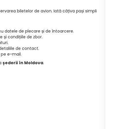
ervarea biletelor de avion. Iată câțiva pași simpli
u datele de plecare și de întoarcere.
și condițiile de zbor.
turi.
etaliile de contact.
 pe e-mail.
ea
șederii în Moldova
.