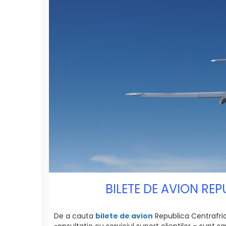
BILETE DE AVION RE
De a cauta
bilete de avion
Republica Centrafric
сonsultatie cu serviciul suport clientilor – sunt 