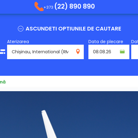
(22) 890 890
+373
ASCUNDETI OPTIUNILE DE CAUTARE
Aterizarea
Data de plecare
Dat
RMO
ană