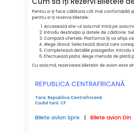
Cum să îți Rezervi Biletele 
Pentru a-ți face călătoria cât mai confortabilă și
pentru a-ți rezerva biletele:
Accesează site-ul avia.md: Intră pe avia.m
Introdu destinația și datele de călătorie: S
Compară ofertele: Platforma îți va afișa cel
Alege zborul: Selectează zborul care cores
Completează detaliile pasagerilor: Introdu 
Efectuează plata: Alege metoda de plată pre
Cu avia.md, rezervarea biletelor de avion este si
REPUBLICA CENTRAFRICANĂ
Tara: Republica Centrafricană
Codul tarii: CF
Bilete avion Spre
|
Bilete avion Din