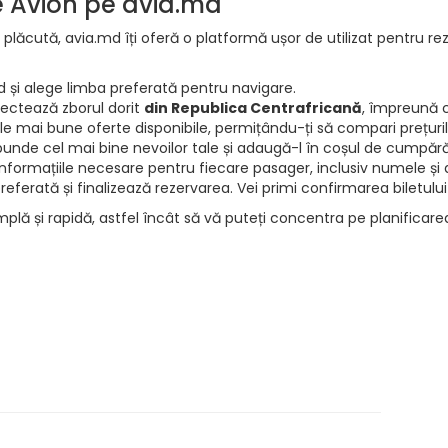
de Avion pe avia.md
 plăcută, avia.md îți oferă o platformă ușor de utilizat pentru rez
d și alege limba preferată pentru navigare.
electează zborul dorit
din Republica Centrafricană
, împreună c
e mai bune oferte disponibile, permițându-ți să compari prețurile 
punde cel mai bine nevoilor tale și adaugă-l în coșul de cumpără
informațiile necesare pentru fiecare pasager, inclusiv numele și d
ferată și finalizează rezervarea. Vei primi confirmarea biletului
mplă și rapidă, astfel încât să vă puteți concentra pe planificar