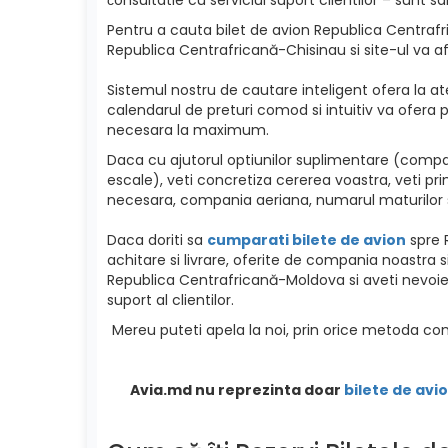
Pentru a cauta bilet de avion Republica Centrafri
Republica Centrafricană-Chisinau si site-ul va afi
Sistemul nostru de cautare inteligent ofera la ate
calendarul de preturi comod si intuitiv va ofera p
necesara la maximum.
Daca cu ajutorul optiunilor suplimentare (compa
escale), veti concretiza cererea voastra, veti pri
necesara, compania aeriana, numarul maturilor si c
Daca doriti sa
cumparati bilete de avion
spre R
achitare si livrare, oferite de compania noastra si
Republica Centrafricană-Moldova si aveti nevoie d
suport al clientilor.
Mereu puteti apela la noi, prin orice metoda com
Avia.md nu reprezinta doar
bilete de avio