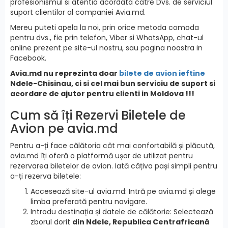
profesionismul si atentia acordata catre Dvs. de serviciul
suport clientilor al companiei Avia.md.
Mereu puteti apela la noi, prin orice metoda comoda
pentru dvs., fie prin telefon, Viber si WhatsApp, chat-ul
online prezent pe site-ul nostru, sau pagina noastra in
Facebook.
Avia.md nu reprezinta doar
bilete de avion ieftine
Ndele-Chisinau, ci si cel mai bun serviciu de suport si
acordare de ajutor pentru clienti in Moldova !!!
Cum să îți Rezervi Biletele de
Avion pe avia.md
Pentru a-ți face călătoria cât mai confortabilă și plăcută,
avia.md îți oferă o platformă ușor de utilizat pentru
rezervarea biletelor de avion. Iată câțiva pași simpli pentru
a-ți rezerva biletele:
Accesează site-ul avia.md: Intră pe avia.md și alege
limba preferată pentru navigare.
Introdu destinația și datele de călătorie: Selectează
zborul dorit
din Ndele, Republica Centrafricană