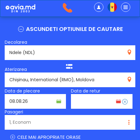
ASCUNDETI OPTIUNILE DE CAUTARE
Decolarea
NDL
Aterizarea
RMO
Data de plecare
Data de retur
Pasageri
CELE MAI APROPRIATE ORASE