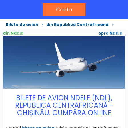
Cauta
Bilete de avion
»
din Republica Centrafricană
»
din Ndele
spre Ndele
BILETE DE AVION NDELE (NDL),
REPUBLICA CENTRAFRICANĂ -
CHIȘINĂU. CUMPĂRA ONLINE
Cautati
bilete de avion
Ndele, Republica Centrafricană -