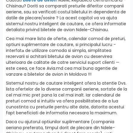
Chisinau? Doriti sa comparati preturile diferitor companii
aeriene, sau sa verificati costul biletului in dependenta de
datile de plecare/sosire ? La acest capitol va va ajuta
sistemul nostru inteligent de cautare, ce ofera informatie
detaliata privind biletele de avion Ndele-Chisinau.
Cea mai mare lista de oferte, calendar comod de preturi,
optiuni suplimentare de cautare, si principalul lucru -
interfatа de utilizare comoda si simpla, simplitatea
rezervarii si achitarii biletului de avion cu deservirea
ulterioara de calitate de catre serviciul suport clienti —
este ceea, ce face Avia.md cea mai buna agentie de
vanzare a biletelor de avion in Moldova !!!
Sistemul nostru de cautare inteligent ofera la atentie Dvs.
lista ofertelor de la diverse companii aeriene, sortate de la
cel mai mic pret pana la cel mai inalt. Iar calendarul de
preturi comod si intuitiv va ofera posibilitatea de a lua
cunostinta cu preturile pentru alte date, datorita acestui
fapt beneficiati de informatia necesara la maximum.
Daca cu ajutorul optiunilor suplimentare (compania
aeriana preferata, timpul dorit de plecare din Ndele-