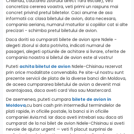
Chisinau, cautarea zborului direct fara escale), veti
concretiza cererea voastra, veti primi un raspuns mai
concret privind pretul biletelor. Caci anume de asa
informatii ca: clasa biletului de avion, data necesara,
compania aeriana, numarul maturilor si copiiilor cat si alte
precizari - schimba pretul biletului de avion.
Daca doriti sa cumparati bilete de avion spre Ndele -
alegeti zborul si data potrivita, indicati numarul de
pasageri, alegeti optiunile de achitare si livrare, oferite de
compania noastra si biletul de avion este al vostru!
Puteti
achita biletul de avion
Ndele-Chisinau rezervat
prin orice modalitate convenabila. Pe site-ul nostru sunt
prezente servicii de plata de la diverse banci din Moldova,
de aceea cumpararea biletului de avion a devenit mai
avantajoasa, daca aveti card Visa sau Mastercard.
De asemenea, puteti cumpara
bilete de avion in
Moldova
,cu bani cash prin intermediul terminalelor de
plati rapide, in oficiile postale, la banci si in oficiile
companiei Avia.md. Iar daca aveti intrebari sau daca ati
cumparat de la noi bilet de avion Ndele-Chisinau si aveti
nevoie de ajutor urgent — veti fi placut surprinsi de