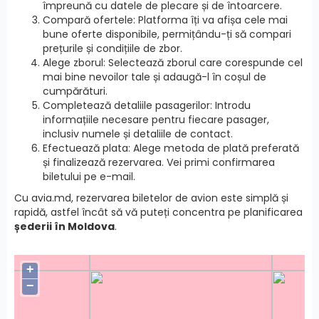
împreună cu datele de plecare și de întoarcere.
Compară ofertele: Platforma îți va afișa cele mai
bune oferte disponibile, permițându-ți să compari
prețurile și condițiile de zbor.
Alege zborul: Selectează zborul care corespunde cel
mai bine nevoilor tale și adaugă-l în coșul de
cumpărături.
Completează detaliile pasagerilor: Introdu
informațiile necesare pentru fiecare pasager,
inclusiv numele și detaliile de contact.
Efectuează plata: Alege metoda de plată preferată
și finalizează rezervarea. Vei primi confirmarea
biletului pe e-mail.
Cu avia.md, rezervarea biletelor de avion este simplă și
rapidă, astfel încât să vă puteți concentra pe planificarea
șederii în Moldova
.
+
−