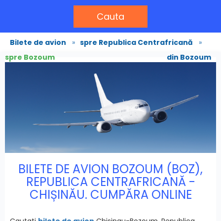
Cauta
Bilete de avion
»
spre Republica Centrafricană
»
spre Bozoum
din Bozoum
BILETE DE AVION BOZOUM (BOZ),
REPUBLICA CENTRAFRICANĂ -
CHIȘINĂU. CUMPĂRA ONLINE
Cautati
bilete de avion
Chisinau-Bozoum, Republica