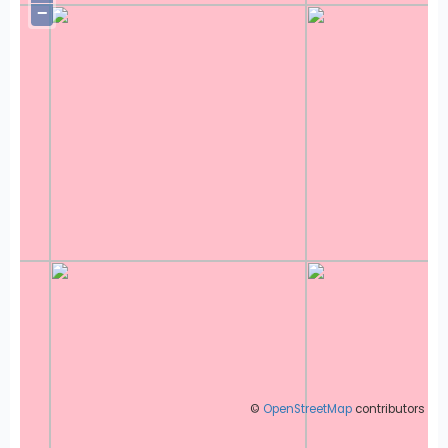
−
©
OpenStreetMap
contributors