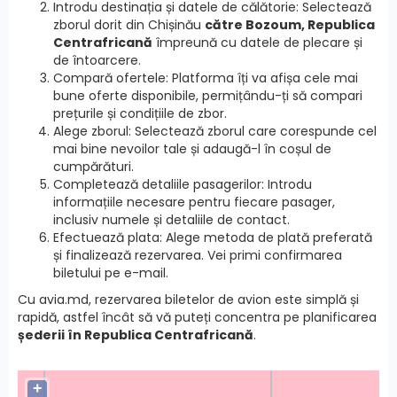
Introdu destinația și datele de călătorie: Selectează
zborul dorit din Chișinău
către Bozoum, Republica
Centrafricană
împreună cu datele de plecare și
de întoarcere.
Compară ofertele: Platforma îți va afișa cele mai
bune oferte disponibile, permițându-ți să compari
prețurile și condițiile de zbor.
Alege zborul: Selectează zborul care corespunde cel
mai bine nevoilor tale și adaugă-l în coșul de
cumpărături.
Completează detaliile pasagerilor: Introdu
informațiile necesare pentru fiecare pasager,
inclusiv numele și detaliile de contact.
Efectuează plata: Alege metoda de plată preferată
și finalizează rezervarea. Vei primi confirmarea
biletului pe e-mail.
Cu avia.md, rezervarea biletelor de avion este simplă și
rapidă, astfel încât să vă puteți concentra pe planificarea
șederii în Republica Centrafricană
.
+