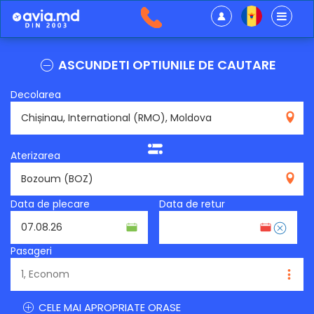
ASCUNDETI OPTIUNILE DE CAUTARE
Decolarea
RMO
Aterizarea
BOZ
Data de plecare
Data de retur
Pasageri
CELE MAI APROPRIATE ORASE