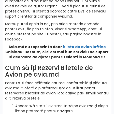
cumparat de la noi bilet de avion Chisinau-Bozoum si
aveti nevoie de ajutor urgent — veti fi placut surprinsi de
profesionismul si atentia acordata catre Dvs. de serviciul
suport clientilor al companiei Avia.md.
Mereu puteti apela la noi, prin orice metoda comoda
pentru dvs., fie prin telefon, Viber si WhatsApp, chat-ul
online prezent pe site-ul nostru, sau pagina noastra in
Facebook.
Avia.md nu reprezinta doar
bilete de avion ieftine
Chisinau-Bozoum, ci si cel mai bun serviciu de suport
si acordare de ajutor pentru clienti in Moldova !!!
Cum să îți Rezervi Biletele de
Avion pe avia.md
Pentru a-ți face călătoria cât mai confortabilă și plăcută,
avia.md îți oferă o platformă ușor de utilizat pentru
rezervarea biletelor de avion. Iată câțiva pași simpli pentru
a-ți rezerva biletele:
Accesează site-ul avia.md: Intră pe avia.md și alege
limba preferată pentru navigare.