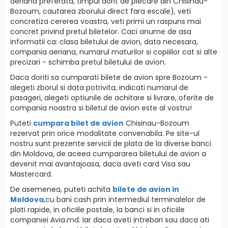
aeriana preferata, timpul dorit de plecare din Chisinau-
Bozoum, cautarea zborului direct fara escale), veti
concretiza cererea voastra, veti primi un raspuns mai
concret privind pretul biletelor. Caci anume de asa
informatii ca: clasa biletului de avion, data necesara,
compania aeriana, numarul maturilor si copiiilor cat si alte
precizari - schimba pretul biletului de avion.
Daca doriti sa cumparati bilete de avion spre Bozoum -
alegeti zborul si data potrivita, indicati numarul de
pasageri, alegeti optiunile de achitare si livrare, oferite de
compania noastra si biletul de avion este al vostru!
Puteti
cumpara bilet de avion
Chisinau-Bozoum
rezervat prin orice modalitate convenabila. Pe site-ul
nostru sunt prezente servicii de plata de la diverse banci
din Moldova, de aceea cumpararea biletului de avion a
devenit mai avantajoasa, daca aveti card Visa sau
Mastercard.
De asemenea, puteti achita
bilete de avion in
Moldova
,cu bani cash prin intermediul terminalelor de
plati rapide, in oficiile postale, la banci si in oficiile
companiei Avia.md. Iar daca aveti intrebari sau daca ati