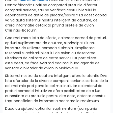
Centrafricană? Doriti sa comparati preturile diferitor
companii aeriene, sau sa verificati costul biletului in
dependenta de datile de plecare/sosire ? La acest capitol
va va ajuta sistemul nostru inteligent de cautare, ce
ofera informatie detaliata privind biletele de avion
Chisinau-Bozoum.
Cea mai mare lista de oferte, calendar comod de preturi,
optiuni suplimentare de cautare, si principalul lucru -
interfatа de utilizare comoda si simpla, simplitatea
rezervarii si achitarii biletului de avion cu deservirea
ulterioara de calitate de catre serviciul suport clienti —
este ceea, ce face Avia.md cea mai buna agentie de
vanzare a biletelor de avion in Moldova !!!
Sistemul nostru de cautare inteligent ofera la atentie Dvs.
lista ofertelor de la diverse companii aeriene, sortate de la
cel mai mic pret pana la cel mai inalt. Iar calendarul de
preturi comod si intuitiv va ofera posibilitatea de a lua
cunostinta cu preturile pentru alte date, datorita acestui
fapt beneficiati de informatia necesara la maximum.
Daca cu ajutorul optiunilor suplimentare (compania