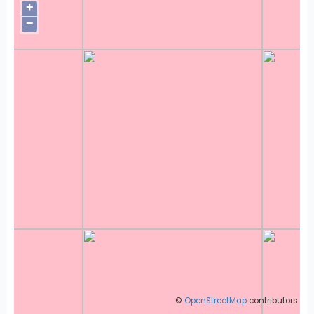
+
−
©
OpenStreetMap
contributors