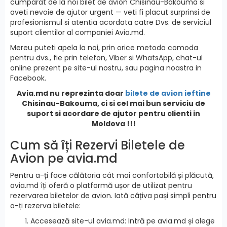
cumparat de la noi bilet de avion Chisinau-Bakouma si
aveti nevoie de ajutor urgent — veti fi placut surprinsi de
profesionismul si atentia acordata catre Dvs. de serviciul
suport clientilor al companiei Avia.md.
Mereu puteti apela la noi, prin orice metoda comoda
pentru dvs., fie prin telefon, Viber si WhatsApp, chat-ul
online prezent pe site-ul nostru, sau pagina noastra in
Facebook.
Avia.md nu reprezinta doar
bilete de avion ieftine
Chisinau-Bakouma, ci si cel mai bun serviciu de
suport si acordare de ajutor pentru clienti in
Moldova !!!
Cum să îți Rezervi Biletele de
Avion pe avia.md
Pentru a-ți face călătoria cât mai confortabilă și plăcută,
avia.md îți oferă o platformă ușor de utilizat pentru
rezervarea biletelor de avion. Iată câțiva pași simpli pentru
a-ți rezerva biletele:
Accesează site-ul avia.md: Intră pe avia.md și alege