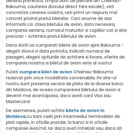
aeriana preferata, timpul dorit de plecare din Chisinau-
Bakouma, cautarea zborului direct fara escale), veti
concretiza cererea voastra, veti primi un raspuns mai
concret privind pretul biletelor. Caci anume de asa
informatii ca: clasa biletului de avion, data necesara,
compania aeriana, numarul maturilor si copiiilor cat si alte
precizari - schimba pretul biletului de avion.
Daca doriti sa cumparati bilete de avion spre Bakouma -
alegeti zborul si data potrivita, indicati numarul de
pasageri, alegeti optiunile de achitare si livrare, oferite de
compania noastra si biletul de avion este al vostru!
Puteti
cumpara bilet de avion
Chisinau-Bakouma
rezervat prin orice modalitate convenabila. Pe site-ul
nostru sunt prezente servicii de plata de la diverse banci
din Moldova, de aceea cumpararea biletului de avion a
devenit mai avantajoasa, daca aveti card Visa sau
Mastercard.
De asemenea, puteti achita
bilete de avion in
Moldova
,cu bani cash prin intermediul terminalelor de
plati rapide, in oficiile postale, la banci si in oficiile
companiei Avia.md. Iar daca aveti intrebari sau daca ati