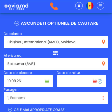
ASCUNDETI OPTIUNILE DE CAUTARE
Decolarea
RMO
Aterizarea
BMF
Data de plecare
Data de retur
Pasageri
CELE MAI APROPRIATE ORASE