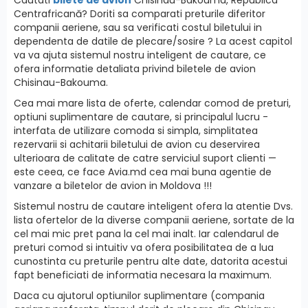
Centrafricană? Doriti sa comparati preturile diferitor
companii aeriene, sau sa verificati costul biletului in
dependenta de datile de plecare/sosire ? La acest capitol
va va ajuta sistemul nostru inteligent de cautare, ce
ofera informatie detaliata privind biletele de avion
Chisinau-Bakouma.
Cea mai mare lista de oferte, calendar comod de preturi,
optiuni suplimentare de cautare, si principalul lucru -
interfatа de utilizare comoda si simpla, simplitatea
rezervarii si achitarii biletului de avion cu deservirea
ulterioara de calitate de catre serviciul suport clienti —
este ceea, ce face Avia.md cea mai buna agentie de
vanzare a biletelor de avion in Moldova !!!
Sistemul nostru de cautare inteligent ofera la atentie Dvs.
lista ofertelor de la diverse companii aeriene, sortate de la
cel mai mic pret pana la cel mai inalt. Iar calendarul de
preturi comod si intuitiv va ofera posibilitatea de a lua
cunostinta cu preturile pentru alte date, datorita acestui
fapt beneficiati de informatia necesara la maximum.
Daca cu ajutorul optiunilor suplimentare (compania