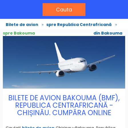
Cauta
Bilete de avion
»
spre Republica Centrafricană
»
spre Bakouma
din Bakouma
BILETE DE AVION BAKOUMA (BMF),
REPUBLICA CENTRAFRICANĂ -
CHIȘINĂU. CUMPĂRA ONLINE
Cautati
bilete de avion
Chisinau-Bakouma, Republica