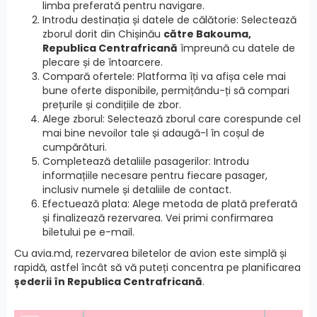
limba preferată pentru navigare.
Introdu destinația și datele de călătorie: Selectează
zborul dorit din Chișinău
către Bakouma,
Republica Centrafricană
împreună cu datele de
plecare și de întoarcere.
Compară ofertele: Platforma îți va afișa cele mai
bune oferte disponibile, permițându-ți să compari
prețurile și condițiile de zbor.
Alege zborul: Selectează zborul care corespunde cel
mai bine nevoilor tale și adaugă-l în coșul de
cumpărături.
Completează detaliile pasagerilor: Introdu
informațiile necesare pentru fiecare pasager,
inclusiv numele și detaliile de contact.
Efectuează plata: Alege metoda de plată preferată
și finalizează rezervarea. Vei primi confirmarea
biletului pe e-mail.
Cu avia.md, rezervarea biletelor de avion este simplă și
rapidă, astfel încât să vă puteți concentra pe planificarea
șederii în Republica Centrafricană
.