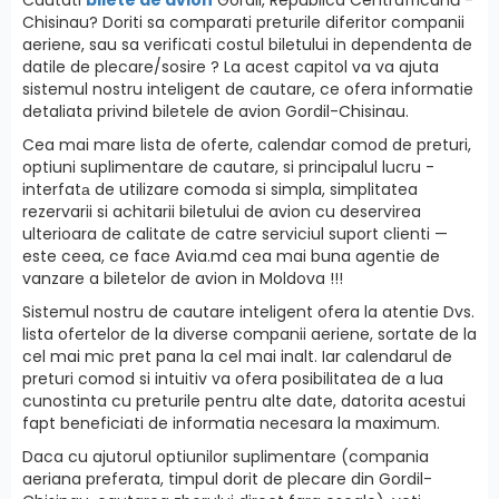
Chisinau? Doriti sa comparati preturile diferitor companii
aeriene, sau sa verificati costul biletului in dependenta de
datile de plecare/sosire ? La acest capitol va va ajuta
sistemul nostru inteligent de cautare, ce ofera informatie
detaliata privind biletele de avion Gordil-Chisinau.
Cea mai mare lista de oferte, calendar comod de preturi,
optiuni suplimentare de cautare, si principalul lucru -
interfatа de utilizare comoda si simpla, simplitatea
rezervarii si achitarii biletului de avion cu deservirea
ulterioara de calitate de catre serviciul suport clienti —
este ceea, ce face Avia.md cea mai buna agentie de
vanzare a biletelor de avion in Moldova !!!
Sistemul nostru de cautare inteligent ofera la atentie Dvs.
lista ofertelor de la diverse companii aeriene, sortate de la
cel mai mic pret pana la cel mai inalt. Iar calendarul de
preturi comod si intuitiv va ofera posibilitatea de a lua
cunostinta cu preturile pentru alte date, datorita acestui
fapt beneficiati de informatia necesara la maximum.
Daca cu ajutorul optiunilor suplimentare (compania
aeriana preferata, timpul dorit de plecare din Gordil-