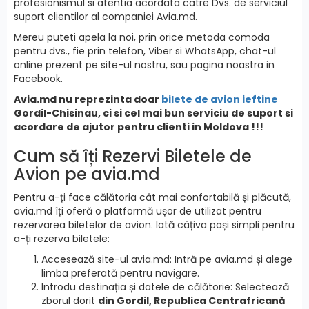
profesionismul si atentia acordata catre Dvs. de serviciul
suport clientilor al companiei Avia.md.
Mereu puteti apela la noi, prin orice metoda comoda
pentru dvs., fie prin telefon, Viber si WhatsApp, chat-ul
online prezent pe site-ul nostru, sau pagina noastra in
Facebook.
Avia.md nu reprezinta doar
bilete de avion ieftine
Gordil-Chisinau, ci si cel mai bun serviciu de suport si
acordare de ajutor pentru clienti in Moldova !!!
Cum să îți Rezervi Biletele de
Avion pe avia.md
Pentru a-ți face călătoria cât mai confortabilă și plăcută,
avia.md îți oferă o platformă ușor de utilizat pentru
rezervarea biletelor de avion. Iată câțiva pași simpli pentru
a-ți rezerva biletele:
Accesează site-ul avia.md: Intră pe avia.md și alege
limba preferată pentru navigare.
Introdu destinația și datele de călătorie: Selectează
zborul dorit
din Gordil, Republica Centrafricană