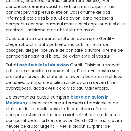
Chisinau, cautarea zborului direct fara escale), veti
concretiza cererea voastra, veti primi un raspuns mai
concret privind pretul biletelor. Caci anume de asa
informatii ca: clasa biletului de avion, data necesara,
compania aeriana, numarul maturilor si copiiilor cat si alte
precizari - schimba pretul biletului de avion.
Daca doriti sa cumparati bilete de avion spre Gordil -
alegeti zborul si data potrivita, indicati numarul de
pasageri, alegeti optiunile de achitare si livrare, oferite de
compania noastra si biletul de avion este al vostru!
Puteti
achita biletul de avion
Gordil-Chisinau rezervat
prin orice modalitate convenabila. Pe site-ul nostru sunt
prezente servicii de plata de la diverse banci din Moldova,
de aceea cumpararea biletului de avion a devenit mai
avantajoasa, daca aveti card Visa sau Mastercard.
De asemenea, puteti cumpara
bilete de avion in
Moldova
,cu bani cash prin intermediul terminalelor de
plati rapide, in oficiile postale, la banci si in oficiile
companiei Avia.md. Iar daca aveti intrebari sau daca ati
cumparat de la noi bilet de avion Gordil-Chisinau si aveti
nevoie de ajutor urgent — veti fi placut surprinsi de