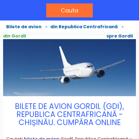
Cauta
Bilete de avion
»
din Republica Centrafricană
»
din Gordil
spre Gordil
BILETE DE AVION GORDIL (GDI),
REPUBLICA CENTRAFRICANĂ -
CHIȘINĂU. CUMPĂRA ONLINE
Cautati
bilete de avion
Gordil, Republica Centrafricană -