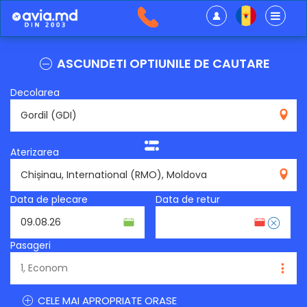
ASCUNDETI OPTIUNILE DE CAUTARE
Decolarea
GDI
Aterizarea
RMO
Data de plecare
Data de retur
Pasageri
CELE MAI APROPRIATE ORASE