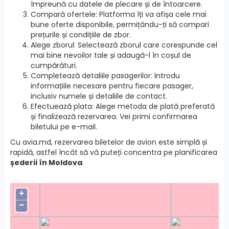
împreună cu datele de plecare și de întoarcere.
Compară ofertele: Platforma îți va afișa cele mai
bune oferte disponibile, permițându-ți să compari
prețurile și condițiile de zbor.
Alege zborul: Selectează zborul care corespunde cel
mai bine nevoilor tale și adaugă-l în coșul de
cumpărături.
Completează detaliile pasagerilor: Introdu
informațiile necesare pentru fiecare pasager,
inclusiv numele și detaliile de contact.
Efectuează plata: Alege metoda de plată preferată
și finalizează rezervarea. Vei primi confirmarea
biletului pe e-mail.
Cu avia.md, rezervarea biletelor de avion este simplă și
rapidă, astfel încât să vă puteți concentra pe planificarea
șederii în Moldova
.
+
−