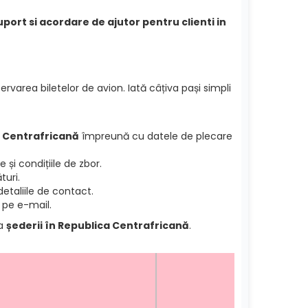
port si acordare de ajutor pentru clienti in
ervarea biletelor de avion. Iată câțiva pași simpli
 Centrafricană
împreună cu datele de plecare
și condițiile de zbor.
turi.
etaliile de contact.
 pe e-mail.
ea
șederii în Republica Centrafricană
.