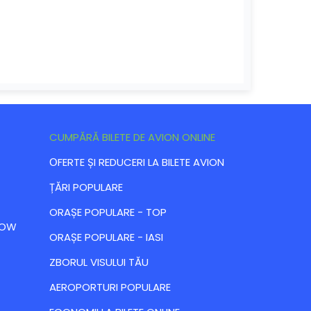
CUMPĂRĂ BILETE DE AVION ONLINE
ОFERTE ȘI REDUCERI LA BILETE AVION
ȚĂRI POPULARE
ORAȘE POPULARE - TOP
 LOW
ORAȘE POPULARE - IASI
ZBORUL VISULUI TĂU
AEROPORTURI POPULARE