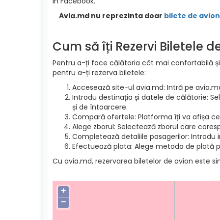
in Facebook.
Avia.md nu reprezinta doar
bilete de avion
Cum să îți Rezervi Biletele 
Pentru a-ți face călătoria cât mai confortabilă și
pentru a-ți rezerva biletele:
Accesează site-ul avia.md: Intră pe avia.m
Introdu destinația și datele de călătorie: S
și de întoarcere.
Compară ofertele: Platforma îți va afișa cel
Alege zborul: Selectează zborul care cores
Completează detaliile pasagerilor: Introdu 
Efectuează plata: Alege metoda de plată pre
Cu avia.md, rezervarea biletelor de avion este si
+
−