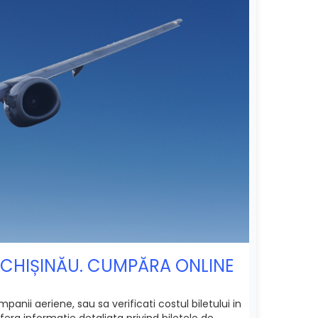
 CHIȘINĂU. CUMPĂRA ONLINE
nii aeriene, sau sa verificati costul biletului in
era informatie detaliata privind biletele de