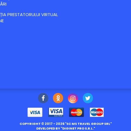
ĂRI
IA PRESTATORULUI VIRTUAL
NE
COPYRIGHT ©
2017
- 2026 "
SC MS TRAVEL GROUP SRL
"
DEVELOPED BY "
DIGINET PRO S.R.L.
"