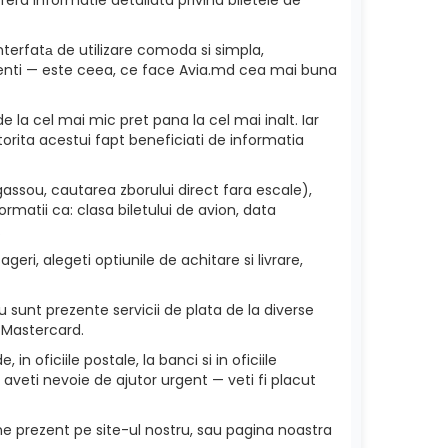
nterfatа de utilizare comoda si simpla,
 clienti — este ceea, ce face Avia.md cea mai buna
e la cel mai mic pret pana la cel mai inalt. Iar
torita acestui fapt beneficiati de informatia
assou, cautarea zborului direct fara escale),
rmatii ca: clasa biletului de avion, data
.
eri, alegeti optiunile de achitare si livrare,
sunt prezente servicii de plata de la diverse
 Mastercard.
in oficiile postale, la banci si in oficiile
aveti nevoie de ajutor urgent — veti fi placut
ne prezent pe site-ul nostru, sau pagina noastra