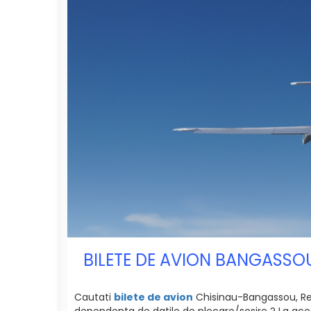
BILETE DE AVION BANGASSO
Cautati
bilete de avion
Chisinau-Bangassou, Repu
dependenta de datile de plecare/sosire ? La acest