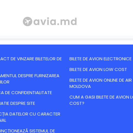
CT DE VINZARE BILETELOR DE
BILETE DE AVION ELECTRONICE
BILETE DE AVION LOW COST
MENTUL DESPRE FURNIZAREA
BILETE DE AVION ONLINE DE AIR
IILOR
MOLDOVA
CA DE CONFIDENTIALITATE
CUM A GASI BILETE DE AVION
ATIE DESPRE SITE
COST?
CȚIA DATELOR CU CARACTER
NAL
NCȚIONEAZĂ SISTEMUL DE