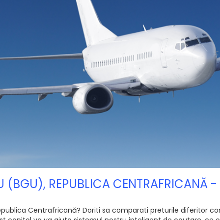
U (BGU), REPUBLICA CENTRAFRICANĂ -
blica Centrafricană? Doriti sa comparati preturile diferitor compa
 capitol va va ajuta sistemul nostru inteligent de cautare, ce of