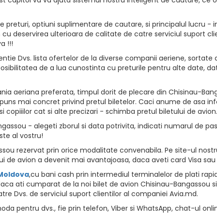
returi, optiuni suplimentare de cautare, si principalul lucru - i
vion cu deservirea ulterioara de calitate de catre serviciul suport
 !!!
ntie Dvs. lista ofertelor de la diverse companii aeriene, sortate d
osibilitatea de a lua cunostinta cu preturile pentru alte date, da
ia aeriana preferata, timpul dorit de plecare din Chisinau-Bang
spuns mai concret privind pretul biletelor. Caci anume de asa info
opiiilor cat si alte precizari - schimba pretul biletului de avion
assou - alegeti zborul si data potrivita, indicati numarul de pasag
ste al vostru!
ou rezervat prin orice modalitate convenabila. Pe site-ul nostru 
i de avion a devenit mai avantajoasa, daca aveti card Visa sau
 Moldova
,cu bani cash prin intermediul terminalelor de plati rapide, 
aca ati cumparat de la noi bilet de avion Chisinau-Bangassou si 
tre Dvs. de serviciul suport clientilor al companiei Avia.md.
da pentru dvs., fie prin telefon, Viber si WhatsApp, chat-ul onli