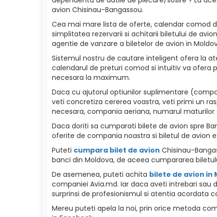
avion Chisinau-Bangassou.
Cea mai mare lista de oferte, calendar comod de p
simplitatea rezervarii si achitarii biletului de a
agentie de vanzare a biletelor de avion in Moldova
Sistemul nostru de cautare inteligent ofera la ate
calendarul de preturi comod si intuitiv va ofera p
necesara la maximum.
Daca cu ajutorul optiunilor suplimentare (compan
veti concretiza cererea voastra, veti primi un ra
necesara, compania aeriana, numarul maturilor si c
Daca doriti sa cumparati bilete de avion spre Bang
oferite de compania noastra si biletul de avion e
Puteti
cumpara bilet de avion
Chisinau-Bangass
banci din Moldova, de aceea cumpararea biletulu
De asemenea, puteti achita
bilete de avion in
companiei Avia.md. Iar daca aveti intrebari sau d
surprinsi de profesionismul si atentia acordata ca
Mereu puteti apela la noi, prin orice metoda como