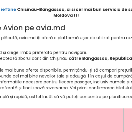
 ieftine
Chisinau-Bangassou, ci si cel mai bun serviciu de su
Moldova !!!
de Avion pe avia.md
 plăcută, avia.md îți oferă o platformă ușor de utilizat pentru rez
d și alege limba preferată pentru navigare.
electează zborul dorit din Chișinău
către Bangassou, Republica
e mai bune oferte disponibile, permițându-ți să compari prețurile 
punde cel mai bine nevoilor tale și adaugă-l în coșul de cumpără
informațiile necesare pentru fiecare pasager, inclusiv numele și d
ferată și finalizează rezervarea. Vei primi confirmarea biletului
mplă și rapidă, astfel încât să vă puteți concentra pe planificar