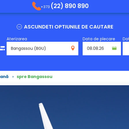
(22) 890 890
+373
ASCUNDETI OPTIUNILE DE CAUTARE
Aterizarea
Data de plecare
Dat
BGU
cană
»
spre Bangassou