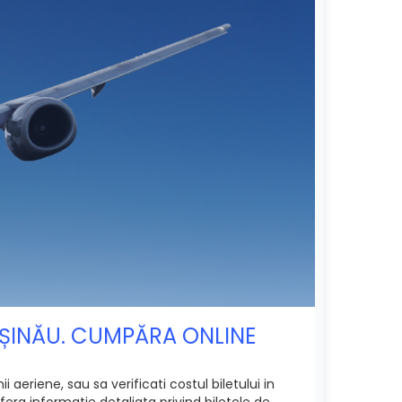
HIȘINĂU. CUMPĂRA ONLINE
aeriene, sau sa verificati costul biletului in
era informatie detaliata privind biletele de