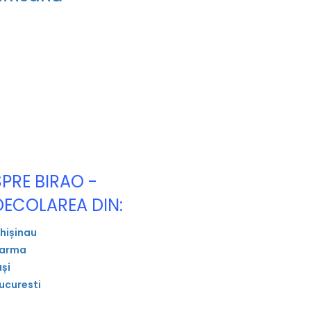
SPRE BIRAO -
DECOLAREA DIN:
hișinau
arma
ași
ucuresti