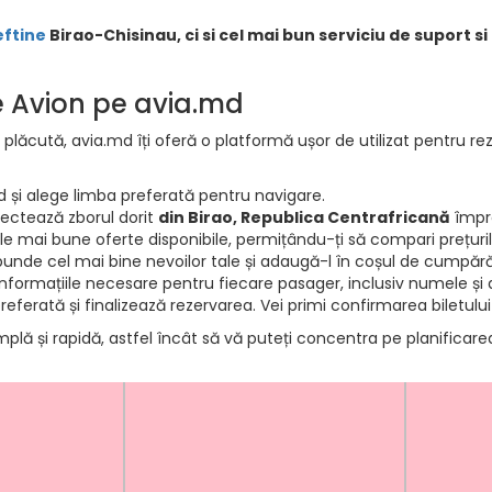
eftine
Birao-Chisinau, ci si cel mai bun serviciu de suport s
de Avion pe avia.md
 plăcută, avia.md îți oferă o platformă ușor de utilizat pentru rez
d și alege limba preferată pentru navigare.
electează zborul dorit
din Birao, Republica Centrafricană
împre
e mai bune oferte disponibile, permițându-ți să compari prețurile 
punde cel mai bine nevoilor tale și adaugă-l în coșul de cumpără
informațiile necesare pentru fiecare pasager, inclusiv numele și d
ferată și finalizează rezervarea. Vei primi confirmarea biletului
mplă și rapidă, astfel încât să vă puteți concentra pe planificar