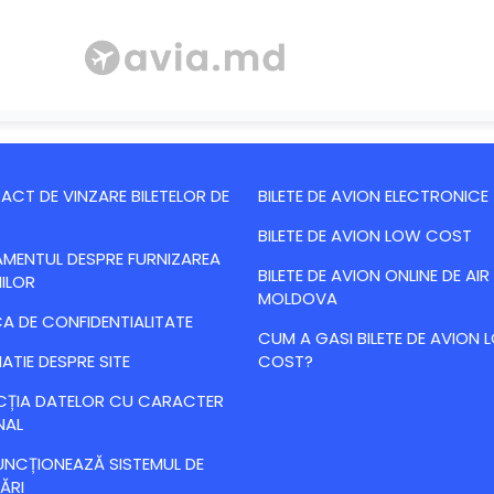
CT DE VINZARE BILETELOR DE
BILETE DE AVION ELECTRONICE
BILETE DE AVION LOW COST
MENTUL DESPRE FURNIZAREA
BILETE DE AVION ONLINE DE AIR
IILOR
MOLDOVA
CA DE CONFIDENTIALITATE
CUM A GASI BILETE DE AVION
ATIE DESPRE SITE
COST?
CȚIA DATELOR CU CARACTER
NAL
NCȚIONEAZĂ SISTEMUL DE
ĂRI