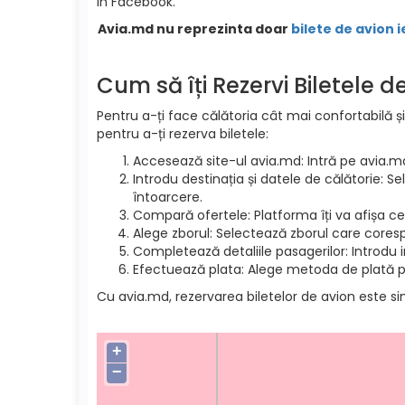
in Facebook.
Avia.md nu reprezinta doar
bilete de avion i
Cum să îți Rezervi Biletele 
Pentru a-ți face călătoria cât mai confortabilă și
pentru a-ți rezerva biletele:
Accesează site-ul avia.md: Intră pe avia.m
Introdu destinația și datele de călătorie: S
întoarcere.
Compară ofertele: Platforma îți va afișa cel
Alege zborul: Selectează zborul care cores
Completează detaliile pasagerilor: Introdu 
Efectuează plata: Alege metoda de plată pre
Cu avia.md, rezervarea biletelor de avion este si
+
−