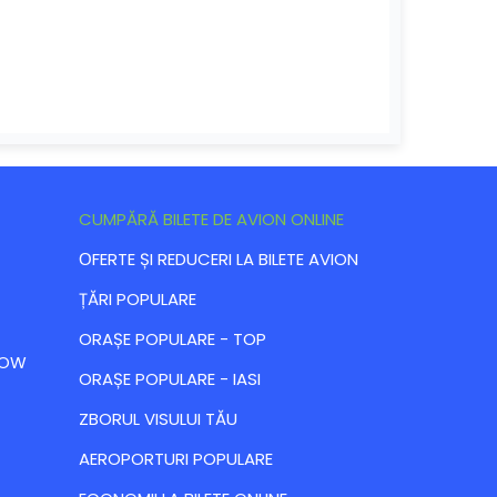
CUMPĂRĂ BILETE DE AVION ONLINE
ОFERTE ȘI REDUCERI LA BILETE AVION
ȚĂRI POPULARE
ORAȘE POPULARE - TOP
 LOW
ORAȘE POPULARE - IASI
ZBORUL VISULUI TĂU
AEROPORTURI POPULARE