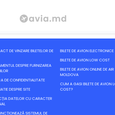
CT DE VINZARE BILETELOR DE
BILETE DE AVION ELECTRONICE
BILETE DE AVION LOW COST
MENTUL DESPRE FURNIZAREA
BILETE DE AVION ONLINE DE AIR
IILOR
MOLDOVA
CA DE CONFIDENTIALITATE
CUM A GASI BILETE DE AVION
ATIE DESPRE SITE
COST?
CȚIA DATELOR CU CARACTER
NAL
NCȚIONEAZĂ SISTEMUL DE