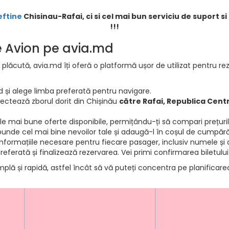
eftine
Chisinau-Rafai, ci si cel mai bun serviciu de suport s
!!!
de Avion pe avia.md
 plăcută, avia.md îți oferă o platformă ușor de utilizat pentru rez
d și alege limba preferată pentru navigare.
electează zborul dorit din Chișinău
către Rafai, Republica Cent
e mai bune oferte disponibile, permițându-ți să compari prețurile 
punde cel mai bine nevoilor tale și adaugă-l în coșul de cumpără
informațiile necesare pentru fiecare pasager, inclusiv numele și d
ferată și finalizează rezervarea. Vei primi confirmarea biletului
mplă și rapidă, astfel încât să vă puteți concentra pe planificar