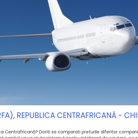
(RFA), REPUBLICA CENTRAFRICANĂ - C
 Centrafricană? Doriti sa comparati preturile diferitor companii a
 capitol va va ajuta sistemul nostru inteligent de cautare, ce of