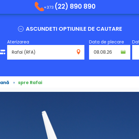
(22) 890 890
+373
ASCUNDETI OPTIUNILE DE CAUTARE
Aterizarea
Data de plecare
Dat
RFA
cană
»
spre Rafai