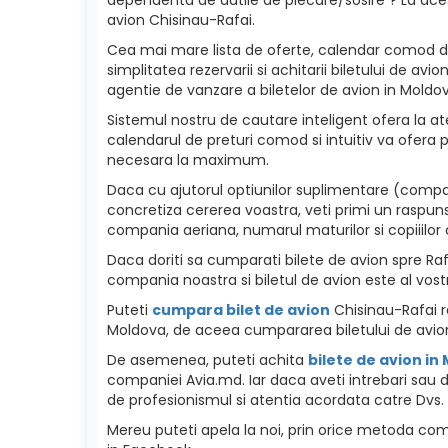
avion Chisinau-Rafai.
Cea mai mare lista de oferte, calendar comod de p
simplitatea rezervarii si achitarii biletului de a
agentie de vanzare a biletelor de avion in Moldova
Sistemul nostru de cautare inteligent ofera la ate
calendarul de preturi comod si intuitiv va ofera p
necesara la maximum.
Daca cu ajutorul optiunilor suplimentare (compani
concretiza cererea voastra, veti primi un raspuns
compania aeriana, numarul maturilor si copiiilor c
Daca doriti sa cumparati bilete de avion spre Rafai
compania noastra si biletul de avion este al vost
Puteti
cumpara bilet de avion
Chisinau-Rafai re
Moldova, de aceea cumpararea biletului de avion
De asemenea, puteti achita
bilete de avion in
companiei Avia.md. Iar daca aveti intrebari sau da
de profesionismul si atentia acordata catre Dvs. 
Mereu puteti apela la noi, prin orice metoda como