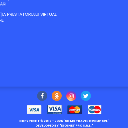
ĂRI
IA PRESTATORULUI VIRTUAL
NE
COPYRIGHT ©
2017
- 2026 "
SC MS TRAVEL GROUP SRL
"
DEVELOPED BY "
DIGINET PRO S.R.L.
"