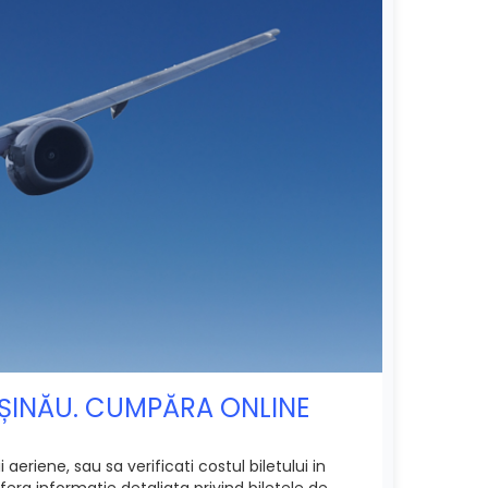
HIȘINĂU. CUMPĂRA ONLINE
eriene, sau sa verificati costul biletului in
era informatie detaliata privind biletele de