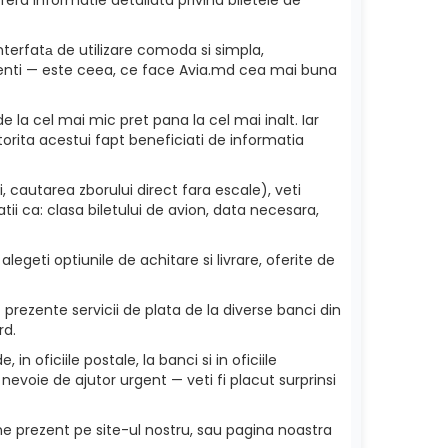
nterfatа de utilizare comoda si simpla,
 clienti — este ceea, ce face Avia.md cea mai buna
e la cel mai mic pret pana la cel mai inalt. Iar
torita acestui fapt beneficiati de informatia
 cautarea zborului direct fara escale), veti
ii ca: clasa biletului de avion, data necesara,
legeti optiunile de achitare si livrare, oferite de
prezente servicii de plata de la diverse banci din
rd.
in oficiile postale, la banci si in oficiile
nevoie de ajutor urgent — veti fi placut surprinsi
ne prezent pe site-ul nostru, sau pagina noastra