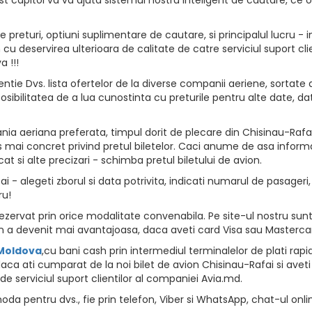
returi, optiuni suplimentare de cautare, si principalul lucru - i
vion cu deservirea ulterioara de calitate de catre serviciul suport
 !!!
ntie Dvs. lista ofertelor de la diverse companii aeriene, sortate d
osibilitatea de a lua cunostinta cu preturile pentru alte date, da
a aeriana preferata, timpul dorit de plecare din Chisinau-Rafai,
 mai concret privind pretul biletelor. Caci anume de asa informat
at si alte precizari - schimba pretul biletului de avion.
 - alegeti zborul si data potrivita, indicati numarul de pasageri, a
ru!
zervat prin orice modalitate convenabila. Pe site-ul nostru sunt 
 a devenit mai avantajoasa, daca aveti card Visa sau Masterca
 Moldova
,cu bani cash prin intermediul terminalelor de plati rapide, 
ca ati cumparat de la noi bilet de avion Chisinau-Rafai si aveti 
de serviciul suport clientilor al companiei Avia.md.
da pentru dvs., fie prin telefon, Viber si WhatsApp, chat-ul onli