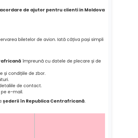
i acordare de ajutor pentru clienti in Moldova
ervarea biletelor de avion. Iată câțiva pași simpli
rafricană
împreună cu datele de plecare și de
și condițiile de zbor.
turi.
etaliile de contact.
 pe e-mail.
ea
șederii în Republica Centrafricană
.