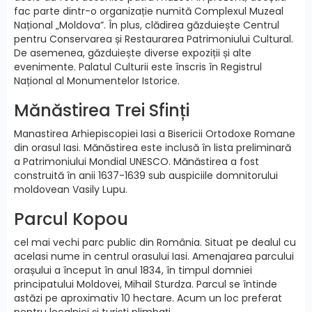
fac parte dintr-o organizație numită Complexul Muzeal
Național „Moldova”. În plus, clădirea găzduiește Centrul
pentru Conservarea și Restaurarea Patrimoniului Cultural.
De asemenea, găzduiește diverse expoziții și alte
evenimente. Palatul Culturii este înscris în Registrul
Național al Monumentelor Istorice.
Mănăstirea Trei Sfinți
Manastirea Arhiepiscopiei Iasi a Bisericii Ortodoxe Romane
din orasul Iasi. Mănăstirea este inclusă în lista preliminară
a Patrimoniului Mondial UNESCO. Mănăstirea a fost
construită în anii 1637-1639 sub auspiciile domnitorului
moldovean Vasily Lupu.
Parcul Kopou
cel mai vechi parc public din România. Situat pe dealul cu
acelasi nume in centrul orasului Iasi. Amenajarea parcului
orașului a început în anul 1834, în timpul domniei
principatului Moldovei, Mihail Sturdza. Parcul se întinde
astăzi pe aproximativ 10 hectare. Acum un loc preferat
pentru localnici și turiști plimbați.