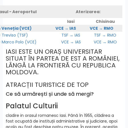
asul - Aeroportul
Aterizarea:
Iasi
Chisinau
n Veneția (VCE)
VCE → IAS
VCE → RMO
Treviso (TSF)
TSF → IAS
TSF → RMO
Marco Polo (VCE)
VCE → IAS
VCE → RMO
IASI ESTE UN ORAȘ UNIVERSITAR
SITUAT ÎN PARTEA DE EST A ROMÂNIEI,
LÂNGĂ LA FRONTIERĂ CU REPUBLICA
MOLDOVA.
ATRACȚII TURISTICE DE TOP
Ce să urmărești și unde să mergi?
Palatul Culturii
cladire in orasul romanesc Iasi. Până în 1955, clădirea a
fost ocupată de instituții administrative și judiciare, apoi
acolo au fost deschise patru muzee. În prezent, aceștia