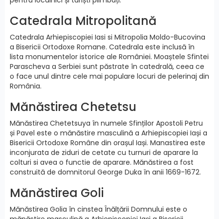
Catedrala Mitropolitană
Catedrala Arhiepiscopiei Iasi si Mitropolia Moldo-Bucovina
a Bisericii Ortodoxe Romane. Catedrala este inclusă în
lista monumentelor istorice ale României. Moaștele Sfintei
Parascheva a Serbiei sunt păstrate în catedrală, ceea ce
o face unul dintre cele mai populare locuri de pelerinaj din
România.
Mănăstirea Chetetsu
Mănăstirea Chetetsuya în numele Sfinților Apostoli Petru
și Pavel este o mănăstire masculină a Arhiepiscopiei Iași a
Bisericii Ortodoxe Române din orașul Iași. Manastirea este
inconjurata de ziduri de cetate cu turnuri de aparare la
colturi si avea o functie de aparare. Mănăstirea a fost
construită de domnitorul George Duka în anii 1669-1672.
Mănăstirea Goli
Mănăstirea Golia în cinstea Înălțării Domnului este o
mănăstire masculină a Arhiepiscopiei Iași a Bisericii