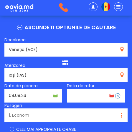
ASCUNDETI OPTIUNILE DE CAUTARE
Decolarea
VCE
Aterizarea
IAS
Data de plecare
Data de retur
Pasageri
CELE MAI APROPRIATE ORASE