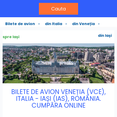
Cauta
Bilete de avion
»
din Italia
»
din Veneția
»
din Iași
spre Iași
BILETE DE AVION VENEȚIA (VCE),
ITALIA - IAȘI (IAS), ROMÂNIA.
CUMPĂRA ONLINE