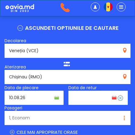
ASCUNDETI OPTIUNILE DE CAUTARE
Decolarea
VCE
Aterizarea
RMO
Data de plecare
Data de retur
Pasageri
CELE MAI APROPRIATE ORASE