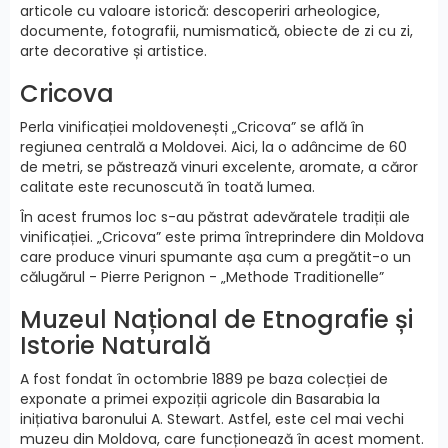
articole cu valoare istorică: descoperiri arheologice,
documente, fotografii, numismatică, obiecte de zi cu zi,
arte decorative și artistice.
Cricova
Perla vinificației moldovenești „Cricova” se află în
regiunea centrală a Moldovei. Aici, la o adâncime de 60
de metri, se păstrează vinuri excelente, aromate, a căror
calitate este recunoscută în toată lumea.
În acest frumos loc s-au păstrat adevăratele tradiții ale
vinificației. „Cricova” este prima întreprindere din Moldova
care produce vinuri spumante așa cum a pregătit-o un
călugărul - Pierre Perignon - „Methode Traditionelle”
Muzeul Național de Etnografie și
Istorie Naturală
A fost fondat în octombrie 1889 pe baza colecției de
exponate a primei expoziții agricole din Basarabia la
inițiativa baronului A. Stewart. Astfel, este cel mai vechi
muzeu din Moldova, care funcționează în acest moment.