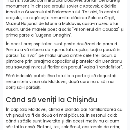
Triumf, statuia domnitorului Moldovei, Ștefan cel Mare și
monument în cinstea eroului sovietic Kotovsk, clădirile
înnoite a Guvernului și Parlamentului. Tot aici, în centrul
orașului, se regăsește renumita clădirea Sala cu Orgă,
Muzeul Național de Istorie a Moldovei, casa-muzeu a lui
Pușkin, unde marele poet a scris "Prizonierul din Caucaz" și
prima parte a "Eugene Oneghin".
În acest oraș ospitalier, sunt peste douăzeci de parcuri.
Pentru a vă elibera de zgomotul orașului, luați o pauză în
parcul "La Izvor" pe malul unuia dintre cele trei lacuri, o
plimbare prin preajma copacilor și plantelor din Dendrariu
sau savurați mirosul florilor din parcul "Valea Trandafirilor".
Fără îndoială, puteți lăsa totul la o parte și să degustați
renumitele vinuri ale Moldovei, după care nu o să mai
doriți să-l părăsiți.
Când să veniți la Chișinău
În capitala Moldovei, clima e blândă, dar familiarizarea cu
Chișinăul va fi de două ori mai plăcută, în sezonul cald:
când străzile sunt înverzite și din acest motiv nu ai cum
să stai în casă. Platanii, teii, salcâmul, castanele de arțar,