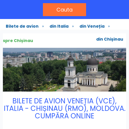
Cauta
Bilete de avion
»
din Italia
»
din Veneția
»
din Chișinau
spre Chișinau
BILETE DE AVION VENEȚIA (VCE),
ITALIA - CHIȘINAU (RMO), MOLDOVA.
CUMPĂRA ONLINE