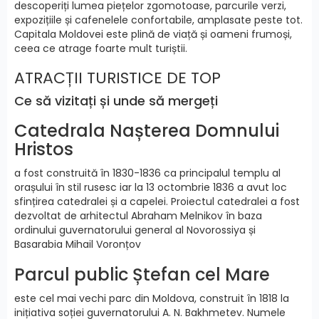
descoperiți lumea piețelor zgomotoase, parcurile verzi,
expozițiile și cafenelele confortabile, amplasate peste tot.
Capitala Moldovei este plină de viață și oameni frumoși,
ceea ce atrage foarte mult turiștii.
ATRACȚII TURISTICE DE TOP
Ce să vizitați și unde să mergeți
Catedrala Nașterea Domnului
Hristos
a fost construită în 1830-1836 ca principalul templu al
orașului în stil rusesc iar la 13 octombrie 1836 a avut loc
sfințirea catedralei și a capelei. Proiectul catedralei a fost
dezvoltat de arhitectul Abraham Melnikov în baza
ordinului guvernatorului general al Novorossiya și
Basarabia Mihail Voronțov
Parcul public Ștefan cel Mare
este cel mai vechi parc din Moldova, construit în 1818 la
inițiativa soției guvernatorului A. N. Bakhmetev. Numele