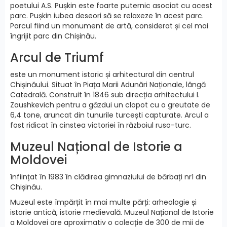
poetului A.S. Pușkin este foarte puternic asociat cu acest
parc. Pușkin iubea deseori să se relaxeze în acest parc.
Parcul fiind un monument de artă, considerat și cel mai
îngrijit parc din Chișinău.
Arcul de Triumf
este un monument istoric și arhitectural din centrul
Chișinăului. Situat în Piața Marii Adunări Naționale, lângă
Catedrală. Construit în 1846 sub direcția arhitectului I.
Zaushkevich pentru a găzdui un clopot cu o greutate de
6,4 tone, aruncat din tunurile turcești capturate. Arcul a
fost ridicat în cinstea victoriei în războiul ruso-turc.
Muzeul Național de Istorie a
Moldovei
înființat în 1983 în clădirea gimnaziului de bărbați nr1 din
Chișinău.
Muzeul este împărțit în mai multe părți: arheologie și
istorie antică, istorie medievală. Muzeul Național de Istorie
a Moldovei are aproximativ o colecție de 300 de mii de