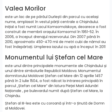
Valea Morilor
este un lac de pe pârâul Durlești din parcul cu același
nume, amplasat în vestul părții centrale a Chișinăului.
Inițial a fost numit Lacul Komsomolskoye, deoarece a fost
construit de membrii orașului Komsomol în 1951-52. În
2006, a început drenajul rezervorului. Din 2007 până în
2010, aproximativ 450-470 mii de metri cubi de nămol au
fost îndepărtați. Umplerea iazului cu apă a început în 2011
Monumentul lui Ștefan cel Mare
este unul dintre principalele monumente ale Chișinăului și
unul dintre simbolurile Republicii Moldova. Monumentul
domnitorului Moldovei Ștefan cel Mare din 12 aprilie 1457
până în 2 iulie 1504, a fost ridicat la intrarea principală în
parcul „Ștefan cel Mare” din latura Pieței Marii Adunări
Naționale , pe bulevardul numit după Ștefan cel Mare, la
Chișinău.
Ștefan al III-lea este cu coroană și într-o ținută de Domn
al Moldovei.