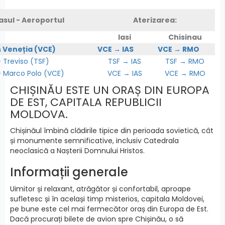
asul - Aeroportul
Aterizarea:
Iasi
Chisinau
n Veneția (VCE)
VCE → IAS
VCE → RMO
Treviso (TSF)
TSF → IAS
TSF → RMO
Marco Polo (VCE)
VCE → IAS
VCE → RMO
CHIȘINĂU ESTE UN ORAȘ DIN EUROPA
DE EST, CAPITALA REPUBLICII
MOLDOVA.
Chișinăul îmbină clădirile tipice din perioada sovietică, cât
și monumente semnificative, inclusiv Catedrala
neoclasică a Nașterii Domnului Hristos.
Informații generale
Uimitor și relaxant, atrăgător și confortabil, aproape
sufletesc și în același timp misterios, capitala Moldovei,
pe bune este cel mai fermecător oraș din Europa de Est.
Dacă procurați bilete de avion spre Chișinău, o să