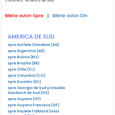
Continent: America de Sud
Bilete avion Spre
|
Bilete avion Din
AMERICA DE SUD
spre Antilele Olandeze
(AN)
spre Argentina
(AR)
spre Bolivia
(BO)
spre Brazilia
(BR)
spre Chile
(CL)
spre Columbia
(CO)
spre Ecuador
(EC)
spre Georgia de Sud și Insulele
Sandwich de Sud
(GS)
spre Guyana
(GY)
spre Guyana Franceza
(GF)
spre Insulele Falkland (Islas