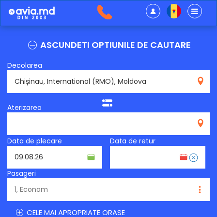
ASCUNDETI OPTIUNILE DE CAUTARE
Decolarea
RMO
Aterizarea
Data de plecare
Data de retur
Pasageri
CELE MAI APROPRIATE ORASE