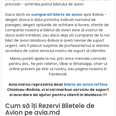
precizari - schimba pretul biletului de avion.
Daca doriti sa
cumparati bilete de avion
spre Bolivia -
alegeti zborul si data potrivita, indicati numarul de
pasageri, alegeti optiunile de achitare si livrare, oferite de
compania noastra si biletul de avion este al vostru! Iar
daca aveti intrebari, sau daca deja ati cumparat de la noi
bilet de avion Moldova-Bolivia si aveti nevoie de suport
urgent, veti fi placut surprinsi de profesionismul si atentia
acordata de catre serviciul nostru de suport al clientilor.
Mereu puteti apela la noi, prin orice metoda comoda
pentru dvs., fie prin telefon, Viber si WhatsApp, chat-ul
online prezent pe site-ul nostru, sau pagina noastra in
Facebook.
Avia.md nu reprezinta doar
bilete de avion ieftine
Chisinau-Bolivia, ci si cel mai bun serviciu de suport
si acordare de ajutor pentru clienti in Moldova !!!
Cum să îți Rezervi Biletele de
Avion pe avia.md