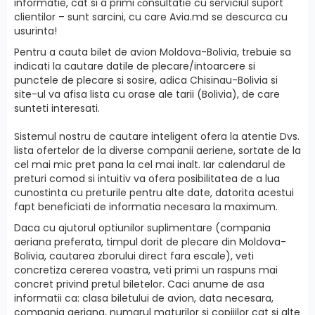
informatie, cat si a primi сonsultatie cu serviciul suport
clientilor – sunt sarcini, cu care Avia.md se descurca cu
usurinta!
Pentru a cauta bilet de avion Moldova-Bolivia, trebuie sa
indicati la cautare datile de plecare/intoarcere si
punctele de plecare si sosire, adica Chisinau-Bolivia si
site-ul va afisa lista cu orase ale tarii (Bolivia), de care
sunteti interesati.
Sistemul nostru de cautare inteligent ofera la atentie Dvs.
lista ofertelor de la diverse companii aeriene, sortate de la
cel mai mic pret pana la cel mai inalt. Iar calendarul de
preturi comod si intuitiv va ofera posibilitatea de a lua
cunostinta cu preturile pentru alte date, datorita acestui
fapt beneficiati de informatia necesara la maximum.
Daca cu ajutorul optiunilor suplimentare (compania
aeriana preferata, timpul dorit de plecare din Moldova-
Bolivia, cautarea zborului direct fara escale), veti
concretiza cererea voastra, veti primi un raspuns mai
concret privind pretul biletelor. Caci anume de asa
informatii ca: clasa biletului de avion, data necesara,
compania aeriana, numarul maturilor si copiiilor cat si alte