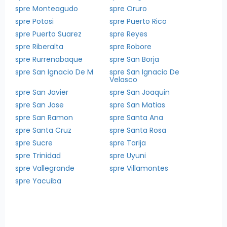
spre Monteagudo
spre Oruro
spre Potosi
spre Puerto Rico
spre Puerto Suarez
spre Reyes
spre Riberalta
spre Robore
spre Rurrenabaque
spre San Borja
spre San Ignacio De M
spre San Ignacio De
Velasco
spre San Javier
spre San Joaquin
spre San Jose
spre San Matias
spre San Ramon
spre Santa Ana
spre Santa Cruz
spre Santa Rosa
spre Sucre
spre Tarija
spre Trinidad
spre Uyuni
spre Vallegrande
spre Villamontes
spre Yacuiba