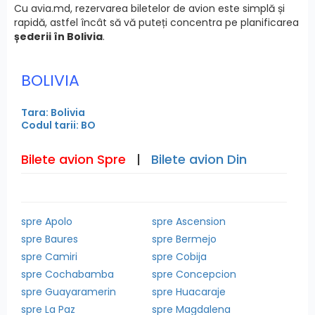
Cu avia.md, rezervarea biletelor de avion este simplă și
rapidă, astfel încât să vă puteți concentra pe planificarea
șederii în Bolivia
.
BOLIVIA
Tara: Bolivia
Codul tarii: BO
Bilete avion Spre
|
Bilete avion Din
spre Apolo
spre Ascension
spre Baures
spre Bermejo
spre Camiri
spre Cobija
spre Cochabamba
spre Concepcion
spre Guayaramerin
spre Huacaraje
spre La Paz
spre Magdalena