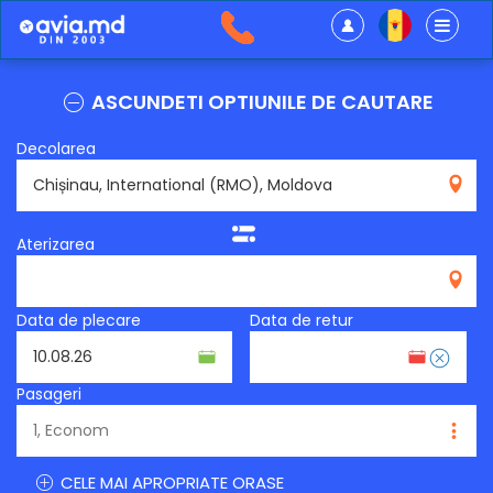
ASCUNDETI OPTIUNILE DE CAUTARE
Decolarea
RMO
Aterizarea
Data de plecare
Data de retur
Pasageri
CELE MAI APROPRIATE ORASE