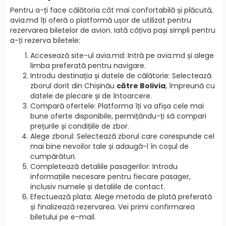
Pentru a-ți face călătoria cât mai confortabilă și plăcută,
avia.md îți oferă o platformă ușor de utilizat pentru
rezervarea biletelor de avion. Iată câțiva pași simpli pentru
a-ți rezerva biletele:
Accesează site-ul avia.md: Intră pe avia.md și alege
limba preferată pentru navigare.
Introdu destinația și datele de călătorie: Selectează
zborul dorit din Chișinău
către Bolivia
, împreună cu
datele de plecare și de întoarcere.
Compară ofertele: Platforma îți va afișa cele mai
bune oferte disponibile, permițându-ți să compari
prețurile și condițiile de zbor.
Alege zborul: Selectează zborul care corespunde cel
mai bine nevoilor tale și adaugă-l în coșul de
cumpărături.
Completează detaliile pasagerilor: Introdu
informațiile necesare pentru fiecare pasager,
inclusiv numele și detaliile de contact.
Efectuează plata: Alege metoda de plată preferată
și finalizează rezervarea. Vei primi confirmarea
biletului pe e-mail.