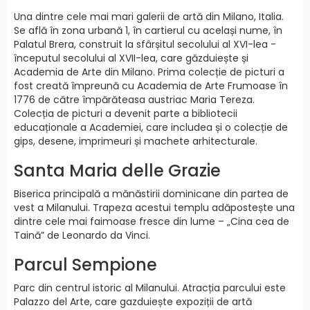
Una dintre cele mai mari galerii de artă din Milano, Italia.
Se află în zona urbană 1, în cartierul cu același nume, în
Palatul Brera, construit la sfârșitul secolului al XVI-lea -
începutul secolului al XVII-lea, care găzduiește și
Academia de Arte din Milano. Prima colecție de picturi a
fost creată împreună cu Academia de Arte Frumoase în
1776 de către împărăteasa austriac Maria Tereza.
Colecția de picturi a devenit parte a bibliotecii
educaționale a Academiei, care includea și o colecție de
gips, desene, imprimeuri și machete arhitecturale.
Santa Maria delle Grazie
Biserica principală a mănăstirii dominicane din partea de
vest a Milanului. Trapeza acestui templu adăpostește una
dintre cele mai faimoase fresce din lume – „Cina cea de
Taină” de Leonardo da Vinci.
Parcul Sempione
Parc din centrul istoric al Milanului. Atracția parcului este
Palazzo del Arte, care gazduiește expoziții de artă