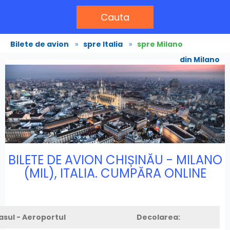
Cauta
Bilete de avion
»
spre Italia
»
spre Milano
din Milano
BILETE DE AVION CHIȘINĂU - MILANO
(MIL), ITALIA. CUMPĂRA ONLINE
asul - Aeroportul
Decolarea: