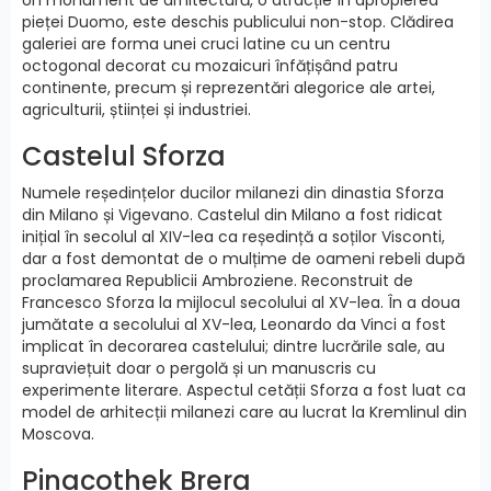
pieței Duomo, este deschis publicului non-stop. Clădirea
galeriei are forma unei cruci latine cu un centru
octogonal decorat cu mozaicuri înfățișând patru
continente, precum și reprezentări alegorice ale artei,
agriculturii, științei și industriei.
Castelul Sforza
Numele reședințelor ducilor milanezi din dinastia Sforza
din Milano și Vigevano. Castelul din Milano a fost ridicat
inițial în secolul al XIV-lea ca reședință a soților Visconti,
dar a fost demontat de o mulțime de oameni rebeli după
proclamarea Republicii Ambroziene. Reconstruit de
Francesco Sforza la mijlocul secolului al XV-lea. În a doua
jumătate a secolului al XV-lea, Leonardo da Vinci a fost
implicat în decorarea castelului; dintre lucrările sale, au
supraviețuit doar o pergolă și un manuscris cu
experimente literare. Aspectul cetății Sforza a fost luat ca
model de arhitecții milanezi care au lucrat la Kremlinul din
Moscova.
Pinacothek Brera