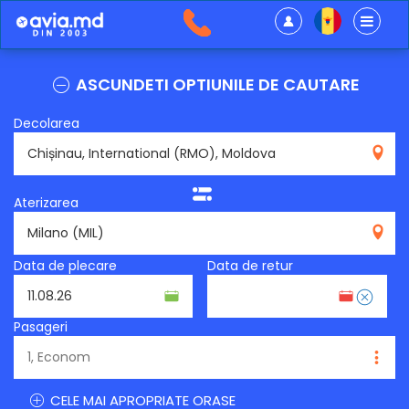
ASCUNDETI OPTIUNILE DE CAUTARE
Decolarea
RMO
Aterizarea
MIL
Data de plecare
Data de retur
Pasageri
CELE MAI APROPRIATE ORASE