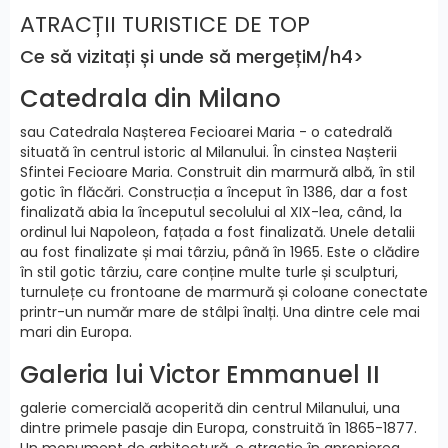
ATRACȚII TURISTICE DE TOP
Ce să vizitați și unde să mergețiM/h4>
Catedrala din Milano
sau Catedrala Nașterea Fecioarei Maria - o catedrală
situată în centrul istoric al Milanului. În cinstea Nașterii
Sfintei Fecioare Maria. Construit din marmură albă, în stil
gotic în flăcări. Construcția a început în 1386, dar a fost
finalizată abia la începutul secolului al XIX-lea, când, la
ordinul lui Napoleon, fațada a fost finalizată. Unele detalii
au fost finalizate și mai târziu, până în 1965. Este o clădire
în stil gotic târziu, care conține multe turle și sculpturi,
turnulețe cu frontoane de marmură și coloane conectate
printr-un număr mare de stâlpi înalți. Una dintre cele mai
mari din Europa.
Galeria lui Victor Emmanuel II
galerie comercială acoperită din centrul Milanului, una
dintre primele pasaje din Europa, construită în 1865-1877.
Un monument de arhitectură, o atracție în apropierea