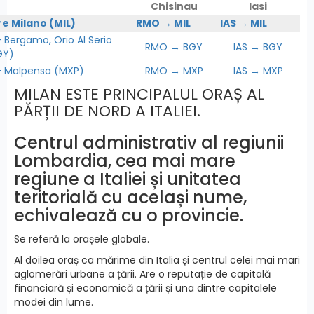
Chisinau
Iasi
re Milano (MIL)
RMO → MIL
IAS → MIL
Bergamo, Orio Al Serio
RMO → BGY
IAS → BGY
GY)
Malpensa (MXP)
RMO → MXP
IAS → MXP
MILAN ESTE PRINCIPALUL ORAȘ AL
PĂRȚII DE NORD A ITALIEI.
Centrul administrativ al regiunii
Lombardia, cea mai mare
regiune a Italiei și unitatea
teritorială cu același nume,
echivalează cu o provincie.
Se referă la orașele globale.
Al doilea oraș ca mărime din Italia și centrul celei mai mari
aglomerări urbane a țării. Are o reputație de capitală
financiară și economică a țării și una dintre capitalele
modei din lume.