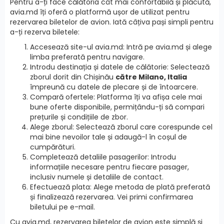
Pentru a-ți face călătoria cât mai confortabilă și plăcută,
avia.md îți oferă o platformă ușor de utilizat pentru
rezervarea biletelor de avion. Iată câțiva pași simpli pentru
a-ți rezerva biletele:
Accesează site-ul avia.md: Intră pe avia.md și alege
limba preferată pentru navigare.
Introdu destinația și datele de călătorie: Selectează
zborul dorit din Chișinău
către Milano, Italia
împreună cu datele de plecare și de întoarcere.
Compară ofertele: Platforma îți va afișa cele mai
bune oferte disponibile, permițându-ți să compari
prețurile și condițiile de zbor.
Alege zborul: Selectează zborul care corespunde cel
mai bine nevoilor tale și adaugă-l în coșul de
cumpărături.
Completează detaliile pasagerilor: Introdu
informațiile necesare pentru fiecare pasager,
inclusiv numele și detaliile de contact.
Efectuează plata: Alege metoda de plată preferată
și finalizează rezervarea. Vei primi confirmarea
biletului pe e-mail.
Cu avia.md, rezervarea biletelor de avion este simplă și