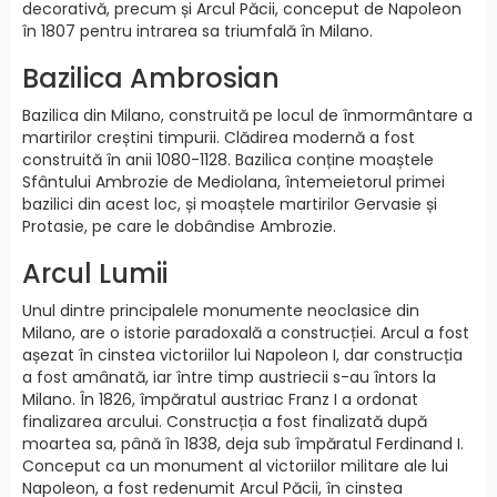
decorativă, precum și Arcul Păcii, conceput de Napoleon
în 1807 pentru intrarea sa triumfală în Milano.
Bazilica Ambrosian
Bazilica din Milano, construită pe locul de înmormântare a
martirilor creștini timpurii. Clădirea modernă a fost
construită în anii 1080-1128. Bazilica conține moaștele
Sfântului Ambrozie de Mediolana, întemeietorul primei
bazilici din acest loc, și moaștele martirilor Gervasie și
Protasie, pe care le dobândise Ambrozie.
Arcul Lumii
Unul dintre principalele monumente neoclasice din
Milano, are o istorie paradoxală a construcției. Arcul a fost
așezat în cinstea victoriilor lui Napoleon I, dar construcția
a fost amânată, iar între timp austriecii s-au întors la
Milano. În 1826, împăratul austriac Franz I a ordonat
finalizarea arcului. Construcția a fost finalizată după
moartea sa, până în 1838, deja sub împăratul Ferdinand I.
Conceput ca un monument al victoriilor militare ale lui
Napoleon, a fost redenumit Arcul Păcii, în cinstea