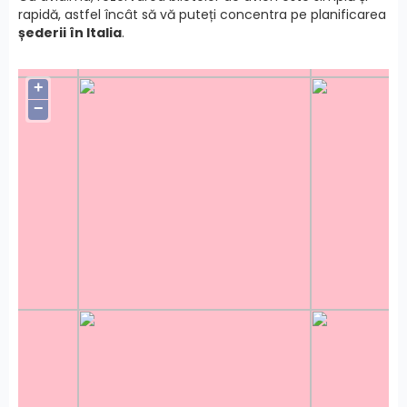
rapidă, astfel încât să vă puteți concentra pe planificarea
șederii în Italia
.
+
−