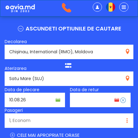
ASCUNDETI OPTIUNILE DE CAUTARE
Decolarea
RMO
Aterizarea
SUJ
Data de plecare
Data de retur
Pasageri
CELE MAI APROPRIATE ORASE