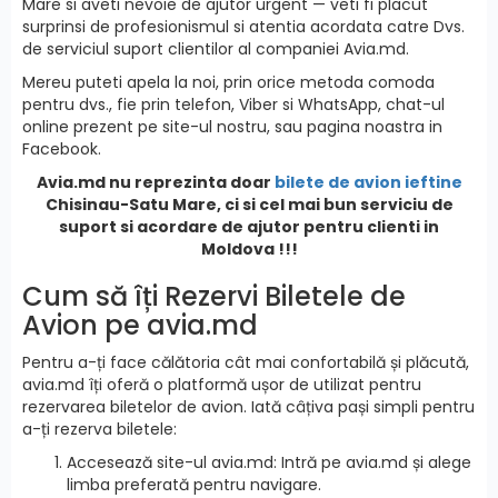
Mare si aveti nevoie de ajutor urgent — veti fi placut
surprinsi de profesionismul si atentia acordata catre Dvs.
de serviciul suport clientilor al companiei Avia.md.
Mereu puteti apela la noi, prin orice metoda comoda
pentru dvs., fie prin telefon, Viber si WhatsApp, chat-ul
online prezent pe site-ul nostru, sau pagina noastra in
Facebook.
Avia.md nu reprezinta doar
bilete de avion ieftine
Chisinau-Satu Mare, ci si cel mai bun serviciu de
suport si acordare de ajutor pentru clienti in
Moldova !!!
Cum să îți Rezervi Biletele de
Avion pe avia.md
Pentru a-ți face călătoria cât mai confortabilă și plăcută,
avia.md îți oferă o platformă ușor de utilizat pentru
rezervarea biletelor de avion. Iată câțiva pași simpli pentru
a-ți rezerva biletele:
Accesează site-ul avia.md: Intră pe avia.md și alege
limba preferată pentru navigare.