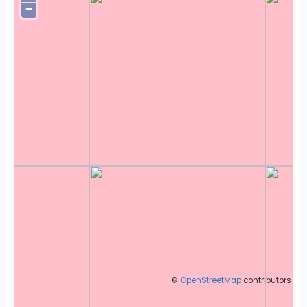
−
©
OpenStreetMap
contributors