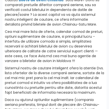
comparati preturile diferitor companii aeriene, sau sa
verificati costul biletului in dependenta de datile de
plecare/sosire ? La acest capitol va va ajuta sistemul
nostru inteligent de cautare, ce ofera informatie
detaliata privind biletele de avion Chisinau-Satu Mare.
Cea mai mare lista de oferte, calendar comod de preturi,
optiuni suplimentare de cautare, si principalul lucru -
interfatа de utilizare comoda si simpla, simplitatea
rezervarii si achitarii biletului de avion cu deservirea
ulterioara de calitate de catre serviciul suport clienti —
este ceea, ce face Avia.md cea mai buna agentie de
vanzare a biletelor de avion in Moldova !!!
Sistemul nostru de cautare inteligent ofera la atentie Dvs.
lista ofertelor de la diverse companii aeriene, sortate de la
cel mai mic pret pana la cel mai inalt. Iar calendarul de
preturi comod si intuitiv va ofera posibilitatea de a lua
cunostinta cu preturile pentru alte date, datorita acestui
fapt beneficiati de informatia necesara la maximum.
Daca cu ajutorul optiunilor suplimentare (compania
aeriana preferata, timpul dorit de plecare din Chisinau-