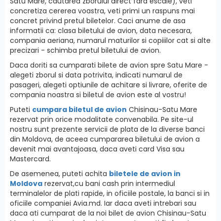
Satu Mare, cautarea zborului direct fara escale), veti
concretiza cererea voastra, veti primi un raspuns mai
concret privind pretul biletelor. Caci anume de asa
informatii ca: clasa biletului de avion, data necesara,
compania aeriana, numarul maturilor si copiiilor cat si alte
precizari - schimba pretul biletului de avion.
Daca doriti sa cumparati bilete de avion spre Satu Mare -
alegeti zborul si data potrivita, indicati numarul de
pasageri, alegeti optiunile de achitare si livrare, oferite de
compania noastra si biletul de avion este al vostru!
Puteti
cumpara biletul de avion
Chisinau-Satu Mare
rezervat prin orice modalitate convenabila. Pe site-ul
nostru sunt prezente servicii de plata de la diverse banci
din Moldova, de aceea cumpararea biletului de avion a
devenit mai avantajoasa, daca aveti card Visa sau
Mastercard.
De asemenea, puteti achita
biletele de avion in
Moldova
rezervat,cu bani cash prin intermediul
terminalelor de plati rapide, in oficiile postale, la banci si in
oficiile companiei Avia.md. Iar daca aveti intrebari sau
daca ati cumparat de la noi bilet de avion Chisinau-Satu