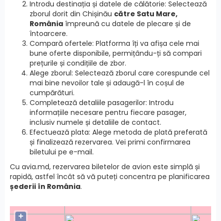
Introdu destinația și datele de călătorie: Selectează
zborul dorit din Chișinău
către Satu Mare,
România
împreună cu datele de plecare și de
întoarcere.
Compară ofertele: Platforma îți va afișa cele mai
bune oferte disponibile, permițându-ți să compari
prețurile și condițiile de zbor.
Alege zborul: Selectează zborul care corespunde cel
mai bine nevoilor tale și adaugă-l în coșul de
cumpărături.
Completează detaliile pasagerilor: Introdu
informațiile necesare pentru fiecare pasager,
inclusiv numele și detaliile de contact.
Efectuează plata: Alege metoda de plată preferată
și finalizează rezervarea. Vei primi confirmarea
biletului pe e-mail.
Cu avia.md, rezervarea biletelor de avion este simplă și
rapidă, astfel încât să vă puteți concentra pe planificarea
șederii în România
.
+