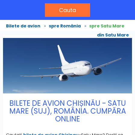
Cauta
Bilete de avion
»
spre România
»
spre Satu Mare
din Satu Mare
BILETE DE AVION CHIȘINĂU - SATU
MARE (SUJ), ROMÂNIA. CUMPĂRA
ONLINE
Cautati
bilete de avion Chisinau
-Satu Mare? Doriti sa