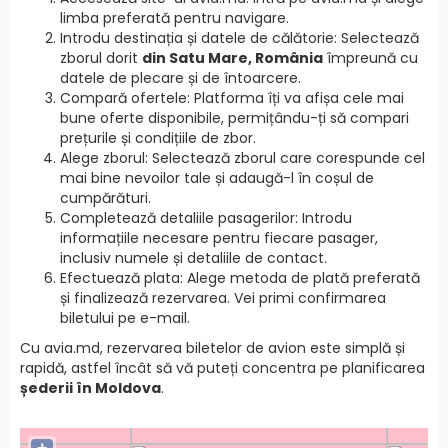
limba preferată pentru navigare.
Introdu destinația și datele de călătorie: Selectează
zborul dorit
din Satu Mare, România
împreună cu
datele de plecare și de întoarcere.
Compară ofertele: Platforma îți va afișa cele mai
bune oferte disponibile, permițându-ți să compari
prețurile și condițiile de zbor.
Alege zborul: Selectează zborul care corespunde cel
mai bine nevoilor tale și adaugă-l în coșul de
cumpărături.
Completează detaliile pasagerilor: Introdu
informațiile necesare pentru fiecare pasager,
inclusiv numele și detaliile de contact.
Efectuează plata: Alege metoda de plată preferată
și finalizează rezervarea. Vei primi confirmarea
biletului pe e-mail.
Cu avia.md, rezervarea biletelor de avion este simplă și
rapidă, astfel încât să vă puteți concentra pe planificarea
șederii în Moldova
.
+