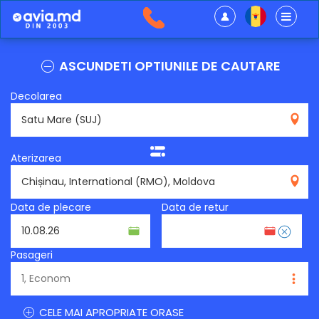
ASCUNDETI OPTIUNILE DE CAUTARE
Decolarea
SUJ
Aterizarea
RMO
Data de plecare
Data de retur
Pasageri
CELE MAI APROPRIATE ORASE