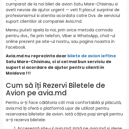
cumparat de la noi bilet de avion Satu Mare-Chisinau si
aveti nevoie de ajutor urgent — veti fi placut surprinsi de
profesionismul si atentia acordata catre Dvs. de serviciul
suport clientilor al companiei Avia.md.
Mereu puteti apela la noi, prin orice metoda comoda
pentru dvs., fie prin telefon, Viber si WhatsApp, chat-ul
online prezent pe site-ul nostru, sau pagina noastra in
Facebook.
Avia.md nu reprezinta doar
bilete de avion ieftine
Satu Mare-Chisinau, ci si cel mai bun serviciu de
suport si acordare de ajutor pentru clienti in
Moldova !!!
Cum să îți Rezervi Biletele de
Avion pe avia.md
Pentru a-ți face călătoria cât mai confortabilă și plăcută,
avia.md îți oferă o platformă ușor de utilizat pentru
rezervarea biletelor de avion. Iată câțiva pași simpli pentru
a-ți rezerva biletele:
Accesează site-ul avia.md: Intră pe avia.md și alege