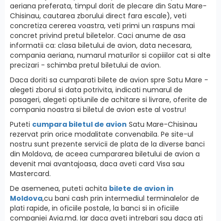
aeriana preferata, timpul dorit de plecare din Satu Mare-
Chisinau, cautarea zborului direct fara escale), veti
concretiza cererea voastra, veti primi un raspuns mai
concret privind pretul biletelor. Caci anume de asa
informatii ca: clasa biletului de avion, data necesara,
compania aeriana, numarul maturilor si copiiilor cat si alte
precizari - schimba pretul biletului de avion.
Daca doriti sa cumparati bilete de avion spre Satu Mare -
alegeti zborul si data potrivita, indicati numarul de
pasageri, alegeti optiunile de achitare si livrare, oferite de
compania noastra si biletul de avion este al vostru!
Puteti
cumpara biletul de avion
Satu Mare-Chisinau
rezervat prin orice modalitate convenabila. Pe site-ul
nostru sunt prezente servicii de plata de la diverse banci
din Moldova, de aceea cumpararea biletului de avion a
devenit mai avantajoasa, daca aveti card Visa sau
Mastercard.
De asemenea, puteti achita
bilete de avion in
Moldova
,cu bani cash prin intermediul terminalelor de
plati rapide, in oficiile postale, la banci si in oficiile
companiei Avia.md. Iar daca aveti intrebari sau daca ati