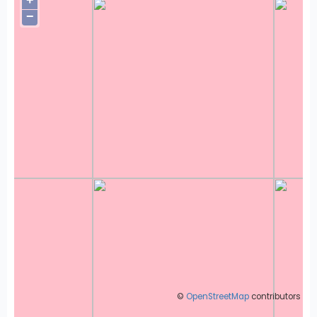
−
©
OpenStreetMap
contributors