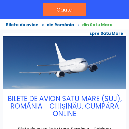
Cauta
Bilete de avion
»
din România
»
din Satu Mare
spre Satu Mare
BILETE DE AVION SATU MARE (SUJ),
ROMÂNIA - CHIȘINĂU. CUMPĂRA
ONLINE
Bilete de avion Satu Mare, România - Chisinau