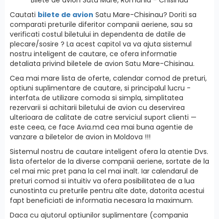
Cautati
bilete de avion
Satu Mare-Chisinau? Doriti sa
comparati preturile diferitor companii aeriene, sau sa
verificati costul biletului in dependenta de datile de
plecare/sosire ? La acest capitol va va ajuta sistemul
nostru inteligent de cautare, ce ofera informatie
detaliata privind biletele de avion Satu Mare-Chisinau.
Cea mai mare lista de oferte, calendar comod de preturi,
optiuni suplimentare de cautare, si principalul lucru -
interfatа de utilizare comoda si simpla, simplitatea
rezervarii si achitarii biletului de avion cu deservirea
ulterioara de calitate de catre serviciul suport clienti —
este ceea, ce face Avia.md cea mai buna agentie de
vanzare a biletelor de avion in Moldova !!!
Sistemul nostru de cautare inteligent ofera la atentie Dvs.
lista ofertelor de la diverse companii aeriene, sortate de la
cel mai mic pret pana la cel mai inalt. Iar calendarul de
preturi comod si intuitiv va ofera posibilitatea de a lua
cunostinta cu preturile pentru alte date, datorita acestui
fapt beneficiati de informatia necesara la maximum.
Daca cu ajutorul optiunilor suplimentare (compania