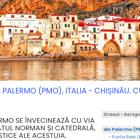
N PALERMO (PMO), ITALIA - CHIȘINĂU.
Orasul - Aerop
RMO SE ÎNVECINEAZĂ CU VIA
LATUL NORMAN ȘI CATEDRALĂ,
din Palermo (
STICE ALE ACESTUIA.
- Punta Raisi 