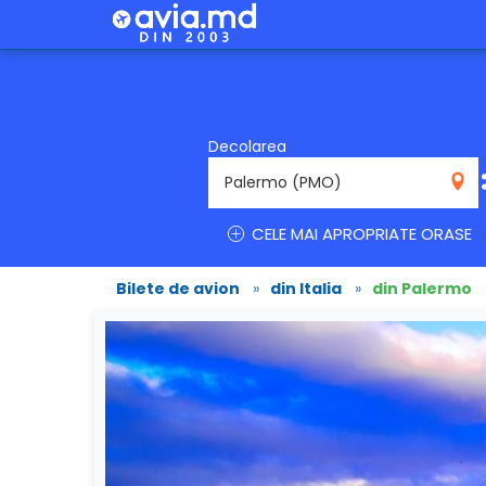
Decolarea
PMO
CELE MAI APROPRIATE ORASE
Bilete de avion
»
din Italia
»
din Palermo