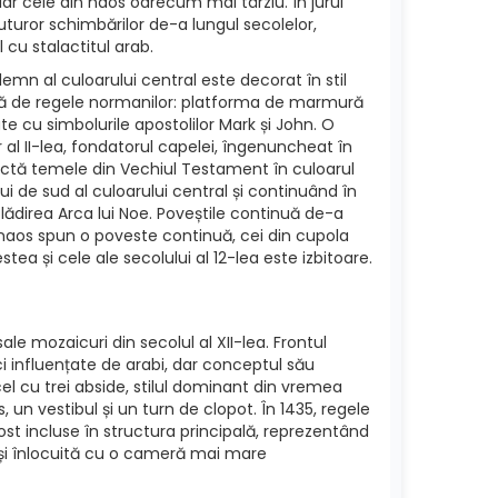
iar cele din naos oarecum mai târziu. În jurul
uturor schimbărilor de-a lungul secolelor,
 cu stalactitul arab.
lemn al culoarului central este decorat în stil
 față de regele normanilor: platforma de marmură
tate cu simbolurile apostolilor Mark și John. O
er al II-lea, fondatorul capelei, îngenuncheat în
flectă temele din Vechiul Testament în culoarul
i de sud al culoarului central și continuând în
lădirea Arca lui Noe. Poveștile continuă de-a
in naos spun o poveste continuă, cei din cupola
stea și cele ale secolului al 12-lea este izbitoare.
 mozaicuri din secolul al XII-lea. Frontul
i influențate de arabi, dar conceptul său
el cu trei abside, stilul dominant din vremea
 un vestibul și un turn de clopot. În 1435, regele
 fost incluse în structura principală, reprezentând
ă și înlocuită cu o cameră mai mare