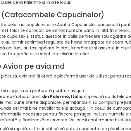
urile de la Palermo și în alte locuri.
 (Catacombele Capucinelor)
dintre cele mai populare, este Abatia Capucinului, cunoscută pe
fost folosite ca locații de înmormântare până în 1881. În interio
 după sex și statut, așezate în căile de trecere sau agățate de
au primit schimbări regulate de haine proaspete de către rudele
 opt luni, au fost spălate în oțet, îmbrăcate și așezate în nișe în
ce fotografia este strict interzisă în interior.
de Avion pe avia.md
 plăcută, avia.md îți oferă o platformă ușor de utilizat pentru rez
d și alege limba preferată pentru navigare.
electează zborul dorit
din Palermo, Italia
împreună cu datele de 
e mai bune oferte disponibile, permițându-ți să compari prețurile 
punde cel mai bine nevoilor tale și adaugă-l în coșul de cumpără
informațiile necesare pentru fiecare pasager, inclusiv numele și d
ferată și finalizează rezervarea. Vei primi confirmarea biletului
mplă și rapidă, astfel încât să vă puteți concentra pe planificar