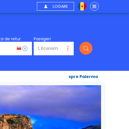
LOGARE
a de retur
Pasageri
spre Palermo