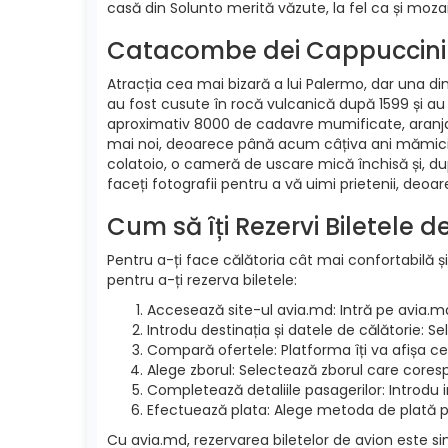
casă din Solunto merită văzute, la fel ca și mozaic
Catacombe dei Cappuccini
Atracția cea mai bizară a lui Palermo, dar una 
au fost cusute în rocă vulcanică după 1599 și au 
aproximativ 8000 de cadavre mumificate, aranjate
mai noi, deoarece până acum câțiva ani mămicile 
colatoio, o cameră de uscare mică închisă și, după
faceți fotografii pentru a vă uimi prietenii, deoare
Cum să îți Rezervi Biletele 
Pentru a-ți face călătoria cât mai confortabilă și
pentru a-ți rezerva biletele:
Accesează site-ul avia.md: Intră pe avia.m
Introdu destinația și datele de călătorie: S
Compară ofertele: Platforma îți va afișa cel
Alege zborul: Selectează zborul care cores
Completează detaliile pasagerilor: Introdu 
Efectuează plata: Alege metoda de plată pre
Cu avia.md, rezervarea biletelor de avion este si