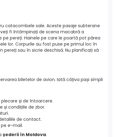
ntru catacombele sale. Aceste pasaje subterane
r, veți fi întâmpinați de scena macabră a
 pe pereți. Hainele pe care le poartă pot părea
 lor. Corpurile au fost puse pe primul loc în
 pereți sau în sicrie deschisă. Nu planificați să
ervarea biletelor de avion. Iată câțiva pași simpli
plecare și de întoarcere.
și condițiile de zbor.
turi.
etaliile de contact.
 pe e-mail.
ea
șederii în Moldova
.