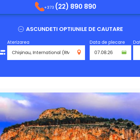
(22) 890 890
+373
ASCUNDETI OPTIUNILE DE CAUTARE
Aterizarea
Data de plecare
Dat
RMO