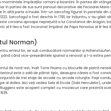
ormintele împăraților romani și bizantini. În partea din stânga e
ar în partea de sus sunt panouri decorative ale Fecioarei Maria și 
e în altă parte a insulei. Într-un sarcofag figurat în peretele din
222. Sarcofagul a fost deschis în 1781, iar înăuntru, s-au găsit o
este coroana aproape neprețuită a lui Constance din Aragon, bog
ic al II-lea a fost încoronat împărat de Papa Honorius al III-lea î
atul Norman)
pentru emirul lor, iar sub conducătorii normanilor și Hohenstaufen 
, până când vice-președintele spaniol a renovat și l-a extins pent
ul de nord-est, înalt Torre Pisana cu blocurile de piatră neted
interiorul este o sală de pătrat tipic, deasupra căreia a fost constru
onjurată de trei etaje de arcade cu arcade rotunjite. Pașii conduc
pe al doilea. Aici veți vedea Sala di Ercole (Sala Herculelor), un
di Ruggiero este acoperit complet cu mozaicuri care prezintă sce
1535.