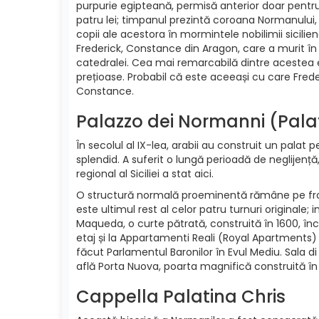
purpurie egipteană, permisă anterior doar pentru m
patru lei; timpanul prezintă coroana Normanului, i
copii ale acestora în mormintele nobilimii sicilien
Frederick, Constance din Aragon, care a murit în 1
catedralei. Cea mai remarcabilă dintre acestea 
prețioase. Probabil că este aceeași cu care Freder
Constance.
Palazzo dei Normanni (Pal
În secolul al IX-lea, arabii au construit un palat 
splendid. A suferit o lungă perioadă de neglijență
regional al Siciliei a stat aici.
O structură normală proeminentă rămâne pe front
este ultimul rest al celor patru turnuri originale; 
Maqueda, o curte pătrată, construită în 1600, înc
etaj și la Appartamenti Reali (Royal Apartments) 
făcut Parlamentul Baronilor în Evul Mediu. Sala 
află Porta Nuova, poarta magnifică construită în 
Cappella Palatina Chris