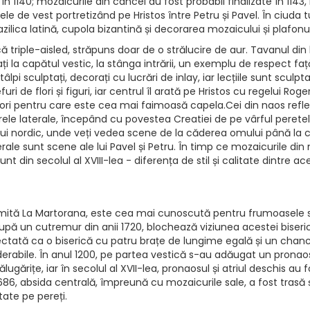
 1140; mozaicurile din cancel au fost probabil finalizate în 1143, 
e de vest portretizând pe Hristos între Petru și Pavel. În ciuda t
zilica latină, cupola bizantină și decorarea mozaicului și plafonul
ă triple-aisled, străpuns doar de o strălucire de aur. Tavanul din 
ați la capătul vestic, la stânga intrării, un exemplu de respect
lpi sculptați, decorați cu lucrări de inlay, iar lecțiile sunt sculp
ri de flori și figuri, iar centrul îl arată pe Hristos cu regelui Rog
teriori pentru care este cea mai faimoasă capela.Cei din naos re
ele laterale, începând cu povestea Creatiei de pe vârful peretelu
lui nordic, unde veți vedea scene de la căderea omului până la c
terale sunt scene ale lui Pavel și Petru. În timp ce mozaicurile d
 din secolul al XVIII-lea - diferența de stil și calitate dintre ace
mită La Martorana, este cea mai cunoscută pentru frumoasele sale
pă un cutremur din anii 1720, blochează viziunea acestei biseric
iectată ca o biserică cu patru brațe de lungime egală și un chanc
derabile. În anul 1200, pe partea vestică s-au adăugat un pronaos,
lugărițe, iar în secolul al XVII-lea, pronaosul și atriul deschis au
1686, absida centrală, împreună cu mozaicurile sale, a fost tras
tate pe pereți.