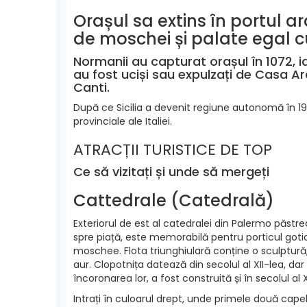
Orașul sa extins în portul ara
de moschei și palate egal c
Normanii au capturat orașul în 1072, ia
au fost uciși sau expulzați de Casa Ar
Canti.
După ce Sicilia a devenit regiune autonomă în 194
provinciale ale Italiei.
ATRACȚII TURISTICE DE TOP
Ce să vizitați și unde să mergeți
Cattedrale (Catedrală)
Exteriorul de est al catedralei din Palermo păstr
spre piață, este memorabilă pentru porticul gotico
moschee. Flota triunghiulară conține o sculptură,
aur. Clopotnița datează din secolul al XII-lea, da
încoronarea lor, a fost construită și în secolul al 
Intrați în culoarul drept, unde primele două ca