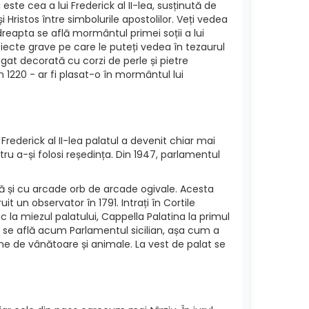
ste cea a lui Frederick al II-lea, susținută de
Hristos între simbolurile apostolilor. Veți vedea
 dreapta se află mormântul primei soții a lui
biecte grave pe care le puteți vedea în tezaurul
at decorată cu corzi de perle și pietre
n 1220 - ar fi plasat-o în mormântul lui
Frederick al II-lea palatul a devenit chiar mai
ru a-și folosi reședința. Din 1947, parlamentul
ă și cu arcade orb de arcade ogivale. Acesta
it un observator în 1791. Intrați în Cortile
 la miezul palatului, Cappella Palatina la primul
de se află acum Parlamentul sicilian, așa cum a
ne de vânătoare și animale. La vest de palat se