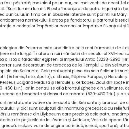
fost păstrată, mozaicul pe un aur, cel mai vechi de acest fel din S
ă: "Sunt lumina lumii ". El este înconjurat de patru îngeri și în t
rea bunicului, în timp ce în absidele laterale sunt părinții lui Mar
 anticamera narthexului îl arată pe fondatorul și patronul bisericii
ație a cerințelor împăraților normanilor împotriva Bizanțului și î
heologico din Palermo este una dintre cele mai frumoase din Itali
iere este lungă. În afara micii mănăstiri din secolul al XVII-lea s
să o listă a faraonilor egipteni ai Imperiului Antic (3238-2990 î.Hr
 parter sunt decorațiuni de teracotă de la Templul C din Selinun
emplele din Selinunte. Cele mai vechi piese din sala Selinunte sun
Delphi (Artemis, Leto, Apollo), o sfinxie, Răpirea Europei, și Hercul
 Perseus ucigând Medusa și Hercule și Kerkopes. Zidul din spate in
460 î.Hr.), iar în centru se află bronzul Ephebe din Selinunte, d
 scene de banchete și dansuri de moarte (530-480 î.Hr.) și o statu
ine statuete votive de teracotă din Selinunte și bronzuri de civi
Mercurului. Și aici sunt sculpturi din marmură grecească cu reli
târziu românesc din Lilybaeum care prezintă cele patru anotim
istorice din peșterile de la Lévanzo și Addaura; Vase de epoca târz
 greacă, inclusiv vase de origine corintică, ionică, spartană, attic,