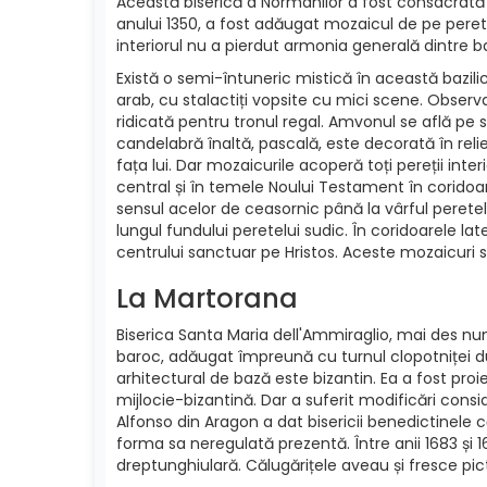
Această biserică a Normanilor a fost consacrată în
anului 1350, a fost adăugat mozaicul de pe peretel
interiorul nu a pierdut armonia generală dintre ba
Există o semi-întuneric mistică în această bazilic
arab, cu stalactiți vopsite cu mici scene. Observ
ridicată pentru tronul regal. Amvonul se află pe stâ
candelabră înaltă, pascală, este decorată în reliefu
fața lui. Dar mozaicurile acoperă toți pereții in
central și în temele Noului Testament în coridoar
sensul acelor de ceasornic până la vârful perete
lungul fundului peretelui sudic. În coridoarele la
centrului sanctuar pe Hristos. Aceste mozaicuri sunt
La Martorana
Biserica Santa Maria dell'Ammiraglio, mai des nu
baroc, adăugat împreună cu turnul clopotniței du
arhitectural de bază este bizantin. Ea a fost pro
mijlocie-bizantină. Dar a suferit modificări consi
Alfonso din Aragon a dat bisericii benedictinele că
forma sa neregulată prezentă. Între anii 1683 și 
dreptunghiulară. Călugărițele aveau și fresce pic