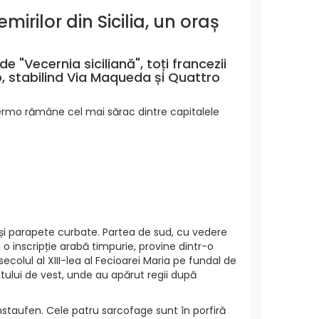
mirilor din Sicilia, un oraș
 "Vecernia siciliană", toți francezii
o, stabilind Via Maqueda și Quattro
alermo rămâne cel mai sărac dintre capitalele
e și parapete curbate. Partea de sud, cu vedere
 o inscripție arabă timpurie, provine dintr-o
colul al XIII-lea al Fecioarei Maria pe fundal de
ontului de vest, unde au apărut regii după
taufen. Cele patru sarcofage sunt în porfiră