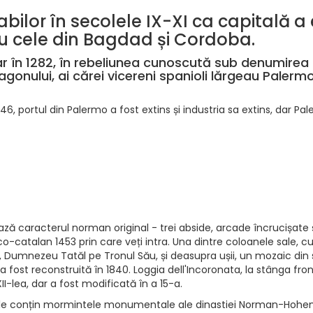
bilor în secolele IX-XI ca capitală a e
u cele din Bagdad și Cordoba.
r în 1282, în rebeliunea cunoscută sub denumirea de
agonului, ai cărei vicereni spanioli lărgeau Palerm
6, portul din Palermo a fost extins și industria sa extins, dar P
ează caracterul norman original - trei abside, arcade încrucișat
-catalan 1453 prin care veți intra. Una dintre coloanele sale, cu
 Dumnezeu Tatăl pe Tronul Său, și deasupra ușii, un mozaic din se
r a fost reconstruită în 1840. Loggia dell'Incoronata, la stânga fr
XII-lea, dar a fost modificată în a 15-a.
pele conțin mormintele monumentale ale dinastiei Norman-Hohens