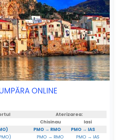
 CUMPĂRA ONLINE
ortul
Aterizarea:
Chisinau
Iasi
PMO)
PMO → RMO
PMO → IAS
(PMO)
PMO → RMO
PMO → IAS