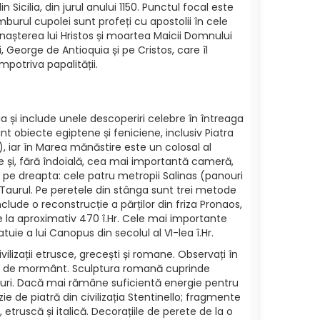
icilia, din jurul anului 1150. Punctul focal este
amburul cupolei sunt profeți cu apostolii în cele
y; nașterea lui Hristos și moartea Maicii Domnului
, George de Antioquia și pe Cristos, care îl
mpotriva papalității.
a și include unele descoperiri celebre în întreaga
unt obiecte egiptene și feniciene, inclusiv Piatra
.), iar în Marea mănăstire este un colosal al
te și, fără îndoială, cea mai importantă cameră,
t pe dreapta: cele patru metropii Salinas (panouri
e și Taurul. Pe peretele din stânga sunt trei metode
clude o reconstrucție a părților din friza Pronaos,
e la aproximativ 470 î.Hr. Cele mai importante
ie a lui Canopus din secolul al VI-lea î.Hr.
lizații etrusce, grecești și romane. Observați în
efuri de mormânt. Sculptura romană cuprinde
puri. Dacă mai rămâne suficientă energie pentru
ie de piatră din civilizația Stentinello; fragmente
 etruscă și italică. Decorațiile de perete de la o