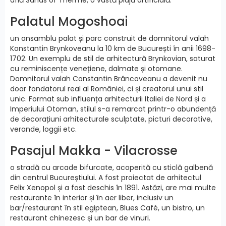
Palatul Mogoshoai
un ansamblu palat și parc construit de domnitorul valah
Konstantin Brynkoveanu la 10 km de București în anii 1698-
1702. Un exemplu de stil de arhitectură Brynkovian, saturat
cu reminiscențe venețiene, dalmate și otomane.
Domnitorul valah Constantin Brâncoveanu a devenit nu
doar fondatorul real al României, ci și creatorul unui stil
unic. Format sub influența arhitecturii Italiei de Nord și a
Imperiului Otoman, stilul s-a remarcat printr-o abundență
de decorațiuni arhitecturale sculptate, picturi decorative,
verande, loggii etc.
Pasajul Makka - Vilacrosse
o stradă cu arcade bifurcate, acoperită cu sticlă galbenă
din centrul Bucureștiului. A fost proiectat de arhitectul
Felix Xenopol și a fost deschis în 1891. Astăzi, are mai multe
restaurante în interior și în aer liber, inclusiv un
bar/restaurant în stil egiptean, Blues Café, un bistro, un
restaurant chinezesc și un bar de vinuri.