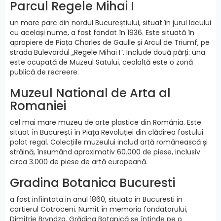
Parcul Regele Mihai I
un mare parc din nordul Bucureștiului, situat în jurul lacului
cu același nume, a fost fondat în 1936. Este situată în
apropiere de Piața Charles de Gaulle și Arcul de Triumf, pe
strada Bulevardul „Regele Mihai I”. Include două părți: una
este ocupată de Muzeul Satului, cealaltă este o zonă
publică de recreere.
Muzeul National de Arta al
Romaniei
cel mai mare muzeu de arte plastice din România. Este
situat în București în Piața Revoluției din clădirea fostului
palat regal. Colecțiile muzeului includ artă românească și
străină, însumând aproximativ 60.000 de piese, inclusiv
circa 3.000 de piese de artă europeană.
Gradina Botanica Bucuresti
a fost infiintata in anul 1860, situata in Bucuresti in
cartierul Cotroceni. Numit în memoria fondatorului,
Dimitrie Bryndza. Grădina Botanică se întinde pe o