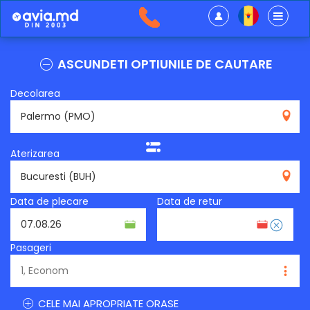
ASCUNDETI OPTIUNILE DE CAUTARE
Decolarea
PMO
Aterizarea
BUH
Data de plecare
Data de retur
Pasageri
CELE MAI APROPRIATE ORASE