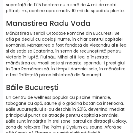
suprafață de 17,5 hectare cu o seră de 4 mii de metri
pătrați. m., conține aproximativ 10 mii de specii de plante.
Manastirea Radu Voda
Mănăstirea Bisericii Ortodoxe Române din București. Se
află pe dealul cu același nume, în chiar centrul capitalei
României. Mănăstirea a fost fondată de Alexandru al II-lea
și de soția sa Ecaterina, în semn de recunoștință pentru
victoria în luptă. Fiul său, Mihai al II-lea, a înzestrat
mănăstirea cu moșii, sate și moaște, sporindu-i prestigiul
în Țara Românească. În timpul domniei sale, în mănăstire
a fost înființată prima bibliotecă din București.
Băile București
Un centru de wellness popular cu piscine minerale,
tobogane cu apă, saune și o grădină botanică interioară.
Băile Bucureștiului s-au deschis în 2016, devenind imediat
principalul punct de atracție pentru capitala României.
Băile sunt împărțite în trei zone: parcul de distracții Galaxy,
zona de relaxare The Palm și Elysium cu saune. Afară se
află Sands of Therme, o vastă plajă artificială.