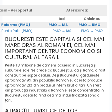
asul - Aeroportul
Aterizarea:
Iasi
Chisinau
n Palermo (PMO)
PMO → IAS
PMO → RMO
Punta Raisi (PMO)
PMO → IAS
PMO → RMO
BUCURESTI ESTE CAPITALA SI CEL MAI
MARE ORAS AL ROMANIEI, CEL MAI
IMPORTANT CENTRU ECONOMICO SI
CULTURAL AL TARAII.
Peste 1,8 milioane de oameni locuiesc în București și
suburbiile sale. Se crede că Bucureștiul, ca și Roma, a fost
construit pe șapte dealuri. Deși Bucureștiul găzduiește
aproximativ 9% din populația României, acesta produce
aproximativ 21% din produsul intern brut al țării. Un sfert
din producția industrială a României este concentrată în
București, aceasta fiind cea mai industrializată zonă a
țării.
ATRACȚII TURISTICE DE TOP