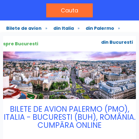
Cauta
Bilete de avion
»
din Italia
»
din Palermo
»
din Bucuresti
spre Bucuresti
BILETE DE AVION PALERMO (PMO),
ITALIA - BUCURESTI (BUH), ROMÂNIA.
CUMPĂRA ONLINE