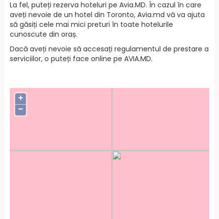
La fel, puteți
rezerva hoteluri
pe Avia.MD.
În cazul în care
aveți nevoie de un hotel din Toronto, Avia.md vă va ajuta
să găsiți cele mai mici preturi în toate hotelurile
cunoscute din oraș.
Dacă aveți nevoie să accesați
regulamentul de prestare a
serviciilor
, o puteți face online pe AVIA.MD.
+
−