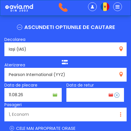
ASCUNDETI OPTIUNILE DE CAUTARE
Decolarea
IAS
Aterizarea
YYZ
Data de plecare
Data de retur
Pasageri
CELE MAI APROPRIATE ORASE