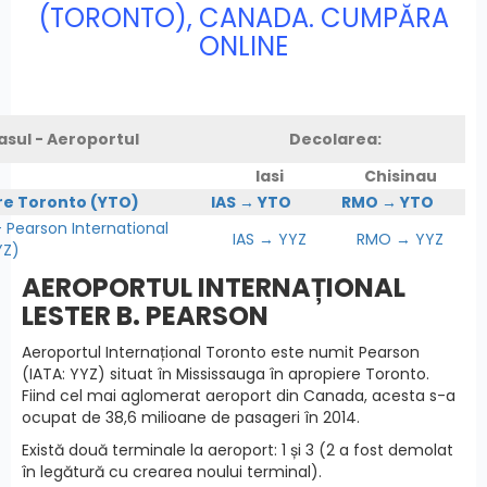
(TORONTO), CANADA. CUMPĂRA
ONLINE
asul - Aeroportul
Decolarea:
Iasi
Chisinau
re Toronto (YTO)
IAS → YTO
RMO → YTO
Pearson International
IAS → YYZ
RMO → YYZ
YZ)
AEROPORTUL INTERNAȚIONAL
LESTER B. PEARSON
Aeroportul Internațional Toronto este numit Pearson
(IATA: YYZ) situat în Mississauga în apropiere Toronto.
Fiind cel mai aglomerat aeroport din Canada, acesta s-a
ocupat de 38,6 milioane de pasageri în 2014.
Există două terminale la aeroport: 1 și 3 (2 a fost demolat
în legătură cu crearea noului terminal).