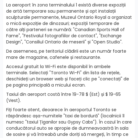
La aeroport în zona terminalului 1 există diverse expoziții
de artă temporare sau permanente și opt instalații
sculpturale permanente, Muzeul Ontario Royal a organizat
o mică expoziție de dinozauri; expoziții temporare de
către alți parteneri se numără: "Canadian Sports Hall of
Fame", "Festivalul fotografiilor de contact", "Exchange
Design", "Consiliul Ontario de meserii" și "Open Studio".
De asemenea, pe teritoriul clădirii este un număr foarte
mare de magazine, cafenele și restaurante.
Accesul gratuit la Wi-Fi este disponibil în ambele
terminale. Selectați "Toronto Wi-Fi" din lista de rețele,
deschideți un browser web și faceți clic pe "conectați" de
pe pagina principală a micului ecran.
Taxiul din aeroport costă între 19-78 $ (Est) și $ 19-65
(Vest).
Fiți foarte atent, deoarece în aeroportul Toronto se
răspândesc așa-numitele "taxi de bordură" (localnicii îl
numesc "taxiul Țiganilor sau Gypsy Cabs"). În cazul în care
conducătorul auto se apropie de dumneavoastră în sala
de sosire și vă întreabă unde doriți să mergeți, în timp ce