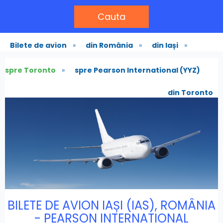
Cauta
Bilete de avion
»
din România
»
din Iași
»
spre Toronto
»
spre Pearson International (YYZ)
din Toronto
BILETE DE AVION IAȘI (IAS), ROMÂNIA
- PEARSON INTERNATIONAL