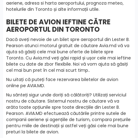
aeriene, adresa si harta aeroportului, prognoza meteo,
hotelurile din Toronto și alte informații utile.
BILETE DE AVION IEFTINE CĂTRE
AEROPORTUL DIN TORONTO
Dacă aveți nevoie de un bilet spre aeroportul din Lester B.
Pearson atunci motorul gratuit de căutare Avia.md vă va
ajuta să găsiți cele mai bune oferte de bilete spre
Toronto. Cu Avia.md veți găsi rapid și ușor cele mai ieftine
bilete cu date de zbor flexibile. Noi vă vom ajuta să găsiți
cel mai bun pret în cel mai scurt timp..
Nu uitați că puteți face
rezervarea biletelor
de avion
online pe AVIA.MD.
Nu sânteți sigur unde doriți să călătoriți? Utilizați serviciul
nostru de căutare. Sistemul nostru de căutare vă va
arăta toate opțiunile spre toate direcțiile din Lester B.
Pearson. AVIA.MD efectuează căutările printre sutele de
companii aeriene și agențiile de turism, compara prețurile
pentru miile de destinații și astfel veți găsi cele mai bune
preturi la bilete de avion.