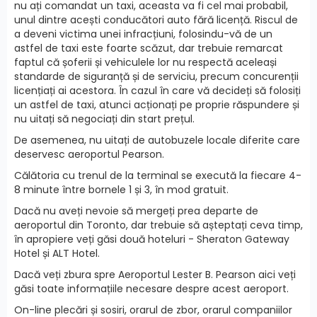
nu ați comandat un taxi, aceasta va fi cel mai probabil,
unul dintre acești conducători auto fără licență. Riscul de
a deveni victima unei infracțiuni, folosindu-vă de un
astfel de taxi este foarte scăzut, dar trebuie remarcat
faptul că șoferii și vehiculele lor nu respectă aceleași
standarde de siguranță și de serviciu, precum concurenții
licențiați ai acestora. În cazul în care vă decideți să folosiți
un astfel de taxi, atunci acționați pe proprie răspundere și
nu uitați să negociați din start prețul.
De asemenea, nu uitați de autobuzele locale diferite care
deservesc aeroportul Pearson.
Călătoria cu trenul de la terminal se execută la fiecare 4-
8 minute între bornele 1 și 3, în mod gratuit.
Dacă nu aveți nevoie să mergeți prea departe de
aeroportul din Toronto, dar trebuie să așteptați ceva timp,
în apropiere veți găsi două hoteluri - Sheraton Gateway
Hotel și ALT Hotel.
Dacă veți zbura spre Aeroportul Lester B. Pearson aici veți
găsi toate informațiile necesare despre acest aeroport.
On-line plecări și sosiri, orarul de zbor, orarul companiilor