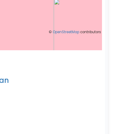
©
OpenStreetMap
contributors
jan