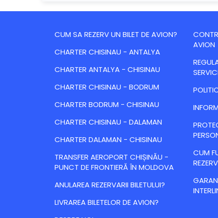
CUM SA REZERV UN BILET DE AVION?
CONTRA
AVION
CHARTER CHISINAU - ANTALYA
REGULA
CHARTER ANTALYA - CHISINAU
SERVIC
CHARTER CHISINAU - BODRUM
POLITI
CHARTER BODRUM - CHISINAU
INFORM
CHARTER CHISINAU - DALAMAN
PROTE
PERSO
CHARTER DALAMAN - CHISINAU
CUM FU
TRANSFER AEROPORT CHIȘINĂU -
REZERV
PUNCT DE FRONTIERĂ ÎN MOLDOVA
GARANȚ
ANULAREA REZERVARII BILETULUI?
INTERLI
LIVRAREA BILETELOR DE AVION?