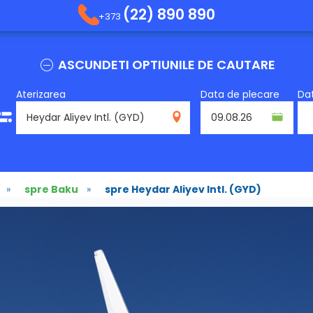
(22) 890 890
+373
ASCUNDETI OPTIUNILE DE CAUTARE
Aterizarea
Data de plecare
Dat
GYD
»
spre Baku
»
spre Heydar Aliyev Intl. (GYD)