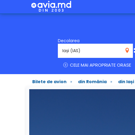
Decolarea
IAS
CELE MAI APROPRIATE ORASE
Bilete de avion
»
din România
»
din Iași