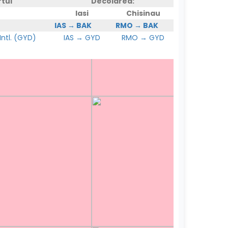
rtul
Decolarea:
Iasi
Chisinau
IAS → BAK
RMO → BAK
ntl. (GYD)
IAS → GYD
RMO → GYD