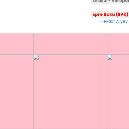
Orasul - Aeropo
spre Baku (BAK)
- Heydar Aliyev I