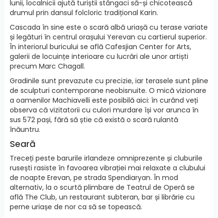
lunii, localnicii ajută turiștii stângaci să-și chicotească
drumul prin dansul folcloric tradițional Karin.
Cascada în sine este o scară albă uriașă cu terase variate
și legături în centrul orașului Yerevan cu cartierul superior.
În interiorul buricului se află Cafesjian Center for Arts,
galerii de locuințe interioare cu lucrări ale unor artiști
precum Marc Chagall.
Gradinile sunt prevazute cu precizie, iar terasele sunt pline
de sculpturi contemporane neobisnuite. O mică vizionare
a oamenilor Machiavelli este posibilă aici: în curând veți
observa că vizitatorii cu culori murdare își vor arunca în
sus 572 pași, fără să știe că există o scară rulantă
înăuntru.
Seară
Treceți peste barurile irlandeze omniprezente și cluburile
rusești rasiste în favoarea vibrației mai relaxate a clubului
de noapte Erevan, pe strada Spendiaryan. În mod
alternativ, la o scurtă plimbare de Teatrul de Operă se
află The Club, un restaurant subteran, bar și librărie cu
perne uriașe de nor ca să se topească.