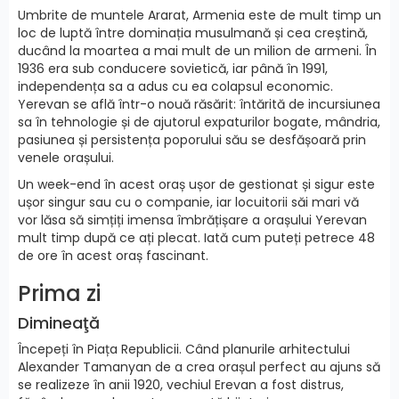
Umbrite de muntele Ararat, Armenia este de mult timp un
loc de luptă între dominația musulmană și cea creștină,
ducând la moartea a mai mult de un milion de armeni. În
1936 era sub conducere sovietică, iar până în 1991,
independența sa a adus cu ea colapsul economic.
Yerevan se află într-o nouă răsărit: întărită de incursiunea
sa în tehnologie și de ajutorul expaturilor bogate, mândria,
pasiunea și persistența poporului său se desfășoară prin
venele orașului.
Un week-end în acest oraș ușor de gestionat și sigur este
ușor singur sau cu o companie, iar locuitorii săi mari vă
vor lăsa să simțiți imensa îmbrățișare a orașului Yerevan
mult timp după ce ați plecat. Iată cum puteți petrece 48
de ore în acest oraș fascinant.
Prima zi
Dimineaţă
Începeți în Piața Republicii. Când planurile arhitectului
Alexander Tamanyan de a crea orașul perfect au ajuns să
se realizeze în anii 1920, vechiul Erevan a fost distrus,