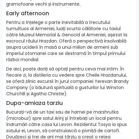
gramofoane vechi și instrumente.
Early afternoon
Pentru a înțelege o parte inevitabilă a trecutului
tumultuos al Armeniei, luați scurta călătorie cu taxiul
către Muzeul Memorial & Genocid al Armeniei, așezat la
escrocul râului Hrazdan. Oferă o perspectivă insolvabilă
asupra uciderii în masă a unui milion de armeni sub
imperiul otomanei care se destramă în timpul primului
război mondial.
De aici, poate doriți să optați pentru ceva mai intim. În
fiecare zi, la distileria cu vedere spre Cheile Hrazdanului,
se oferă zilnic excursii în jurul companiei Yerevan Brandy
Company (o băutură spirituală a gusturilor lui Winston
Churchill și Agatha Christie).
Dupa-amiaza tarziu
Bucurați-vă de un taxi sau de hamei pe marshrutka
(microbuz) spre satul Arinj și întrebați un local pentru
îndrumări către casa lui Levon. Rezidentul Tosya ia spus
soțului ei, Levon, să construiască o pivniță de cartofi.
Douăzeci și trei de ani mai târziu a creat o rețea