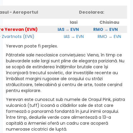
asul - Aeroportul
Decolarea:
Iasi
Chisinau
re Yerevan (EVN)
IAS → EVN
RMO → EVN
Zvartnots (EVN)
IAS → EVN
RMO → EVN
Yerevan poate fi perplex.
Pătratele sale neoclasice conviețuiesc Viena, în timp ce
bulevardele sale largi sunt pline de eleganța pariziană. Nu
se scapă de extinderea înălțimilor brutale care își
înconjoară trecutul sovietic, dar investițiile recente au
îmbălsat margini rugoase ale orașului cu străzi
strălucitoare, telecabină și centru de arte, toate cerșind
pentru explorare.
Yerevan este cunoscut sub numele de Orașul Pink, piatra
vulcanică (tuff) icoană a clădirilor sale de stat care
formează o panoramă fondantă în jurul inimii orașului.
Între timp, dealurile verde care alimentează a 13-a
capitală a Armeniei oferă un cadru care acoperă
numeroase cicatrici de luptă.