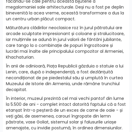
făcându-se cale pentru această bijuterie a
megalomaniei sale arhitecturale. Deși nu a fost pe deplin
binevenită la acea vreme, această transformare a dus la
un centru urban plăcut compact.
Măturătura clădirilor neoclasice roz în jurul pătratului are
arcade sculptate impresionant și coloane și stralucitoare,
iar mulțimile se adună în jurul valorii de fântâni jubilante,
care tango la o combinație de popuri îngrozitoare și
lucrări mai înalte ale principalului compozitor al Armeniei,
Khachaturian.
În anii de odinioară, Piața Republicii găzduia o statuie a lui
Lenin, care, după o independență, a fost dezlănțuită
necondiționat de pe piedestalul său și umplută în curtea
Muzeului de Istorie din Armenia, unde rămâne trunchiul
decapitat.
În interior, muzeul prezintă cel mai vechi pantof din lume
la 5.500 de ani - complet intact datorită faptului că a fost
etanșat într-o peșteră de un exces de carne de oaie - și
veți găsi, de asemenea, carouri îngropate din lemn
păstrate, vase Goliat, sistemul solar și falusurile uriașe
amenajate, cu invidie postumă, în ordinea dimensiunilor.