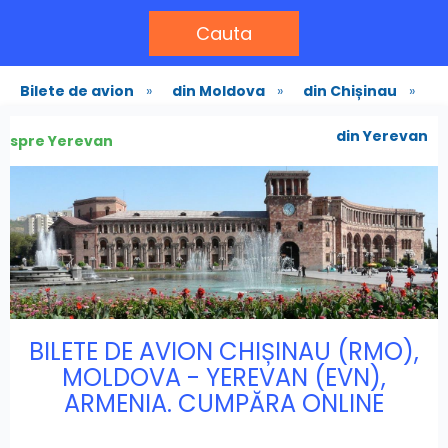
Cauta
Bilete de avion
»
din Moldova
»
din Chișinau
»
din Yerevan
spre Yerevan
BILETE DE AVION CHIȘINAU (RMO),
MOLDOVA - YEREVAN (EVN),
ARMENIA. CUMPĂRA ONLINE