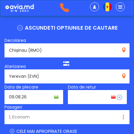
ASCUNDETI OPTIUNILE DE CAUTARE
Decolarea
RMO
Aterizarea
EVN
Data de plecare
Data de retur
Pasageri
CELE MAI APROPRIATE ORASE