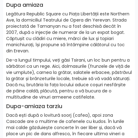
Dupa amiaza
Legătura Republic Square cu Piața Libertății este Northern
Ave, la domiciliul Teatrului de Opera din Yerevan. Strada
proiectată de Tamanyan nu a fost deschisă decât în
2007, după o injecție de numerar de la un expat bogat.
Căptușit cu clădiri cu miere, mărci de lux și topiari
manichiurați, își propune să întâmpine călătorul cu toc
din Erevan.
De-a lungul timpului, veți găsi Tsirani, un loc bun pentru a
sărbători ca un rege. Aici, dolmasurile (frunzele de viță de
vie umplute), carnea la grătar, salatele erbacee, păstrăvul
la grătar și brânzeturile locale, trebuie să vă vadă săturați.
Dacă nu, brutăria la fața locului aduce coșuri nesfârșite
de pâine caldă, plăcută, pentru a vă bucura de o
multitudine de vinuri armeene catifelate.
Dupa-amiaza tarziu
Dacă ești după o lovitură soorj (cafea), apoi zona
Cascade are o multime de cafenele cu kudos. În lunile
mai calde găzduiește concerte în aer liber și, dacă vă
place un pic de dans alfresco, în fiecare ultima vineri a