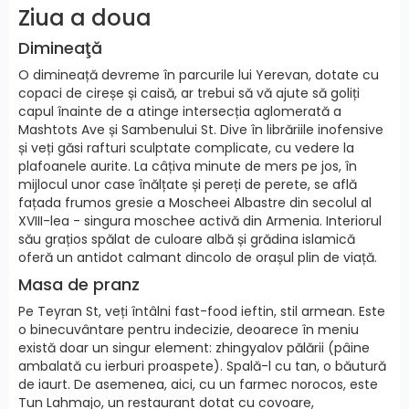
Ziua a doua
Dimineaţă
O dimineață devreme în parcurile lui Yerevan, dotate cu
copaci de cireșe și caisă, ar trebui să vă ajute să goliți
capul înainte de a atinge intersecția aglomerată a
Mashtots Ave și Sambenului St. Dive în librăriile inofensive
și veți găsi rafturi sculptate complicate, cu vedere la
plafoanele aurite. La câțiva minute de mers pe jos, în
mijlocul unor case înălțate și pereți de perete, se află
fațada frumos gresie a Moscheei Albastre din secolul al
XVIII-lea - singura moschee activă din Armenia. Interiorul
său grațios spălat de culoare albă și grădina islamică
oferă un antidot calmant dincolo de orașul plin de viață.
Masa de pranz
Pe Teyran St, veți întâlni fast-food ieftin, stil armean. Este
o binecuvântare pentru indecizie, deoarece în meniu
există doar un singur element: zhingyalov pălării (pâine
ambalată cu ierburi proaspete). Spală-l cu tan, o băutură
de iaurt. De asemenea, aici, cu un farmec norocos, este
Tun Lahmajo, un restaurant dotat cu covoare,