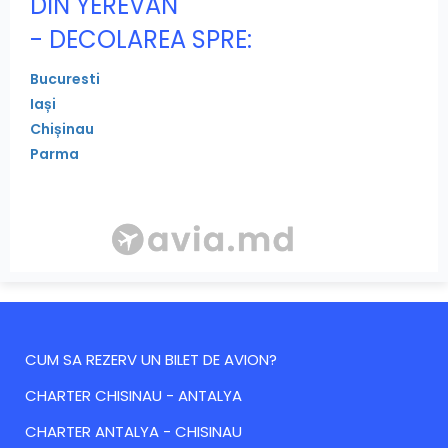
DIN YEREVAN
- DECOLAREA SPRE:
Bucuresti
Iași
Chișinau
Parma
CUM SA REZERV UN BILET DE AVION?
CHARTER CHISINAU - ANTALYA
CHARTER ANTALYA - CHISINAU