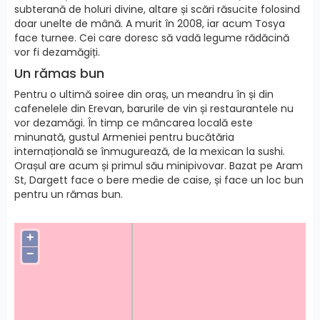
subterană de holuri divine, altare și scări răsucite folosind
doar unelte de mână. A murit în 2008, iar acum Tosya
face turnee. Cei care doresc să vadă legume rădăcină
vor fi dezamăgiți.
Un rămas bun
Pentru o ultimă soiree din oraș, un meandru în și din
cafenelele din Erevan, barurile de vin și restaurantele nu
vor dezamăgi. În timp ce mâncarea locală este
minunată, gustul Armeniei pentru bucătăria
internațională se înmugurează, de la mexican la sushi.
Orașul are acum și primul său minipivovar. Bazat pe Aram
St, Dargett face o bere medie de caise, și face un loc bun
pentru un rămas bun.
+
−