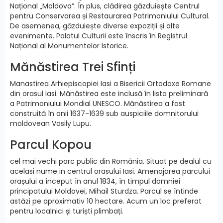
Național „Moldova”. În plus, clădirea găzduiește Centrul
pentru Conservarea și Restaurarea Patrimoniului Cultural.
De asemenea, găzduiește diverse expoziții și alte
evenimente. Palatul Culturii este înscris în Registrul
Național al Monumentelor Istorice.
Mănăstirea Trei Sfinți
Manastirea Arhiepiscopiei Iasi a Bisericii Ortodoxe Romane
din orasul Iasi. Mănăstirea este inclusă în lista preliminară
a Patrimoniului Mondial UNESCO. Mănăstirea a fost
construită în anii 1637-1639 sub auspiciile domnitorului
moldovean Vasily Lupu.
Parcul Kopou
cel mai vechi parc public din România. Situat pe dealul cu
acelasi nume in centrul orasului Iasi. Amenajarea parcului
orașului a început în anul 1834, în timpul domniei
principatului Moldovei, Mihail Sturdza. Parcul se întinde
astăzi pe aproximativ 10 hectare. Acum un loc preferat
pentru localnici și turiști plimbați.