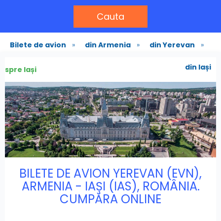
Cauta
Bilete de avion
»
din Armenia
»
din Yerevan
»
din Iași
spre Iași
BILETE DE AVION YEREVAN (EVN),
ARMENIA - IAȘI (IAS), ROMÂNIA.
CUMPĂRA ONLINE