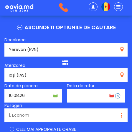
ASCUNDETI OPTIUNILE DE CAUTARE
Decolarea
EVN
Aterizarea
IAS
Data de plecare
Data de retur
Pasageri
CELE MAI APROPRIATE ORASE