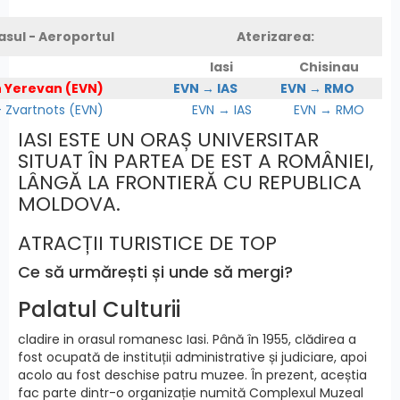
asul - Aeroportul
Aterizarea:
Iasi
Chisinau
n Yerevan (EVN)
EVN → IAS
EVN → RMO
Zvartnots (EVN)
EVN → IAS
EVN → RMO
IASI ESTE UN ORAȘ UNIVERSITAR
SITUAT ÎN PARTEA DE EST A ROMÂNIEI,
LÂNGĂ LA FRONTIERĂ CU REPUBLICA
MOLDOVA.
ATRACȚII TURISTICE DE TOP
Ce să urmărești și unde să mergi?
Palatul Culturii
cladire in orasul romanesc Iasi. Până în 1955, clădirea a
fost ocupată de instituții administrative și judiciare, apoi
acolo au fost deschise patru muzee. În prezent, aceștia
fac parte dintr-o organizație numită Complexul Muzeal