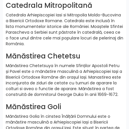
Catedrala Mitropolitană
Catedrala Arhiepiscopiei Iasi si Mitropolia Moldo-Bucovina
a Bisericii Ortodoxe Romane. Catedrala este inclusă în
lista monumentelor istorice ale României. Moaștele Sfintei
Parascheva a Serbiei sunt păstrate în catedrală, ceea ce
o face unul dintre cele mai populare locuri de pelerinaj din
România.
Mănăstirea Chetetsu
Mănăstirea Chetetsuya în numele Sfinților Apostoli Petru
și Pavel este o mănăstire masculină a Arhiepiscopiei Iași a
Bisericii Ortodoxe Române din orașul Iași. Manastirea este
inconjurata de ziduri de cetate cu turnuri de aparare la
colturi si avea o functie de aparare. Mănăstirea a fost
construită de domnitorul George Duka în anii 1669-1672.
Mănăstirea Goli
Mănăstirea Golia în cinstea Înălțării Domnului este o
mănăstire masculină a Arhiepiscopiei Iași a Bisericii
Ortodoxe Române din orașul Iași. Este situat în partea de