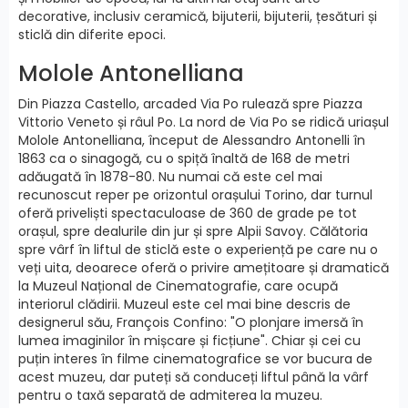
decorative, inclusiv ceramică, bijuterii, bijuterii, țesături și
sticlă din diferite epoci.
Molole Antonelliana
Din Piazza Castello, arcaded Via Po rulează spre Piazza
Vittorio Veneto și râul Po. La nord de Via Po se ridică uriașul
Molole Antonelliana, început de Alessandro Antonelli în
1863 ca o sinagogă, cu o spiță înaltă de 168 de metri
adăugată în 1878-80. Nu numai că este cel mai
recunoscut reper pe orizontul orașului Torino, dar turnul
oferă priveliști spectaculoase de 360 de grade pe tot
orașul, spre dealurile din jur și spre Alpii Savoy. Călătoria
spre vârf în liftul de sticlă este o experiență pe care nu o
veți uita, deoarece oferă o privire amețitoare și dramatică
la Muzeul Național de Cinematografie, care ocupă
interiorul clădirii. Muzeul este cel mai bine descris de
designerul său, François Confino: "O plonjare imersă în
lumea imaginilor în mișcare și ficțiune". Chiar și cei cu
puțin interes în filme cinematografice se vor bucura de
acest muzeu, dar puteți să conduceți liftul până la vârf
pentru o taxă separată de admiterea la muzeu.