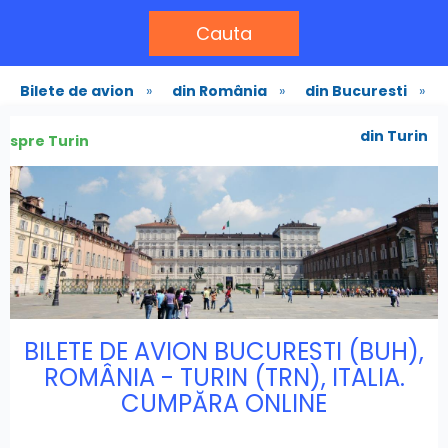
Cauta
Bilete de avion
»
din România
»
din Bucuresti
»
din Turin
spre Turin
BILETE DE AVION BUCURESTI (BUH),
ROMÂNIA - TURIN (TRN), ITALIA.
CUMPĂRA ONLINE