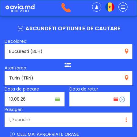
ASCUNDETI OPTIUNILE DE CAUTARE
Decolarea
BUH
Aterizarea
TRN
Data de plecare
Data de retur
Pasageri
CELE MAI APROPRIATE ORASE