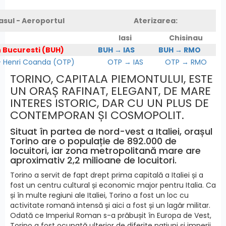
asul - Aeroportul
Aterizarea:
Iasi
Chisinau
n Bucuresti (BUH)
BUH → IAS
BUH → RMO
Henri Coanda (OTP)
OTP → IAS
OTP → RMO
TORINO, CAPITALA PIEMONTULUI, ESTE
UN ORAȘ RAFINAT, ELEGANT, DE MARE
INTERES ISTORIC, DAR CU UN PLUS DE
CONTEMPORAN ȘI COSMOPOLIT.
Situat în partea de nord-vest a Italiei, orașul
Torino are o populație de 892.000 de
locuitori, iar zona metropolitană mare are
aproximativ 2,2 milioane de locuitori.
Torino a servit de fapt drept prima capitală a Italiei și a
fost un centru cultural și economic major pentru Italia. Ca
și în multe regiuni ale Italiei, Torino a fost un loc cu
activitate romană intensă și aici a fost și un lagăr militar.
Odată ce Imperiul Roman s-a prăbușit în Europa de Vest,
Torino a fost ocupată ulterior de diferite națiuni și imperii.