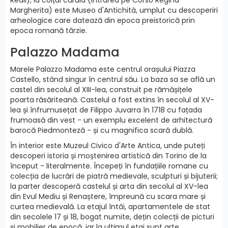
Margherita) este Museo d'Antichità, umplut cu descoperiri
arheologice care datează din epoca preistorică prin
epoca romană târzie.
Palazzo Madama
Marele Palazzo Madama este centrul orașului Piazza
Castello, stând singur în centrul său. La baza sa se află un
castel din secolul al XIII-lea, construit pe rămășițele
poarta răsăriteană. Castelul a fost extins în secolul al XV-
lea și înfrumusețat de Filippo Juvarra în 1718 cu fațada
frumoasă din vest - un exemplu excelent de arhitectură
barocă Piedmonteză - și cu magnifica scară dublă.
În interior este Muzeul Civico d'Arte Antica, unde puteți
descoperi istoria și moștenirea artistică din Torino de la
început - literalmente. Începeți în fundațiile romane cu
colecția de lucrări de piatră medievale, sculpturi și bijuterii;
la parter descoperă castelul și arta din secolul al XV-lea
din Evul Mediu și Renaștere, împreună cu scara mare și
curtea medievală. La etajul întâi, apartamentele de stat
din secolele 17 și 18, bogat numite, dețin colecții de picturi
și mobilier de epocă, iar la ultimul etaj sunt arte