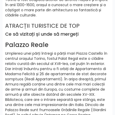
În anii 1300-1600, orașul a cunoscut o mare creștere și a
câștigat o mare parte din arhitectura sa fantastică și
clădirile culturale.
ATRACȚII TURISTICE DE TOP
Ce să vizitați și unde să mergeți
Palazzo Reale
Umplerea unei părți întregi a părții mari Piazza Castello în
centrul orașului Torino, fostul Palat Regal este o clădire
relativ curată din secolul al XVII-lea, cel puțin în exterior.
Dar intrați înăuntru pentru a fi orbiți de Appartamento di
Madama Felicità și 26 de apartamente de stat decorate
somptuos (Reali Appartamenti). În aripa dreaptă, primul
Armura regală conține una dintre cele mai mari colecții
de arme și armuri din Europa, cu costume complete de
armură și alte obiecte datând din secolele XV-XIX.
Biblioteca, care are o intrare separată spre stânga, este
una dintre cele mai impresionante din Italia. Dincolo de
Palazzo Reale sunt frumoasele Grădinile Regale (Giardini
Reali), la colțul căruia (intrarea pe Corso Regina