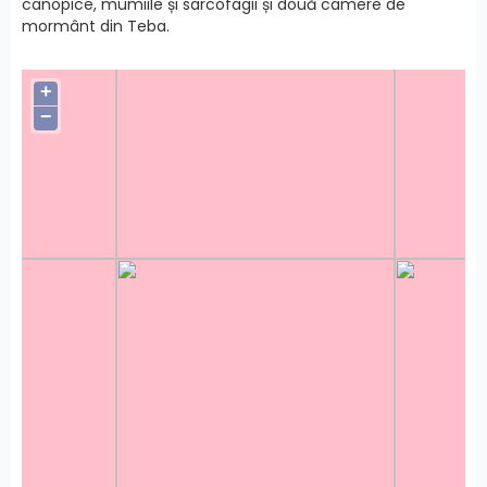
canopice, mumiile și sarcofagii și două camere de
mormânt din Teba.
+
−