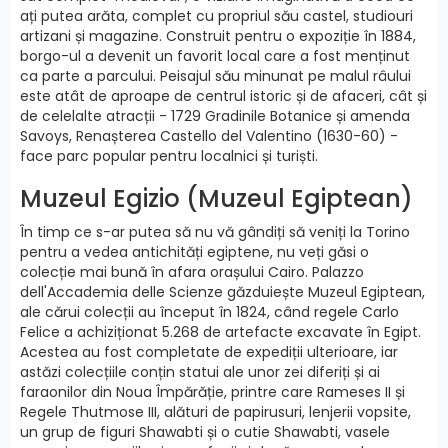
ați putea arăta, complet cu propriul său castel, studiouri
artizani și magazine. Construit pentru o expoziție în 1884,
borgo-ul a devenit un favorit local care a fost menținut
ca parte a parcului. Peisajul său minunat pe malul râului
este atât de aproape de centrul istoric și de afaceri, cât și
de celelalte atracții - 1729 Gradinile Botanice și amenda
Savoys, Renașterea Castello del Valentino (1630-60) -
face parc popular pentru localnici și turiști.
Muzeul Egizio (Muzeul Egiptean)
În timp ce s-ar putea să nu vă gândiți să veniți la Torino
pentru a vedea antichități egiptene, nu veți găsi o
colecție mai bună în afara orașului Cairo. Palazzo
dell'Accademia delle Scienze găzduiește Muzeul Egiptean,
ale cărui colecții au început în 1824, când regele Carlo
Felice a achiziționat 5.268 de artefacte excavate în Egipt.
Acestea au fost completate de expediții ulterioare, iar
astăzi colecțiile conțin statui ale unor zei diferiți și ai
faraonilor din Noua Împărăție, printre care Rameses II și
Regele Thutmose III, alături de papirusuri, lenjerii vopsite,
un grup de figuri Shawabti și o cutie Shawabti, vasele