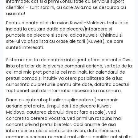
informatie, cat si a primi сonsultatie cu serviciul suport
clientilor – sunt sarcini, cu care Avia.md se descurca cu
usurinta!
Pentru a cauta bilet de avion Kuweit-Moldova, trebuie sa
indicati la cautare datile de plecare/intoarcere si
punctele de plecare si sosire, adica Kuweit-Chisinau si
site-ul va afisa lista cu orase ale tarii (Kuweit), de care
sunteti interesati.
Sistemul nostru de cautare inteligent ofera la atentie Dvs.
lista ofertelor de la diverse companii aeriene, sortate de la
cel mai mic pret pana la cel mai inalt. Iar calendarul de
preturi comod si intuitiv va ofera posibilitatea de a lua
cunostinta cu preturile pentru alte date, datorita acestui
fapt beneficiati de informatia necesara la maximum.
Daca cu ajutorul optiunilor suplimentare (compania
aeriana preferata, timpul dorit de plecare Kuweit-
Moldova, cautarea zborului direct fara escale), veti
concretiza cererea voastra, veti primi un raspuns mai
concret privind pretul biletelor. Caci anume de asa
informatii ca: clasa biletului de avion, data necesara,
compania aeriana, numarul maturilor si copiiilor cat si alte