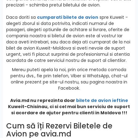
precizari - schimba pretul biletului de avion.
Daca doriti sa
cumparati bilete de avion
spre Kuweit -
alegeti zborul si data potrivita, indicati numarul de
pasageri, alegeti optiunile de achitare si livrare, oferite de
compania noastra si biletul de avion este al vostru! Iar
daca aveti intrebari, sau daca deja ati cumparat de la noi
bilet de avion Kuweit-Moldova si aveti nevoie de suport
urgent, veti fi placut surprinsi de profesionismul si atentia
acordata de catre serviciul nostru de suport al clientilor.
Mereu puteti apela la noi, prin orice metoda comoda
pentru dvs., fie prin telefon, Viber si WhatsApp, chat-ul
online prezent pe site-ul nostru, sau pagina noastra in
Facebook.
Avia.md nu reprezinta doar
bilete de avion ieftine
Kuweit
-Chisinau, ci si cel mai bun serviciu de suport
si acordare de ajutor pentru clienti in Moldova !!!
Cum să îți Rezervi Biletele de
Avion pe avia.md