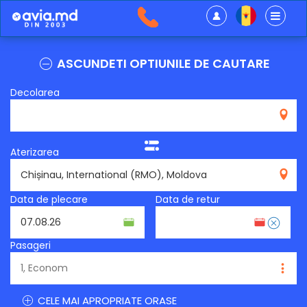
ASCUNDETI OPTIUNILE DE CAUTARE
Decolarea
Aterizarea
RMO
Data de plecare
Data de retur
Pasageri
CELE MAI APROPRIATE ORASE