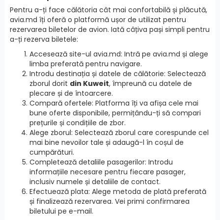
Pentru a-ți face călătoria cât mai confortabilă și plăcută,
avia.md îți oferă o platformă ușor de utilizat pentru
rezervarea biletelor de avion. Iată câțiva pași simpli pentru
a-ți rezerva biletele:
Accesează site-ul avia.md: Intră pe avia.md și alege
limba preferată pentru navigare.
Introdu destinația și datele de călătorie: Selectează
zborul dorit
din Kuweit
, împreună cu datele de
plecare și de întoarcere.
Compară ofertele: Platforma îți va afișa cele mai
bune oferte disponibile, permițându-ți să compari
prețurile și condițiile de zbor.
Alege zborul: Selectează zborul care corespunde cel
mai bine nevoilor tale și adaugă-l în coșul de
cumpărături.
Completează detaliile pasagerilor: Introdu
informațiile necesare pentru fiecare pasager,
inclusiv numele și detaliile de contact.
Efectuează plata: Alege metoda de plată preferată
și finalizează rezervarea. Vei primi confirmarea
biletului pe e-mail.