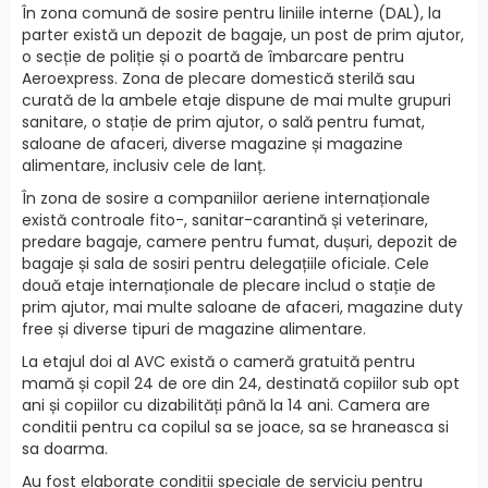
În zona comună de sosire pentru liniile interne (DAL), la
parter există un depozit de bagaje, un post de prim ajutor,
o secție de poliție și o poartă de îmbarcare pentru
Aeroexpress. Zona de plecare domestică sterilă sau
curată de la ambele etaje dispune de mai multe grupuri
sanitare, o stație de prim ajutor, o sală pentru fumat,
saloane de afaceri, diverse magazine și magazine
alimentare, inclusiv cele de lanț.
În zona de sosire a companiilor aeriene internaționale
există controale fito-, sanitar-carantină și veterinare,
predare bagaje, camere pentru fumat, dușuri, depozit de
bagaje și sala de sosiri pentru delegațiile oficiale. Cele
două etaje internaționale de plecare includ o stație de
prim ajutor, mai multe saloane de afaceri, magazine duty
free și diverse tipuri de magazine alimentare.
La etajul doi al AVC există o cameră gratuită pentru
mamă și copil 24 de ore din 24, destinată copiilor sub opt
ani și copiilor cu dizabilități până la 14 ani. Camera are
conditii pentru ca copilul sa se joace, sa se hraneasca si
sa doarma.
Au fost elaborate condiții speciale de serviciu pentru