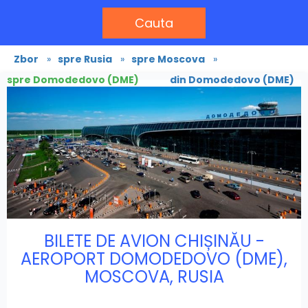
Cauta
Zbor
»
spre Rusia
»
spre Moscova
»
spre Domodedovo (DME)
din Domodedovo (DME)
BILETE DE AVION CHIȘINĂU -
AEROPORT DOMODEDOVO (DME),
MOSCOVA, RUSIA