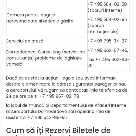
+7 495 504-02-58
(zboruri interne)
Camera pentru bagaje
+7 495 504-02-85
nerevendicate și articole găsite
(zboruri
internaționale)
Serviciul de presă
+7 495 795-34-27
+7 495 662-67-45,
Domodedovo-Consulting (servicii de
consultanță) probleme de legislație
fax +7 495 662-43-
vamală
26
Dacă ați asistat la acțiuni ilegale sau aveți informații
despre o amenințare la adresa siguranței pasagerilor sau
a aeroportului, vă rugăm să contactați linia telefonică de
24 de ore pe zi: +7 495 967-82-78
la locul de muncă al Departamentului de Afaceri Interne
al Aeroportului Domodedovo sau apelând linia de
asistență: +7 495 543-99-55.
Cum să îți Rezervi Biletele de