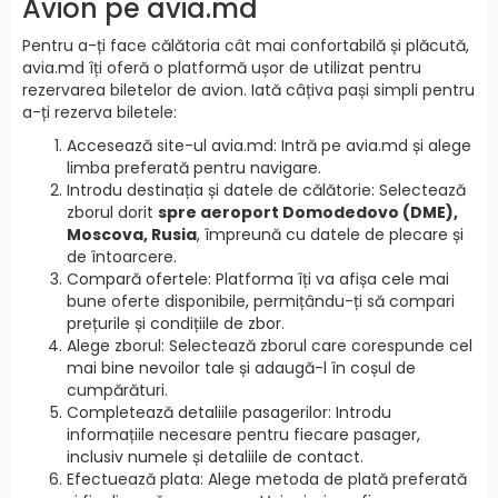
Avion pe avia.md
Pentru a-ți face călătoria cât mai confortabilă și plăcută,
avia.md îți oferă o platformă ușor de utilizat pentru
rezervarea biletelor de avion. Iată câțiva pași simpli pentru
a-ți rezerva biletele:
Accesează site-ul avia.md: Intră pe avia.md și alege
limba preferată pentru navigare.
Introdu destinația și datele de călătorie: Selectează
zborul dorit
spre aeroport Domodedovo (DME),
Moscova, Rusia
, împreună cu datele de plecare și
de întoarcere.
Compară ofertele: Platforma îți va afișa cele mai
bune oferte disponibile, permițându-ți să compari
prețurile și condițiile de zbor.
Alege zborul: Selectează zborul care corespunde cel
mai bine nevoilor tale și adaugă-l în coșul de
cumpărături.
Completează detaliile pasagerilor: Introdu
informațiile necesare pentru fiecare pasager,
inclusiv numele și detaliile de contact.
Efectuează plata: Alege metoda de plată preferată