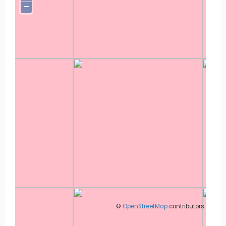
−
©
OpenStreetMap
contributors