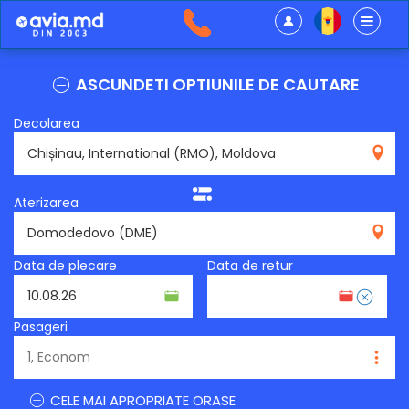
ASCUNDETI OPTIUNILE DE CAUTARE
Decolarea
RMO
Aterizarea
DME
Data de plecare
Data de retur
Pasageri
CELE MAI APROPRIATE ORASE