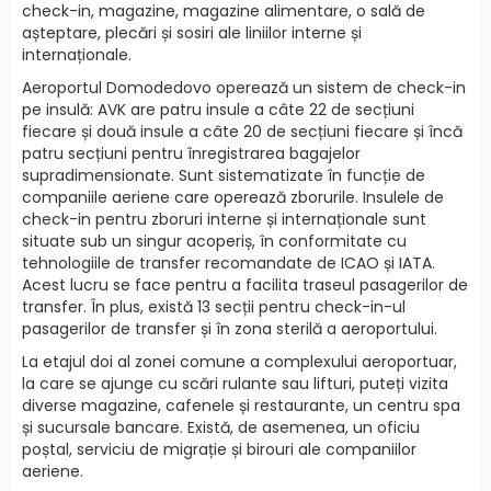
check-in, magazine, magazine alimentare, o sală de
așteptare, plecări și sosiri ale liniilor interne și
internaționale.
Aeroportul Domodedovo operează un sistem de check-in
pe insulă: AVK are patru insule a câte 22 de secțiuni
fiecare și două insule a câte 20 de secțiuni fiecare și încă
patru secțiuni pentru înregistrarea bagajelor
supradimensionate. Sunt sistematizate în funcție de
companiile aeriene care operează zborurile. Insulele de
check-in pentru zboruri interne și internaționale sunt
situate sub un singur acoperiș, în conformitate cu
tehnologiile de transfer recomandate de ICAO și IATA.
Acest lucru se face pentru a facilita traseul pasagerilor de
transfer. În plus, există 13 secții pentru check-in-ul
pasagerilor de transfer și în zona sterilă a aeroportului.
La etajul doi al zonei comune a complexului aeroportuar,
la care se ajunge cu scări rulante sau lifturi, puteți vizita
diverse magazine, cafenele și restaurante, un centru spa
și sucursale bancare. Există, de asemenea, un oficiu
poștal, serviciu de migrație și birouri ale companiilor
aeriene.