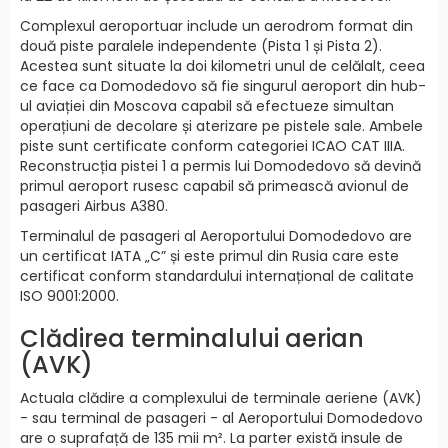
Complexul aeroportuar include un aerodrom format din
două piste paralele independente (Pista 1 și Pista 2).
Acestea sunt situate la doi kilometri unul de celălalt, ceea
ce face ca Domodedovo să fie singurul aeroport din hub-
ul aviației din Moscova capabil să efectueze simultan
operațiuni de decolare și aterizare pe pistele sale. Ambele
piste sunt certificate conform categoriei ICAO CAT IIIA.
Reconstrucția pistei 1 a permis lui Domodedovo să devină
primul aeroport rusesc capabil să primească avionul de
pasageri Airbus A380.
Terminalul de pasageri al Aeroportului Domodedovo are
un certificat IATA „C” și este primul din Rusia care este
certificat conform standardului internațional de calitate
ISO 9001:2000.
Clădirea terminalului aerian
(AVK)
Actuala clădire a complexului de terminale aeriene (AVK)
- sau terminal de pasageri - al Aeroportului Domodedovo
are o suprafață de 135 mii m². La parter există insule de