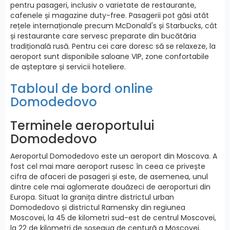
pentru pasageri, inclusiv o varietate de restaurante,
cafenele și magazine duty-free. Pasagerii pot găsi atât
rețele internaționale precum McDonald's și Starbucks, cât
și restaurante care servesc preparate din bucătăria
tradițională rusă. Pentru cei care doresc să se relaxeze, la
aeroport sunt disponibile saloane VIP, zone confortabile
de așteptare și servicii hoteliere.
Tabloul de bord online
Domodedovo
Terminele aeroportului
Domodedovo
Aeroportul Domodedovo este un aeroport din Moscova. A
fost cel mai mare aeroport rusesc în ceea ce privește
cifra de afaceri de pasageri și este, de asemenea, unul
dintre cele mai aglomerate douăzeci de aeroporturi din
Europa. Situat la granița dintre districtul urban
Domodedovo și districtul Ramensky din regiunea
Moscovei, la 45 de kilometri sud-est de centrul Moscovei,
la 22 de kilometri de șoseaua de centură a Moscovei.