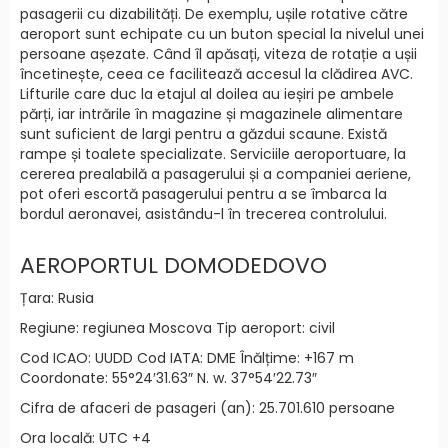
pasagerii cu dizabilități. De exemplu, ușile rotative către
aeroport sunt echipate cu un buton special la nivelul unei
persoane așezate. Când îl apăsați, viteza de rotație a ușii
încetinește, ceea ce facilitează accesul la clădirea AVC.
Lifturile care duc la etajul al doilea au ieșiri pe ambele
părți, iar intrările în magazine și magazinele alimentare
sunt suficient de largi pentru a găzdui scaune. Există
rampe și toalete specializate. Serviciile aeroportuare, la
cererea prealabilă a pasagerului și a companiei aeriene,
pot oferi escortă pasagerului pentru a se îmbarca la
bordul aeronavei, asistându-l în trecerea controlului.
AEROPORTUL DOMODEDOVO
Țara: Rusia
Regiune: regiunea Moscova Tip aeroport: civil
Cod ICAO: UUDD Cod IATA: DME Înălțime: +167 m
Coordonate: 55°24′31.63″ N. w. 37°54′22.73″
Cifra de afaceri de pasageri (an): 25.701.610 persoane
Ora locală: UTC +4