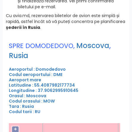
și finalizează rezervarea. Vei primi confirmarea
biletului pe e-mail.
Cu avia.md, rezervarea biletelor de avion este simplă și
rapidă, astfel încât să vă puteți concentra pe planificarea
șederii în Rusia
.
Moscova
,
SPRE DOMODEDOVO,
Rusia
Aeroportul : Domodedovo
Codul aeroportului : DME
Aeroport mare
Latitudine : 55.4087982177734
Longitudine : 37.9062995910645
Orasul : Moscova
Codul orasului : MOW
Tara : Rusia
Codul tarii : RU
+