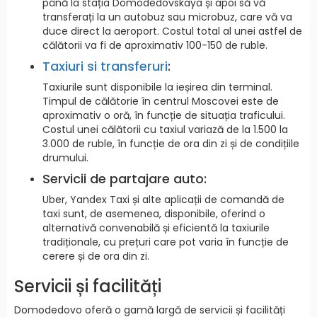
până la stația Domodedovskaya și apoi să vă
transferați la un autobuz sau microbuz, care vă va
duce direct la aeroport. Costul total al unei astfel de
călătorii va fi de aproximativ 100-150 de ruble.
Taxiuri si transferuri
:
Taxiurile sunt disponibile la ieșirea din terminal.
Timpul de călătorie în centrul Moscovei este de
aproximativ o oră, în funcție de situația traficului.
Costul unei călătorii cu taxiul variază de la 1.500 la
3.000 de ruble, în funcție de ora din zi și de condițiile
drumului.
Servicii de partajare auto:
Uber, Yandex Taxi și alte aplicații de comandă de
taxi sunt, de asemenea, disponibile, oferind o
alternativă convenabilă și eficientă la taxiurile
tradiționale, cu prețuri care pot varia în funcție de
cerere și de ora din zi.
Servicii și facilități
Domodedovo oferă o gamă largă de servicii și facilități