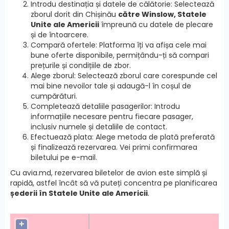
Introdu destinația și datele de călătorie: Selectează
zborul dorit din Chișinău
către Winslow, Statele
Unite ale Americii
împreună cu datele de plecare
și de întoarcere.
Compară ofertele: Platforma îți va afișa cele mai
bune oferte disponibile, permițându-ți să compari
prețurile și condițiile de zbor.
Alege zborul: Selectează zborul care corespunde cel
mai bine nevoilor tale și adaugă-l în coșul de
cumpărături.
Completează detaliile pasagerilor: Introdu
informațiile necesare pentru fiecare pasager,
inclusiv numele și detaliile de contact.
Efectuează plata: Alege metoda de plată preferată
și finalizează rezervarea. Vei primi confirmarea
biletului pe e-mail.
Cu avia.md, rezervarea biletelor de avion este simplă și
rapidă, astfel încât să vă puteți concentra pe planificarea
șederii în Statele Unite ale Americii
.
+