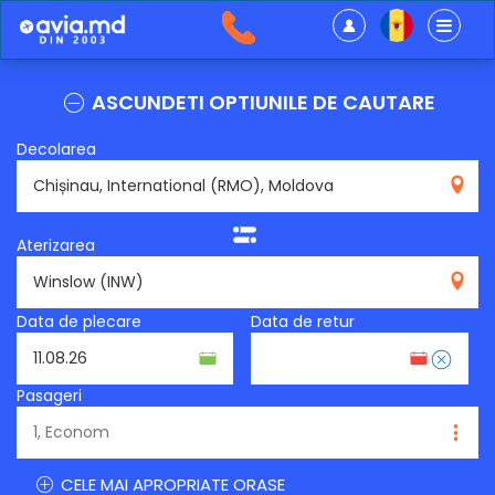
ASCUNDETI OPTIUNILE DE CAUTARE
Decolarea
RMO
Aterizarea
INW
Data de plecare
Data de retur
Pasageri
CELE MAI APROPRIATE ORASE