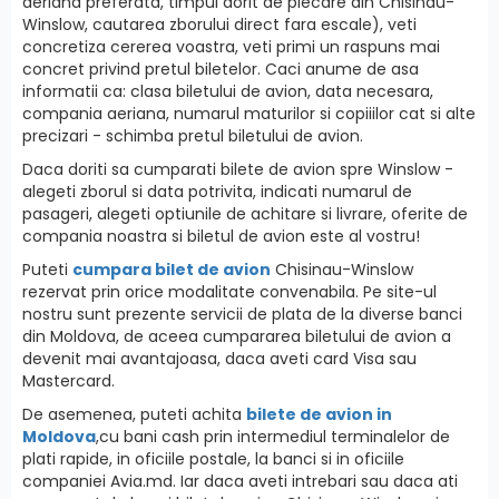
aeriana preferata, timpul dorit de plecare din Chisinau-
Winslow, cautarea zborului direct fara escale), veti
concretiza cererea voastra, veti primi un raspuns mai
concret privind pretul biletelor. Caci anume de asa
informatii ca: clasa biletului de avion, data necesara,
compania aeriana, numarul maturilor si copiiilor cat si alte
precizari - schimba pretul biletului de avion.
Daca doriti sa cumparati bilete de avion spre Winslow -
alegeti zborul si data potrivita, indicati numarul de
pasageri, alegeti optiunile de achitare si livrare, oferite de
compania noastra si biletul de avion este al vostru!
Puteti
cumpara bilet de avion
Chisinau-Winslow
rezervat prin orice modalitate convenabila. Pe site-ul
nostru sunt prezente servicii de plata de la diverse banci
din Moldova, de aceea cumpararea biletului de avion a
devenit mai avantajoasa, daca aveti card Visa sau
Mastercard.
De asemenea, puteti achita
bilete de avion in
Moldova
,cu bani cash prin intermediul terminalelor de
plati rapide, in oficiile postale, la banci si in oficiile
companiei Avia.md. Iar daca aveti intrebari sau daca ati