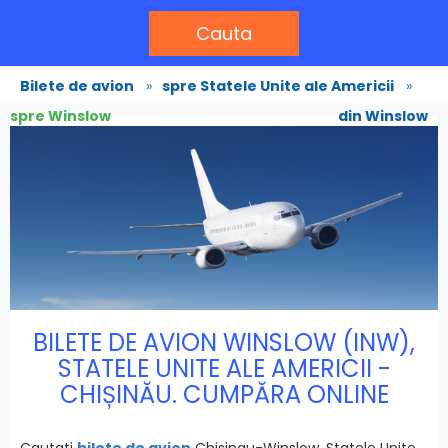
Cauta
Bilete de avion
»
spre Statele Unite ale Americii
»
spre Winslow
din Winslow
BILETE DE AVION WINSLOW (INW),
STATELE UNITE ALE AMERICII -
CHIȘINĂU. CUMPĂRA ONLINE
Cautati
bilete de avion
Chisinau-Winslow, Statele Unite