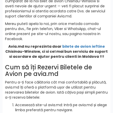
cumparat de la noi bilet de avion Chisinau-Winslow si
aveti nevoie de ajutor urgent — veti fi placut surprinsi de
profesionismul si atentia acordata catre Dvs. de serviciul
suport clientilor al companiei Avia.md.
Mereu puteti apela la noi, prin orice metoda comoda
pentru dvs., fie prin telefon, Viber si WhatsApp, chat-ul
online prezent pe site-ul nostru, sau pagina noastra in
Facebook.
Avia.md nu reprezinta doar
bilete de avion ieftine
Chisinau-Winslow, ci si cel mai bun serviciu de suport
si acordare de ajutor pentru clienti in Moldova !!!
Cum să îți Rezervi Biletele de
Avion pe avia.md
Pentru a-ți face călătoria cât mai confortabilă și plăcută,
avia.md îți oferă o platformă ușor de utilizat pentru
rezervarea biletelor de avion. Iată câțiva pași simpli pentru
a-ți rezerva biletele:
Accesează site-ul avia.md: Intră pe avia.md și alege
limba preferată pentru navigare.