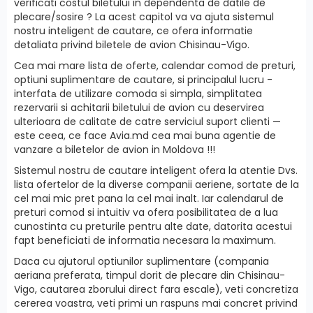
verificati costul biletului in dependenta de datile de
plecare/sosire ? La acest capitol va va ajuta sistemul
nostru inteligent de cautare, ce ofera informatie
detaliata privind biletele de avion Chisinau-Vigo.
Cea mai mare lista de oferte, calendar comod de preturi,
optiuni suplimentare de cautare, si principalul lucru -
interfatа de utilizare comoda si simpla, simplitatea
rezervarii si achitarii biletului de avion cu deservirea
ulterioara de calitate de catre serviciul suport clienti —
este ceea, ce face Avia.md cea mai buna agentie de
vanzare a biletelor de avion in Moldova !!!
Sistemul nostru de cautare inteligent ofera la atentie Dvs.
lista ofertelor de la diverse companii aeriene, sortate de la
cel mai mic pret pana la cel mai inalt. Iar calendarul de
preturi comod si intuitiv va ofera posibilitatea de a lua
cunostinta cu preturile pentru alte date, datorita acestui
fapt beneficiati de informatia necesara la maximum.
Daca cu ajutorul optiunilor suplimentare (compania
aeriana preferata, timpul dorit de plecare din Chisinau-
Vigo, cautarea zborului direct fara escale), veti concretiza
cererea voastra, veti primi un raspuns mai concret privind