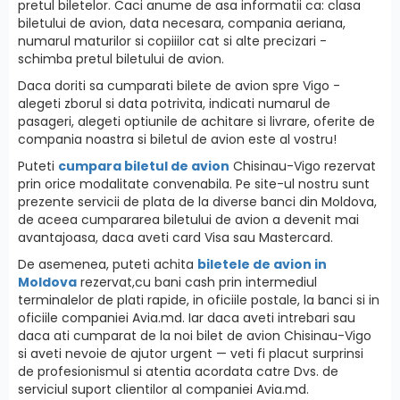
pretul biletelor. Caci anume de asa informatii ca: clasa
biletului de avion, data necesara, compania aeriana,
numarul maturilor si copiiilor cat si alte precizari -
schimba pretul biletului de avion.
Daca doriti sa cumparati bilete de avion spre Vigo -
alegeti zborul si data potrivita, indicati numarul de
pasageri, alegeti optiunile de achitare si livrare, oferite de
compania noastra si biletul de avion este al vostru!
Puteti
cumpara biletul de avion
Chisinau-Vigo rezervat
prin orice modalitate convenabila. Pe site-ul nostru sunt
prezente servicii de plata de la diverse banci din Moldova,
de aceea cumpararea biletului de avion a devenit mai
avantajoasa, daca aveti card Visa sau Mastercard.
De asemenea, puteti achita
biletele de avion in
Moldova
rezervat,cu bani cash prin intermediul
terminalelor de plati rapide, in oficiile postale, la banci si in
oficiile companiei Avia.md. Iar daca aveti intrebari sau
daca ati cumparat de la noi bilet de avion Chisinau-Vigo
si aveti nevoie de ajutor urgent — veti fi placut surprinsi
de profesionismul si atentia acordata catre Dvs. de
serviciul suport clientilor al companiei Avia.md.