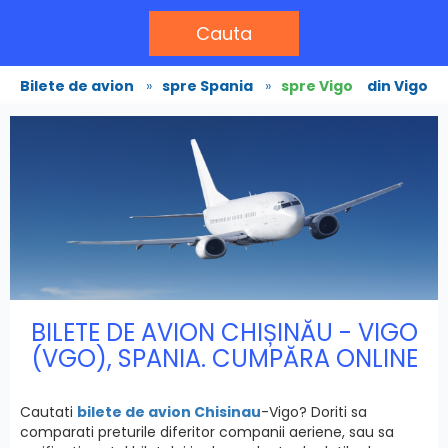
Cauta
Bilete de avion
»
spre Spania
»
spre Vigo
din Vigo
BILETE DE AVION CHIȘINĂU - VIGO
(VGO), SPANIA. CUMPĂRA ONLINE
Cautati
bilete de avion Chisinau
-Vigo? Doriti sa
comparati preturile diferitor companii aeriene, sau sa