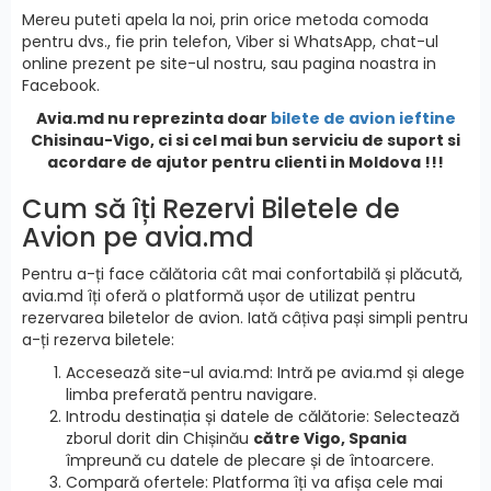
Mereu puteti apela la noi, prin orice metoda comoda
pentru dvs., fie prin telefon, Viber si WhatsApp, chat-ul
online prezent pe site-ul nostru, sau pagina noastra in
Facebook.
Avia.md nu reprezinta doar
bilete de avion ieftine
Chisinau-Vigo, ci si cel mai bun serviciu de suport si
acordare de ajutor pentru clienti in Moldova !!!
Cum să îți Rezervi Biletele de
Avion pe avia.md
Pentru a-ți face călătoria cât mai confortabilă și plăcută,
avia.md îți oferă o platformă ușor de utilizat pentru
rezervarea biletelor de avion. Iată câțiva pași simpli pentru
a-ți rezerva biletele:
Accesează site-ul avia.md: Intră pe avia.md și alege
limba preferată pentru navigare.
Introdu destinația și datele de călătorie: Selectează
zborul dorit din Chișinău
către Vigo, Spania
împreună cu datele de plecare și de întoarcere.
Compară ofertele: Platforma îți va afișa cele mai