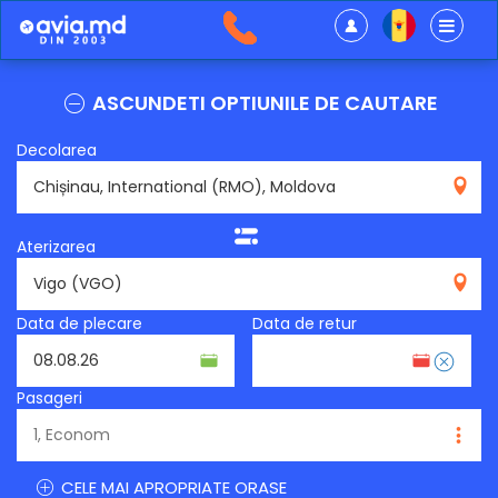
ASCUNDETI OPTIUNILE DE CAUTARE
Decolarea
RMO
Aterizarea
VGO
Data de plecare
Data de retur
Pasageri
CELE MAI APROPRIATE ORASE