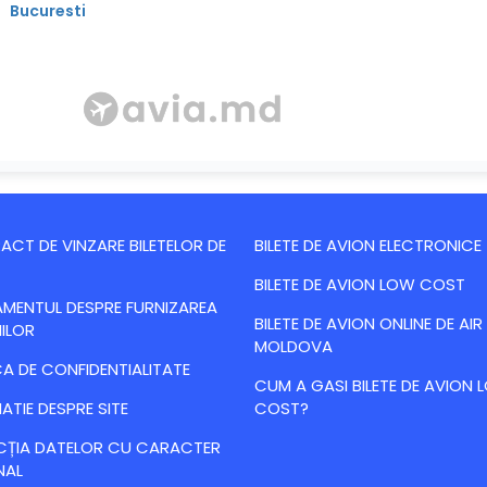
Bucuresti
CT DE VINZARE BILETELOR DE
BILETE DE AVION ELECTRONICE
BILETE DE AVION LOW COST
MENTUL DESPRE FURNIZAREA
BILETE DE AVION ONLINE DE AIR
IILOR
MOLDOVA
CA DE CONFIDENTIALITATE
CUM A GASI BILETE DE AVION
ATIE DESPRE SITE
COST?
CȚIA DATELOR CU CARACTER
NAL