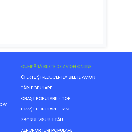
CUMPĂRĂ BILETE DE AVION ONLINE
ОFERTE ȘI REDUCERI LA BILETE AVION
ȚĂRI POPULARE
ORAȘE POPULARE - TOP
 LOW
ORAȘE POPULARE - IASI
ZBORUL VISULUI TĂU
AEROPORTURI POPULARE