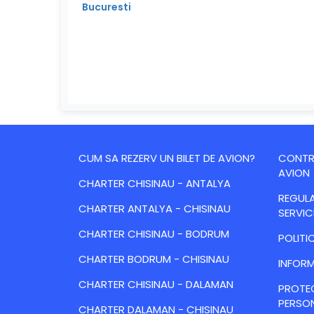
Bucuresti
CUM SA REZERV UN BILET DE AVION?
CONTRA
AVION
CHARTER CHISINAU - ANTALYA
REGULA
CHARTER ANTALYA - CHISINAU
SERVIC
CHARTER CHISINAU - BODRUM
POLITI
CHARTER BODRUM - CHISINAU
INFORM
CHARTER CHISINAU - DALAMAN
PROTE
PERSO
CHARTER DALAMAN - CHISINAU