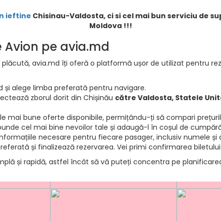
n ieftine
Chisinau-Valdosta, ci si cel mai bun serviciu de su
Moldova !!!
de Avion pe avia.md
 plăcută, avia.md îți oferă o platformă ușor de utilizat pentru rez
d și alege limba preferată pentru navigare.
electează zborul dorit din Chișinău
către Valdosta, Statele Unit
e mai bune oferte disponibile, permițându-ți să compari prețurile 
punde cel mai bine nevoilor tale și adaugă-l în coșul de cumpără
informațiile necesare pentru fiecare pasager, inclusiv numele și d
ferată și finalizează rezervarea. Vei primi confirmarea biletului
mplă și rapidă, astfel încât să vă puteți concentra pe planificar