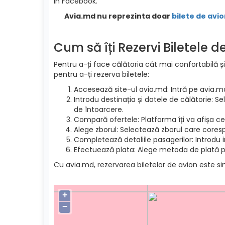
in Facebook.
Avia.md nu reprezinta doar
bilete de avio
Cum să îți Rezervi Biletele 
Pentru a-ți face călătoria cât mai confortabilă și
pentru a-ți rezerva biletele:
Accesează site-ul avia.md: Intră pe avia.m
Introdu destinația și datele de călătorie: S
de întoarcere.
Compară ofertele: Platforma îți va afișa cel
Alege zborul: Selectează zborul care cores
Completează detaliile pasagerilor: Introdu 
Efectuează plata: Alege metoda de plată pre
Cu avia.md, rezervarea biletelor de avion este si
+
−