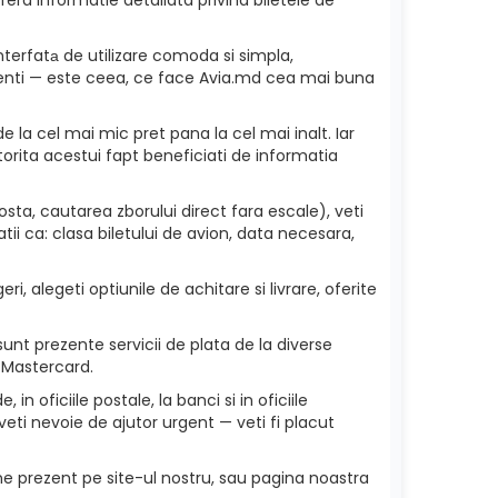
nterfatа de utilizare comoda si simpla,
 clienti — este ceea, ce face Avia.md cea mai buna
e la cel mai mic pret pana la cel mai inalt. Iar
torita acestui fapt beneficiati de informatia
ta, cautarea zborului direct fara escale), veti
ii ca: clasa biletului de avion, data necesara,
i, alegeti optiunile de achitare si livrare, oferite
unt prezente servicii de plata de la diverse
 Mastercard.
in oficiile postale, la banci si in oficiile
eti nevoie de ajutor urgent — veti fi placut
ne prezent pe site-ul nostru, sau pagina noastra