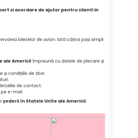
port si acordare de ajutor pentru clienti in
ervarea biletelor de avion. Iată câțiva pași simpli
e ale Americii
împreună cu datele de plecare și
și condițiile de zbor.
turi.
etaliile de contact.
 pe e-mail.
ea
șederii în Statele Unite ale Americii
.