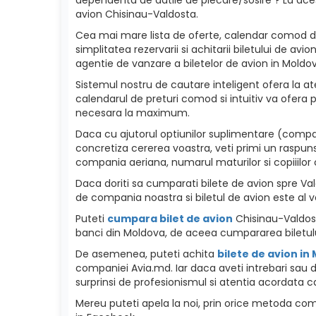
avion Chisinau-Valdosta.
Cea mai mare lista de oferte, calendar comod de p
simplitatea rezervarii si achitarii biletului de a
agentie de vanzare a biletelor de avion in Moldova
Sistemul nostru de cautare inteligent ofera la ate
calendarul de preturi comod si intuitiv va ofera p
necesara la maximum.
Daca cu ajutorul optiunilor suplimentare (compan
concretiza cererea voastra, veti primi un raspuns
compania aeriana, numarul maturilor si copiiilor c
Daca doriti sa cumparati bilete de avion spre Valdo
de compania noastra si biletul de avion este al v
Puteti
cumpara bilet de avion
Chisinau-Valdosta
banci din Moldova, de aceea cumpararea biletulu
De asemenea, puteti achita
bilete de avion in
companiei Avia.md. Iar daca aveti intrebari sau d
surprinsi de profesionismul si atentia acordata ca
Mereu puteti apela la noi, prin orice metoda como