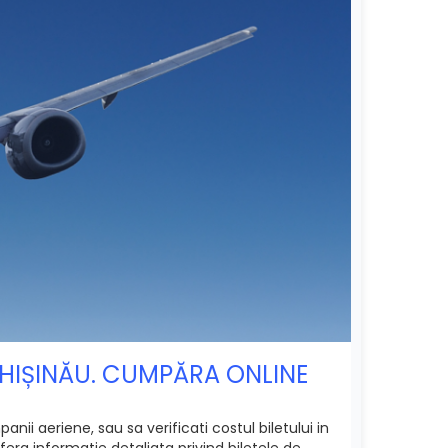
 CHIȘINĂU. CUMPĂRA ONLINE
nii aeriene, sau sa verificati costul biletului in
era informatie detaliata privind biletele de