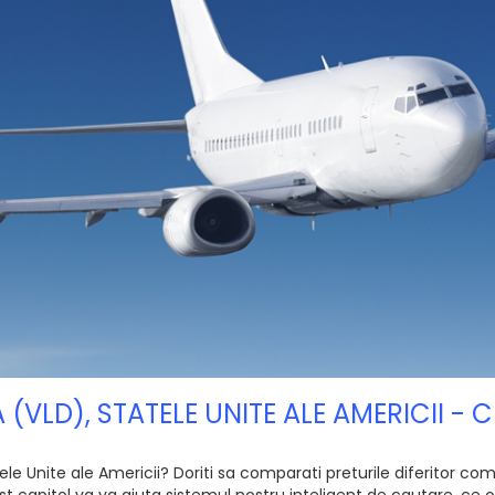
 (VLD), STATELE UNITE ALE AMERICII -
e Unite ale Americii? Doriti sa comparati preturile diferitor compa
 capitol va va ajuta sistemul nostru inteligent de cautare, ce of