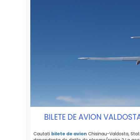
BILETE DE AVION VALDOSTA
Cautati
bilete de avion
Chisinau-Valdosta, Statel
dependenta de datile de plecare/sosire ? La acest