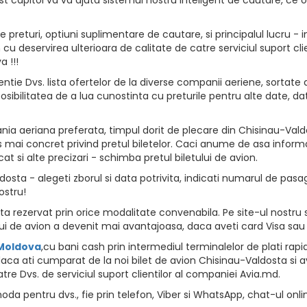
returi, optiuni suplimentare de cautare, si principalul lucru - i
vion cu deservirea ulterioara de calitate de catre serviciul suport
 !!!
ntie Dvs. lista ofertelor de la diverse companii aeriene, sortate d
osibilitatea de a lua cunostinta cu preturile pentru alte date, da
ia aeriana preferata, timpul dorit de plecare din Chisinau-Valdos
 mai concret privind pretul biletelor. Caci anume de asa informat
at si alte precizari - schimba pretul biletului de avion.
sta - alegeti zborul si data potrivita, indicati numarul de pasager
ostru!
 rezervat prin orice modalitate convenabila. Pe site-ul nostru s
i de avion a devenit mai avantajoasa, daca aveti card Visa sau
 Moldova
,cu bani cash prin intermediul terminalelor de plati rapide, 
aca ati cumparat de la noi bilet de avion Chisinau-Valdosta si av
tre Dvs. de serviciul suport clientilor al companiei Avia.md.
da pentru dvs., fie prin telefon, Viber si WhatsApp, chat-ul onli