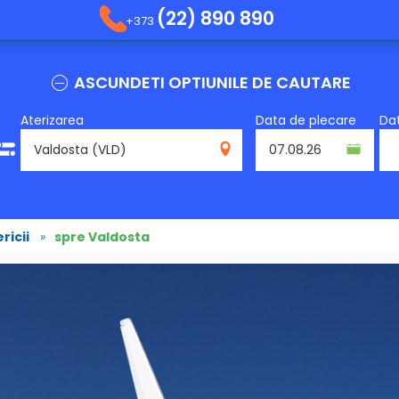
(22) 890 890
+373
ASCUNDETI OPTIUNILE DE CAUTARE
Aterizarea
Data de plecare
Dat
VLD
ricii
»
spre Valdosta