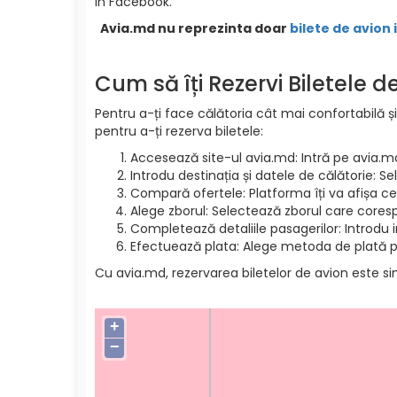
in Facebook.
Avia.md nu reprezinta doar
bilete de avion 
Cum să îți Rezervi Biletele 
Pentru a-ți face călătoria cât mai confortabilă și
pentru a-ți rezerva biletele:
Accesează site-ul avia.md: Intră pe avia.m
Introdu destinația și datele de călătorie: S
Compară ofertele: Platforma îți va afișa cel
Alege zborul: Selectează zborul care cores
Completează detaliile pasagerilor: Introdu 
Efectuează plata: Alege metoda de plată pre
Cu avia.md, rezervarea biletelor de avion este si
+
−