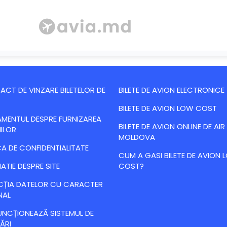
CT DE VINZARE BILETELOR DE
BILETE DE AVION ELECTRONICE
BILETE DE AVION LOW COST
MENTUL DESPRE FURNIZAREA
BILETE DE AVION ONLINE DE AIR
IILOR
MOLDOVA
CA DE CONFIDENTIALITATE
CUM A GASI BILETE DE AVION
ATIE DESPRE SITE
COST?
CȚIA DATELOR CU CARACTER
NAL
NCȚIONEAZĂ SISTEMUL DE
ĂRI