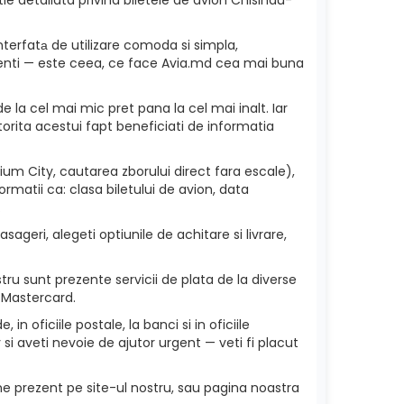
nterfatа de utilizare comoda si simpla,
 clienti — este ceea, ce face Avia.md cea mai buna
e la cel mai mic pret pana la cel mai inalt. Iar
torita acestui fapt beneficiati de informatia
um City, cautarea zborului direct fara escale),
rmatii ca: clasa biletului de avion, data
.
ageri, alegeti optiunile de achitare si livrare,
ru sunt prezente servicii de plata de la diverse
 Mastercard.
in oficiile postale, la banci si in oficiile
i aveti nevoie de ajutor urgent — veti fi placut
ne prezent pe site-ul nostru, sau pagina noastra