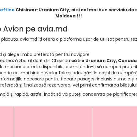
ieftine
Chisinau-Uranium City, ci si cel mai bun serviciu de 
Moldova !!!
de Avion pe avia.md
 plăcută, avia.md îți oferă o platformă ușor de utilizat pentru rez
d și alege limba preferată pentru navigare.
electează zborul dorit din Chișinău
către Uranium City, Canada
e mai bune oferte disponibile, permițându-ți să compari prețurile 
punde cel mai bine nevoilor tale și adaugă-l în coșul de cumpără
informațiile necesare pentru fiecare pasager, inclusiv numele și d
ferată și finalizează rezervarea. Vei primi confirmarea biletului
mplă și rapidă, astfel încât să vă puteți concentra pe planificar