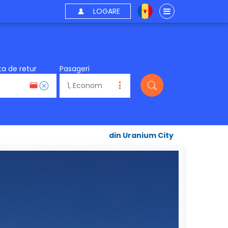
LOGARE
a de retur
Pasageri
din Uranium City