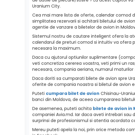
Uranium City.
Cea mai mare lista de oferte, calendar comod de p
simplitatea rezervarii si achitarii biletului de a
agentie de vanzare a biletelor de avion in Moldova
Sistemul nostru de cautare inteligent ofera la ate
calendarul de preturi comod si intuitiv va ofera p
necesara la maximum.
Daca cu ajutorul optiunilor suplimentare (compan
veti concretiza cererea voastra, veti primi un ra
necesara, compania aeriana, numarul maturilor si c
Daca doriti sa cumparati bilete de avion spre Urani
oferite de compania noastra si biletul de avion e
Puteti
cumpara bilet de avion
Chisinau-Uranium 
banci din Moldova, de aceea cumpararea biletulu
De asemenea, puteti achita
bilete de avion in
companiei Avia.md. Iar daca aveti intrebari sau d
surprinsi de profesionismul si atentia acordata ca
Mereu puteti apela la noi, prin orice metoda como