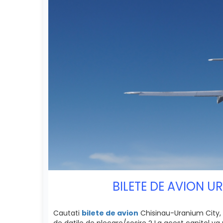
BILETE DE AVION U
Cautati
bilete de avion
Chisinau-Uranium City, C
de datile de plecare/sosire ? La acest capitol va