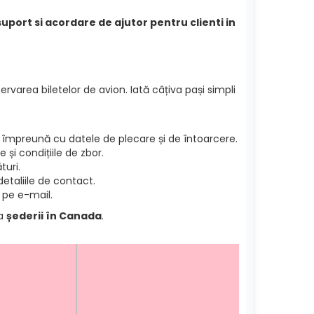
suport si acordare de ajutor pentru clienti in
ervarea biletelor de avion. Iată câțiva pași simpli
împreună cu datele de plecare și de întoarcere.
și condițiile de zbor.
turi.
etaliile de contact.
 pe e-mail.
ea
șederii în Canada
.