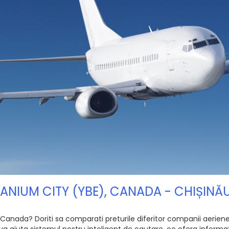
RANIUM CITY (YBE), CANADA - CHIȘIN
anada? Doriti sa comparati preturile diferitor companii aeriene, 
 va ajuta sistemul nostru inteligent de cautare, ce ofera informat