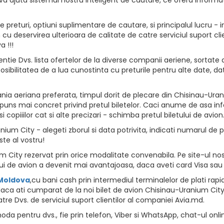
returi, optiuni suplimentare de cautare, si principalul lucru - i
vion cu deservirea ulterioara de calitate de catre serviciul suport
 !!!
ntie Dvs. lista ofertelor de la diverse companii aeriene, sortate d
osibilitatea de a lua cunostinta cu preturile pentru alte date, da
ia aeriana preferata, timpul dorit de plecare din Chisinau-Urani
spuns mai concret privind pretul biletelor. Caci anume de asa info
opiiilor cat si alte precizari - schimba pretul biletului de avion
um City - alegeti zborul si data potrivita, indicati numarul de pas
ste al vostru!
City rezervat prin orice modalitate convenabila. Pe site-ul nost
i de avion a devenit mai avantajoasa, daca aveti card Visa sau
 Moldova
,cu bani cash prin intermediul terminalelor de plati rapide, 
aca ati cumparat de la noi bilet de avion Chisinau-Uranium City s
tre Dvs. de serviciul suport clientilor al companiei Avia.md.
da pentru dvs., fie prin telefon, Viber si WhatsApp, chat-ul onli