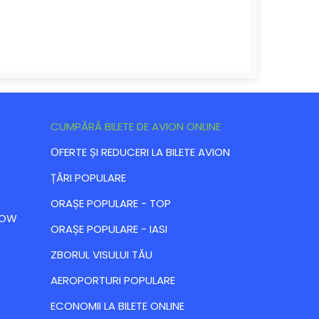
CUMPĂRĂ BILETE DE AVION ONLINE
ОFERTE ȘI REDUCERI LA BILETE AVION
ȚĂRI POPULARE
ORAȘE POPULARE - TOP
 LOW
ORAȘE POPULARE - IASI
ZBORUL VISULUI TĂU
AEROPORTURI POPULARE
ECONOMII LA BILETE ONLINE