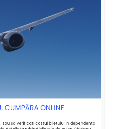
ĂU. CUMPĂRA ONLINE
sau sa verificati costul biletului in dependenta
ie detaliata privind biletele de avion Chisinau-