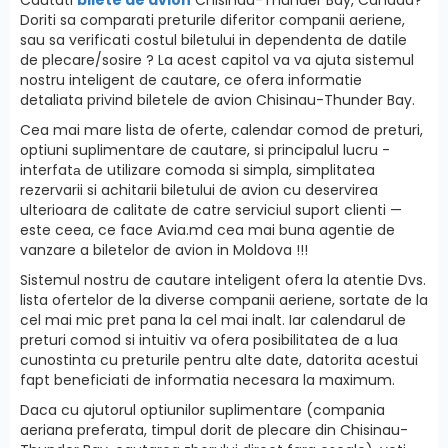
Doriti sa comparati preturile diferitor companii aeriene,
sau sa verificati costul biletului in dependenta de datile
de plecare/sosire ? La acest capitol va va ajuta sistemul
nostru inteligent de cautare, ce ofera informatie
detaliata privind biletele de avion Chisinau-Thunder Bay.
Cea mai mare lista de oferte, calendar comod de preturi,
optiuni suplimentare de cautare, si principalul lucru -
interfatа de utilizare comoda si simpla, simplitatea
rezervarii si achitarii biletului de avion cu deservirea
ulterioara de calitate de catre serviciul suport clienti —
este ceea, ce face Avia.md cea mai buna agentie de
vanzare a biletelor de avion in Moldova !!!
Sistemul nostru de cautare inteligent ofera la atentie Dvs.
lista ofertelor de la diverse companii aeriene, sortate de la
cel mai mic pret pana la cel mai inalt. Iar calendarul de
preturi comod si intuitiv va ofera posibilitatea de a lua
cunostinta cu preturile pentru alte date, datorita acestui
fapt beneficiati de informatia necesara la maximum.
Daca cu ajutorul optiunilor suplimentare (compania
aeriana preferata, timpul dorit de plecare din Chisinau-