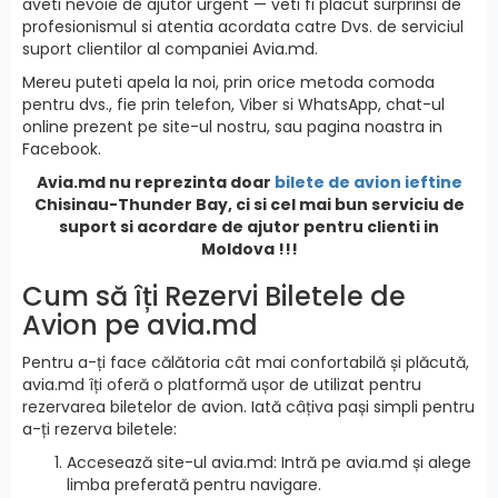
aveti nevoie de ajutor urgent — veti fi placut surprinsi de
profesionismul si atentia acordata catre Dvs. de serviciul
suport clientilor al companiei Avia.md.
Mereu puteti apela la noi, prin orice metoda comoda
pentru dvs., fie prin telefon, Viber si WhatsApp, chat-ul
online prezent pe site-ul nostru, sau pagina noastra in
Facebook.
Avia.md nu reprezinta doar
bilete de avion ieftine
Chisinau-Thunder Bay, ci si cel mai bun serviciu de
suport si acordare de ajutor pentru clienti in
Moldova !!!
Cum să îți Rezervi Biletele de
Avion pe avia.md
Pentru a-ți face călătoria cât mai confortabilă și plăcută,
avia.md îți oferă o platformă ușor de utilizat pentru
rezervarea biletelor de avion. Iată câțiva pași simpli pentru
a-ți rezerva biletele:
Accesează site-ul avia.md: Intră pe avia.md și alege
limba preferată pentru navigare.