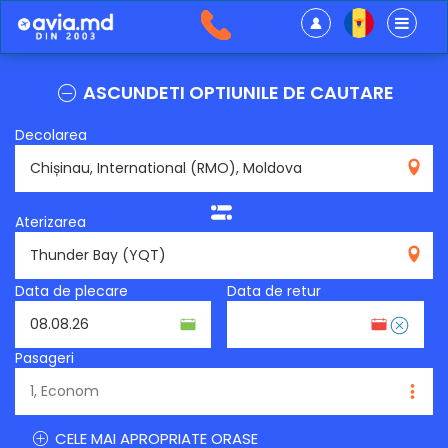
ASCUNDETI OPTIUNILE DE CAUTARE
Decolarea
RMO
Aterizarea
YQT
Data de plecare
Data de retur
Pasageri
CELE MAI APROPRIATE ORASE