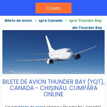
Cauta
Bilete de avion
»
spre Canada
»
spre Thunder Bay
din Thunder Bay
BILETE DE AVION THUNDER BAY (YQT),
CANADA - CHIȘINĂU. CUMPĂRA
ONLINE
Cautati
bilete de avion
Chisinau-Thunder Bay, Canada?