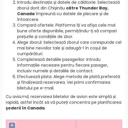
Introdu destinația și datele de călătorie: Selectează
zborul dorit din Chișinău
către Thunder Bay,
Canada
împreună cu datele de plecare și de
întoarcere.
Compară ofertele: Platforma îți va afișa cele mai
bune oferte disponibile, permițându-ți să compari
prețurile și condițiile de zbor.
Alege zborul: Selectează zborul care corespunde cel
mai bine nevoilor tale și adaugă-l în coșul de
cumpărături.
Completează detaliile pasagerilor: Introdu
informațiile necesare pentru fiecare pasager,
inclusiv numele și detaliile de contact.
Efectuează plata: Alege metoda de plată preferată
și finalizează rezervarea. Vei primi confirmarea
biletului pe e-mail.
Cu avia.md, rezervarea biletelor de avion este simplă și
rapidă, astfel încât să vă puteți concentra pe planificarea
șederii în Canada
.
+