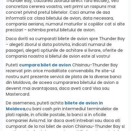
Thunder Bay, cautarea zborului direct fara escale), veti
concretiza cererea voastra, veti primi un raspuns mai
concret privind pretul biletelor. Caci anume de asa
informatii ca: clasa biletului de avion, data necesara,
compania aeriana, numarul maturilor si copiiilor cat si alte
precizari - schimba pretul biletului de avion.
Daca doriti sa cumparati bilete de avion spre Thunder Bay
- alegeti zborul si data potrivita, indicati numarul de
pasageri, alegeti optiunile de achitare si livrare, oferite de
compania noastra si biletul de avion este al vostru!
Puteti
cumpara bilet de avion
Chisinau-Thunder Bay
rezervat prin orice modalitate convenabila. Pe site-ul
nostru sunt prezente servicii de plata de la diverse banci
din Moldova, de aceea cumpararea biletului de avion a
devenit mai avantajoasa, daca aveti card Visa sau
Mastercard.
De asemenea, puteti achita
bilete de avion in
Moldova
,cu bani cash prin intermediul terminalelor de
plati rapide, in oficiile postale, la banci si in oficiile
companiei Avia.md. Iar daca aveti intrebari sau daca ati
cumparat de la noi bilet de avion Chisinau-Thunder Bay si