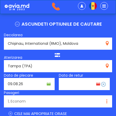
ASCUNDETI OPTIUNILE DE CAUTARE
Decolarea
RMO
Aterizarea
TPA
Data de plecare
Data de retur
Pasageri
CELE MAI APROPRIATE ORASE