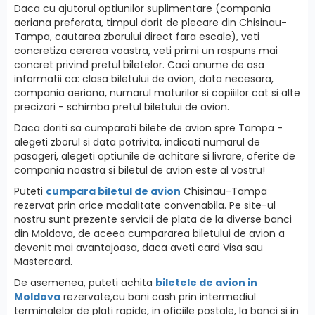
Daca cu ajutorul optiunilor suplimentare (compania
aeriana preferata, timpul dorit de plecare din Chisinau-
Tampa, cautarea zborului direct fara escale), veti
concretiza cererea voastra, veti primi un raspuns mai
concret privind pretul biletelor. Caci anume de asa
informatii ca: clasa biletului de avion, data necesara,
compania aeriana, numarul maturilor si copiiilor cat si alte
precizari - schimba pretul biletului de avion.
Daca doriti sa cumparati bilete de avion spre Tampa -
alegeti zborul si data potrivita, indicati numarul de
pasageri, alegeti optiunile de achitare si livrare, oferite de
compania noastra si biletul de avion este al vostru!
Puteti
cumpara biletul de avion
Chisinau-Tampa
rezervat prin orice modalitate convenabila. Pe site-ul
nostru sunt prezente servicii de plata de la diverse banci
din Moldova, de aceea cumpararea biletului de avion a
devenit mai avantajoasa, daca aveti card Visa sau
Mastercard.
De asemenea, puteti achita
biletele de avion in
Moldova
rezervate,cu bani cash prin intermediul
terminalelor de plati rapide, in oficiile postale, la banci si in