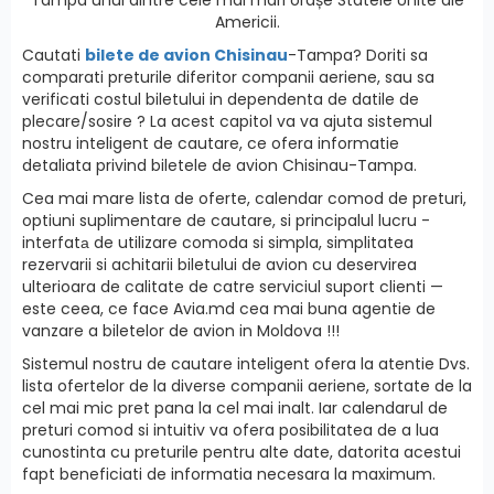
Americii.
Cautati
bilete de avion Chisinau
-Tampa? Doriti sa
comparati preturile diferitor companii aeriene, sau sa
verificati costul biletului in dependenta de datile de
plecare/sosire ? La acest capitol va va ajuta sistemul
nostru inteligent de cautare, ce ofera informatie
detaliata privind biletele de avion Chisinau-Tampa.
Cea mai mare lista de oferte, calendar comod de preturi,
optiuni suplimentare de cautare, si principalul lucru -
interfatа de utilizare comoda si simpla, simplitatea
rezervarii si achitarii biletului de avion cu deservirea
ulterioara de calitate de catre serviciul suport clienti —
este ceea, ce face Avia.md cea mai buna agentie de
vanzare a biletelor de avion in Moldova !!!
Sistemul nostru de cautare inteligent ofera la atentie Dvs.
lista ofertelor de la diverse companii aeriene, sortate de la
cel mai mic pret pana la cel mai inalt. Iar calendarul de
preturi comod si intuitiv va ofera posibilitatea de a lua
cunostinta cu preturile pentru alte date, datorita acestui
fapt beneficiati de informatia necesara la maximum.