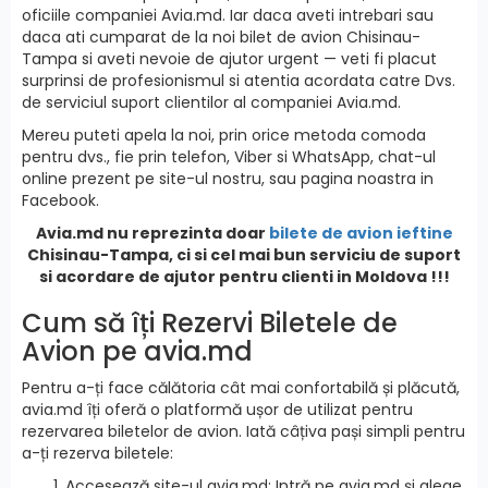
oficiile companiei Avia.md. Iar daca aveti intrebari sau
daca ati cumparat de la noi bilet de avion Chisinau-
Tampa si aveti nevoie de ajutor urgent — veti fi placut
surprinsi de profesionismul si atentia acordata catre Dvs.
de serviciul suport clientilor al companiei Avia.md.
Mereu puteti apela la noi, prin orice metoda comoda
pentru dvs., fie prin telefon, Viber si WhatsApp, chat-ul
online prezent pe site-ul nostru, sau pagina noastra in
Facebook.
Avia.md nu reprezinta doar
bilete de avion ieftine
Chisinau-Tampa, ci si cel mai bun serviciu de suport
si acordare de ajutor pentru clienti in Moldova !!!
Cum să îți Rezervi Biletele de
Avion pe avia.md
Pentru a-ți face călătoria cât mai confortabilă și plăcută,
avia.md îți oferă o platformă ușor de utilizat pentru
rezervarea biletelor de avion. Iată câțiva pași simpli pentru
a-ți rezerva biletele:
Accesează site-ul avia.md: Intră pe avia.md și alege