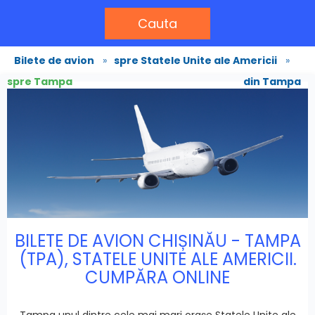
Cauta
Bilete de avion
»
spre Statele Unite ale Americii
»
spre Tampa
din Tampa
BILETE DE AVION CHIȘINĂU - TAMPA
(TPA), STATELE UNITE ALE AMERICII.
CUMPĂRA ONLINE
Tampa unul dintre cele mai mari orașe Statele Unite ale