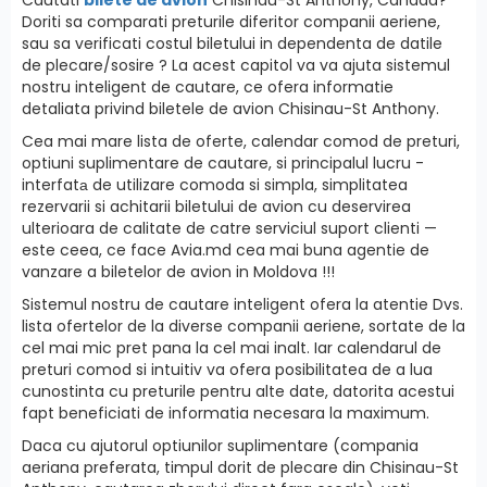
Doriti sa comparati preturile diferitor companii aeriene,
sau sa verificati costul biletului in dependenta de datile
de plecare/sosire ? La acest capitol va va ajuta sistemul
nostru inteligent de cautare, ce ofera informatie
detaliata privind biletele de avion Chisinau-St Anthony.
Cea mai mare lista de oferte, calendar comod de preturi,
optiuni suplimentare de cautare, si principalul lucru -
interfatа de utilizare comoda si simpla, simplitatea
rezervarii si achitarii biletului de avion cu deservirea
ulterioara de calitate de catre serviciul suport clienti —
este ceea, ce face Avia.md cea mai buna agentie de
vanzare a biletelor de avion in Moldova !!!
Sistemul nostru de cautare inteligent ofera la atentie Dvs.
lista ofertelor de la diverse companii aeriene, sortate de la
cel mai mic pret pana la cel mai inalt. Iar calendarul de
preturi comod si intuitiv va ofera posibilitatea de a lua
cunostinta cu preturile pentru alte date, datorita acestui
fapt beneficiati de informatia necesara la maximum.
Daca cu ajutorul optiunilor suplimentare (compania
aeriana preferata, timpul dorit de plecare din Chisinau-St