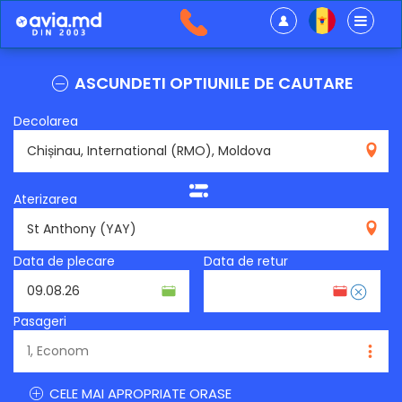
ASCUNDETI OPTIUNILE DE CAUTARE
Decolarea
RMO
Aterizarea
YAY
Data de plecare
Data de retur
Pasageri
CELE MAI APROPRIATE ORASE