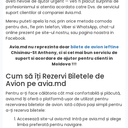
aveti nevoie de ajutor urgent — veti fi placut surprinsi de
profesionismul si atentia acordata catre Dvs. de serviciul
suport clientilor al companiei Avia.md.
Mereu puteti apela la noi, prin orice metoda comoda
pentru dvs., fie prin telefon, Viber si WhatsApp, chat-ul
online prezent pe site-ul nostru, sau pagina noastra in
Facebook.
Avia.md nu reprezinta doar
bilete de avion ieftine
Chisinau-St Anthony, ci si cel mai bun serviciu de
suport si acordare de ajutor pentru clienti in
Moldova !!!
Cum să îți Rezervi Biletele de
Avion pe avia.md
Pentru a-ți face călătoria cât mai confortabilă și plăcută,
avia.md îți oferă o platformă ușor de utilizat pentru
rezervarea biletelor de avion. Iată câțiva pași simpli pentru
a-ți rezerva biletele:
Accesează site-ul avia.md: Intră pe avia.md și alege
limba preferată pentru navigare.