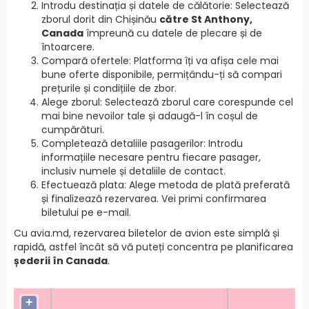
Introdu destinația și datele de călătorie: Selectează
zborul dorit din Chișinău
către St Anthony,
Canada
împreună cu datele de plecare și de
întoarcere.
Compară ofertele: Platforma îți va afișa cele mai
bune oferte disponibile, permițându-ți să compari
prețurile și condițiile de zbor.
Alege zborul: Selectează zborul care corespunde cel
mai bine nevoilor tale și adaugă-l în coșul de
cumpărături.
Completează detaliile pasagerilor: Introdu
informațiile necesare pentru fiecare pasager,
inclusiv numele și detaliile de contact.
Efectuează plata: Alege metoda de plată preferată
și finalizează rezervarea. Vei primi confirmarea
biletului pe e-mail.
Cu avia.md, rezervarea biletelor de avion este simplă și
rapidă, astfel încât să vă puteți concentra pe planificarea
șederii în Canada
.
+