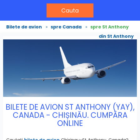
Cauta
Bilete de avion
»
spre Canada
»
spre St Anthony
din St Anthony
BILETE DE AVION ST ANTHONY (YAY),
CANADA - CHIȘINĂU. CUMPĂRA
ONLINE
Cautati
bilete de avion
Chisinau-St Anthony, Canada?