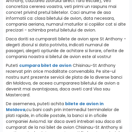
Anthony, cautarea zborului direct fara escale), veti
concretiza cererea voastra, veti primi un raspuns mai
concret privind pretul biletelor. Caci anume de asa
informatii ca: clasa biletului de avion, data necesara,
compania aeriana, numarul maturilor si copiiilor cat si alte
precizari - schimba pretul biletului de avion.
Daca doriti sa cumparati bilete de avion spre St Anthony -
alegeti zborul si data potrivita, indicati numarul de
pasageri, alegeti optiunile de achitare si livrare, oferite de
compania noastra si biletul de avion este al vostru!
Puteti
cumpara bilet de avion
Chisinau-St Anthony
rezervat prin orice modalitate convenabila. Pe site-ul
nostru sunt prezente servicii de plata de la diverse banci
din Moldova, de aceea cumpararea biletului de avion a
devenit mai avantajoasa, daca aveti card Visa sau
Mastercard.
De asemenea, puteti achita
bilete de avion in
Moldova
,cu bani cash prin intermediul terminalelor de
plati rapide, in oficiile postale, la banci si in oficiile
companiei Avia.md. Iar daca aveti intrebari sau daca ati
cumparat de la noi bilet de avion Chisinau-St Anthony si