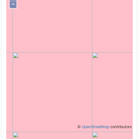
−
©
OpenStreetMap
contributors