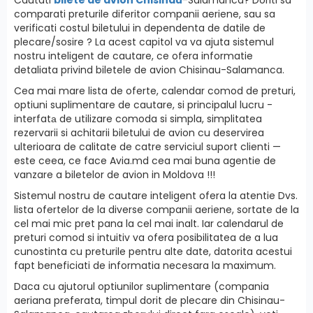
comparati preturile diferitor companii aeriene, sau sa
verificati costul biletului in dependenta de datile de
plecare/sosire ? La acest capitol va va ajuta sistemul
nostru inteligent de cautare, ce ofera informatie
detaliata privind biletele de avion Chisinau-Salamanca.
Cea mai mare lista de oferte, calendar comod de preturi,
optiuni suplimentare de cautare, si principalul lucru -
interfatа de utilizare comoda si simpla, simplitatea
rezervarii si achitarii biletului de avion cu deservirea
ulterioara de calitate de catre serviciul suport clienti —
este ceea, ce face Avia.md cea mai buna agentie de
vanzare a biletelor de avion in Moldova !!!
Sistemul nostru de cautare inteligent ofera la atentie Dvs.
lista ofertelor de la diverse companii aeriene, sortate de la
cel mai mic pret pana la cel mai inalt. Iar calendarul de
preturi comod si intuitiv va ofera posibilitatea de a lua
cunostinta cu preturile pentru alte date, datorita acestui
fapt beneficiati de informatia necesara la maximum.
Daca cu ajutorul optiunilor suplimentare (compania
aeriana preferata, timpul dorit de plecare din Chisinau-