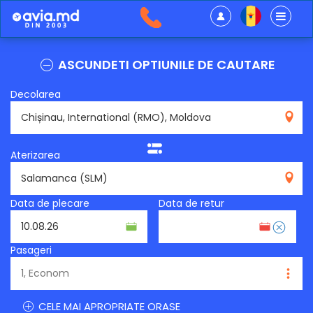
ASCUNDETI OPTIUNILE DE CAUTARE
Decolarea
RMO
Aterizarea
SLM
Data de plecare
Data de retur
Pasageri
CELE MAI APROPRIATE ORASE