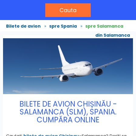
Cauta
Bilete de avion
»
spre Spania
»
spre Salamanca
din Salamanca
BILETE DE AVION CHIȘINĂU -
SALAMANCA (SLM), SPANIA.
CUMPĂRA ONLINE
Cautati
bilete de avion Chisinau
-Salamanca? Doriti sa