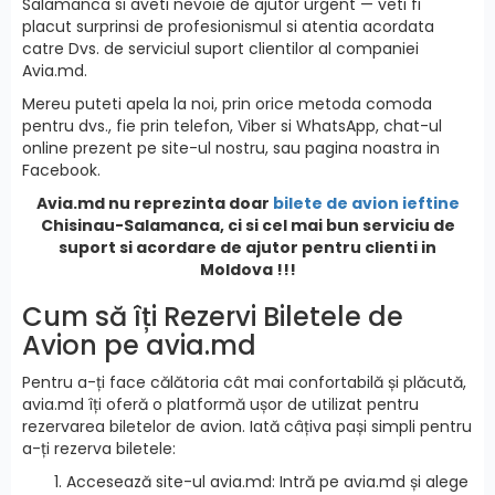
Salamanca si aveti nevoie de ajutor urgent — veti fi
placut surprinsi de profesionismul si atentia acordata
catre Dvs. de serviciul suport clientilor al companiei
Avia.md.
Mereu puteti apela la noi, prin orice metoda comoda
pentru dvs., fie prin telefon, Viber si WhatsApp, chat-ul
online prezent pe site-ul nostru, sau pagina noastra in
Facebook.
Avia.md nu reprezinta doar
bilete de avion ieftine
Chisinau-Salamanca, ci si cel mai bun serviciu de
suport si acordare de ajutor pentru clienti in
Moldova !!!
Cum să îți Rezervi Biletele de
Avion pe avia.md
Pentru a-ți face călătoria cât mai confortabilă și plăcută,
avia.md îți oferă o platformă ușor de utilizat pentru
rezervarea biletelor de avion. Iată câțiva pași simpli pentru
a-ți rezerva biletele:
Accesează site-ul avia.md: Intră pe avia.md și alege