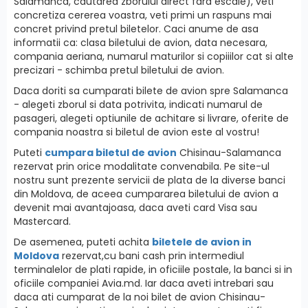
Salamanca, cautarea zborului direct fara escale), veti
concretiza cererea voastra, veti primi un raspuns mai
concret privind pretul biletelor. Caci anume de asa
informatii ca: clasa biletului de avion, data necesara,
compania aeriana, numarul maturilor si copiiilor cat si alte
precizari - schimba pretul biletului de avion.
Daca doriti sa cumparati bilete de avion spre Salamanca
- alegeti zborul si data potrivita, indicati numarul de
pasageri, alegeti optiunile de achitare si livrare, oferite de
compania noastra si biletul de avion este al vostru!
Puteti
cumpara biletul de avion
Chisinau-Salamanca
rezervat prin orice modalitate convenabila. Pe site-ul
nostru sunt prezente servicii de plata de la diverse banci
din Moldova, de aceea cumpararea biletului de avion a
devenit mai avantajoasa, daca aveti card Visa sau
Mastercard.
De asemenea, puteti achita
biletele de avion in
Moldova
rezervat,cu bani cash prin intermediul
terminalelor de plati rapide, in oficiile postale, la banci si in
oficiile companiei Avia.md. Iar daca aveti intrebari sau
daca ati cumparat de la noi bilet de avion Chisinau-