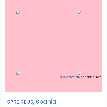
©
OpenStreetMap
contributors
,
Spania
SPRE REUS