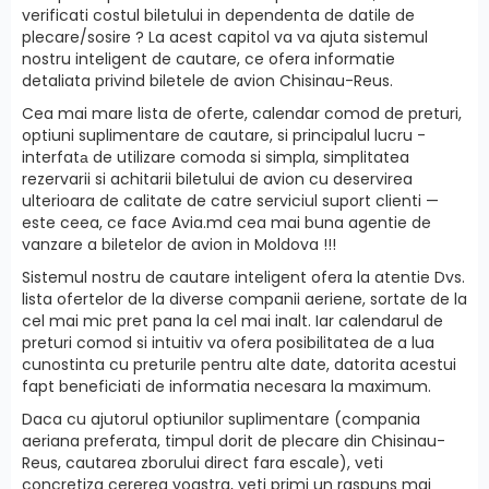
verificati costul biletului in dependenta de datile de
plecare/sosire ? La acest capitol va va ajuta sistemul
nostru inteligent de cautare, ce ofera informatie
detaliata privind biletele de avion Chisinau-Reus.
Cea mai mare lista de oferte, calendar comod de preturi,
optiuni suplimentare de cautare, si principalul lucru -
interfatа de utilizare comoda si simpla, simplitatea
rezervarii si achitarii biletului de avion cu deservirea
ulterioara de calitate de catre serviciul suport clienti —
este ceea, ce face Avia.md cea mai buna agentie de
vanzare a biletelor de avion in Moldova !!!
Sistemul nostru de cautare inteligent ofera la atentie Dvs.
lista ofertelor de la diverse companii aeriene, sortate de la
cel mai mic pret pana la cel mai inalt. Iar calendarul de
preturi comod si intuitiv va ofera posibilitatea de a lua
cunostinta cu preturile pentru alte date, datorita acestui
fapt beneficiati de informatia necesara la maximum.
Daca cu ajutorul optiunilor suplimentare (compania
aeriana preferata, timpul dorit de plecare din Chisinau-
Reus, cautarea zborului direct fara escale), veti
concretiza cererea voastra, veti primi un raspuns mai