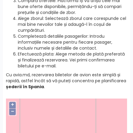
Compară ofertele: Platforma îți va afișa cele mai
bune oferte disponibile, permițându-ți să compari
prețurile și condițiile de zbor.
Alege zborul: Selectează zborul care corespunde cel
mai bine nevoilor tale și adaugă-l în coșul de
cumpărături.
Completează detaliile pasagerilor: Introdu
informațiile necesare pentru fiecare pasager,
inclusiv numele și detaliile de contact.
Efectuează plata: Alege metoda de plată preferată
și finalizează rezervarea. Vei primi confirmarea
biletului pe e-mail.
Cu avia.md, rezervarea biletelor de avion este simplă și
rapidă, astfel încât să vă puteți concentra pe planificarea
șederii în Spania
.
+
−