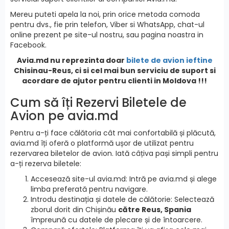
Mereu puteti apela la noi, prin orice metoda comoda
pentru dvs., fie prin telefon, Viber si WhatsApp, chat-ul
online prezent pe site-ul nostru, sau pagina noastra in
Facebook.
Avia.md nu reprezinta doar
bilete de avion ieftine
Chisinau-Reus, ci si cel mai bun serviciu de suport si
acordare de ajutor pentru clienti in Moldova !!!
Cum să îți Rezervi Biletele de
Avion pe avia.md
Pentru a-ți face călătoria cât mai confortabilă și plăcută,
avia.md îți oferă o platformă ușor de utilizat pentru
rezervarea biletelor de avion. Iată câțiva pași simpli pentru
a-ți rezerva biletele:
Accesează site-ul avia.md: Intră pe avia.md și alege
limba preferată pentru navigare.
Introdu destinația și datele de călătorie: Selectează
zborul dorit din Chișinău
către Reus, Spania
împreună cu datele de plecare și de întoarcere.