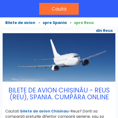
Cauta
Bilete de avion
»
spre Spania
»
spre Reus
din Reus
BILETE DE AVION CHIȘINĂU - REUS
(REU), SPANIA. CUMPĂRA ONLINE
Cautati
bilete de avion Chisinau
-Reus? Doriti sa
comparati preturile diferitor companii aeriene, sau sa