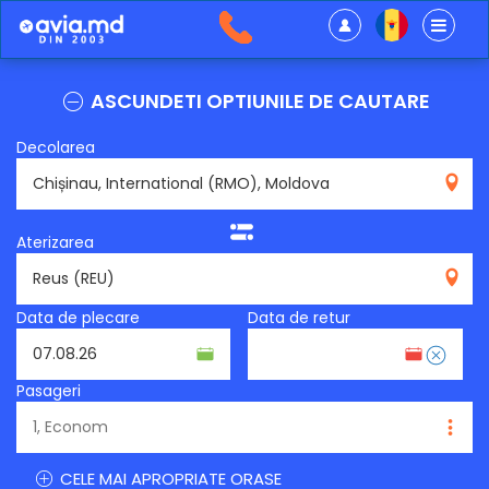
ASCUNDETI OPTIUNILE DE CAUTARE
Decolarea
RMO
Aterizarea
REU
Data de plecare
Data de retur
Pasageri
CELE MAI APROPRIATE ORASE