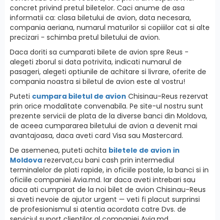
concret privind pretul biletelor. Caci anume de asa
informatii ca: clasa biletului de avion, data necesara,
compania aeriana, numarul maturilor si copiiilor cat si alte
precizari - schimba pretul biletului de avion.
Daca doriti sa cumparati bilete de avion spre Reus -
alegeti zborul si data potrivita, indicati numarul de
pasageri, alegeti optiunile de achitare si livrare, oferite de
compania noastra si biletul de avion este al vostru!
Puteti
cumpara biletul de avion
Chisinau-Reus rezervat
prin orice modalitate convenabila. Pe site-ul nostru sunt
prezente servicii de plata de la diverse banci din Moldova,
de aceea cumpararea biletului de avion a devenit mai
avantajoasa, daca aveti card Visa sau Mastercard.
De asemenea, puteti achita
biletele de avion in
Moldova
rezervat,cu bani cash prin intermediul
terminalelor de plati rapide, in oficiile postale, la banci si in
oficiile companiei Avia.md. Iar daca aveti intrebari sau
daca ati cumparat de la noi bilet de avion Chisinau-Reus
si aveti nevoie de ajutor urgent — veti fi placut surprinsi
de profesionismul si atentia acordata catre Dvs. de
serviciul suport clientilor al companiei Avia.md.