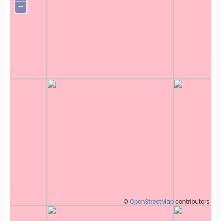
−
©
OpenStreetMap
contributors