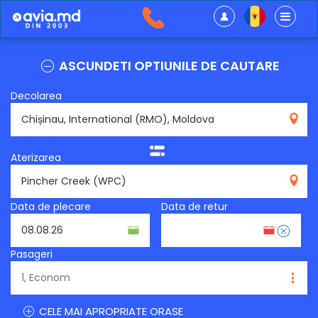
ASCUNDETI OPTIUNILE DE CAUTARE
Decolarea
RMO
Aterizarea
WPC
Data de plecare
Data de retur
Pasageri
CELE MAI APROPRIATE ORASE