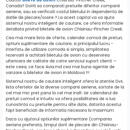
Canada? Doriti sa comparati preturile diferitor companii
aeriene, sau sa verificati costul biletului in dependenta de
datile de plecare/sosire ? La acest capitol va va ajuta
sistemul nostru inteligent de cautare, ce ofera informatie
detaliata privind biletele de avion Chisinau-Pincher Creek.
Cea mai mare lista de oferte, calendar comod de preturi,
optiuni suplimentare de cautare, si principalul lucru -
interfatа de utilizare comoda si simpla, simplitatea
rezervarii si achitarii biletului de avion cu deservirea
ulterioara de calitate de catre serviciul suport clienti —
este ceea, ce face Avia.md cea mai buna agentie de
vanzare a biletelor de avion in Moldova !!!
Sistemul nostru de cautare inteligent ofera la atentie Dvs.
lista ofertelor de la diverse companii aeriene, sortate de la
cel mai mic pret pana la cel mai inalt. Iar calendarul de
preturi comod si intuitiv va ofera posibilitatea de a lua
cunostinta cu preturile pentru alte date, datorita acestui
fapt beneficiati de informatia necesara la maximum.
Daca cu ajutorul optiunilor suplimentare (compania
aeriana preferata, timpul dorit de plecare din Chisinau-