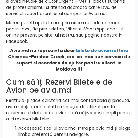
si aveti nevoie de ajutor urgent — veti fi placut surprinsi
de profesionismul si atentia acordata catre Dvs. de
serviciul suport clientilor al companiei Avia.md.
Mereu puteti apela la noi, prin orice metoda comoda
pentru dvs., fie prin telefon, Viber si WhatsApp, chat-ul
online prezent pe site-ul nostru, sau pagina noastra in
Facebook.
Avia.md nu reprezinta doar
bilete de avion ieftine
Chisinau-Pincher Creek, ci si cel mai bun serviciu de
suport si acordare de ajutor pentru clienti in
Moldova !!!
Cum să îți Rezervi Biletele de
Avion pe avia.md
Pentru a-ți face călătoria cât mai confortabilă și plăcută,
avia.md îți oferă o platformă ușor de utilizat pentru
rezervarea biletelor de avion. Iată câțiva pași simpli pentru
a-ți rezerva biletele:
Accesează site-ul avia.md: Intră pe avia.md și alege
limba preferată pentru navigare.