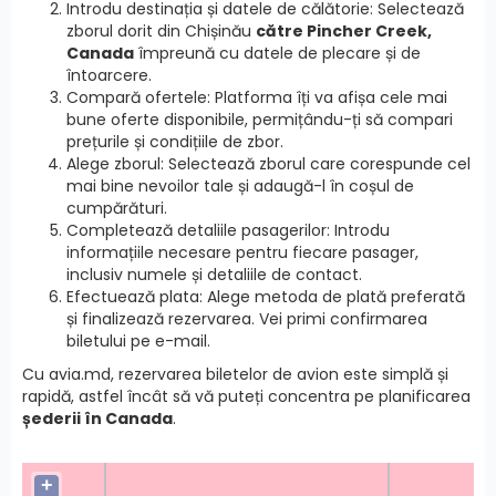
Introdu destinația și datele de călătorie: Selectează
zborul dorit din Chișinău
către Pincher Creek,
Canada
împreună cu datele de plecare și de
întoarcere.
Compară ofertele: Platforma îți va afișa cele mai
bune oferte disponibile, permițându-ți să compari
prețurile și condițiile de zbor.
Alege zborul: Selectează zborul care corespunde cel
mai bine nevoilor tale și adaugă-l în coșul de
cumpărături.
Completează detaliile pasagerilor: Introdu
informațiile necesare pentru fiecare pasager,
inclusiv numele și detaliile de contact.
Efectuează plata: Alege metoda de plată preferată
și finalizează rezervarea. Vei primi confirmarea
biletului pe e-mail.
Cu avia.md, rezervarea biletelor de avion este simplă și
rapidă, astfel încât să vă puteți concentra pe planificarea
șederii în Canada
.
+