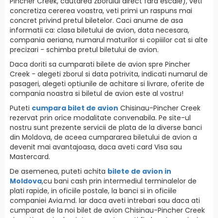
Pincher Creek, cautarea zborului direct fara escale), veti
concretiza cererea voastra, veti primi un raspuns mai
concret privind pretul biletelor. Caci anume de asa
informatii ca: clasa biletului de avion, data necesara,
compania aeriana, numarul maturilor si copiiilor cat si alte
precizari - schimba pretul biletului de avion.
Daca doriti sa cumparati bilete de avion spre Pincher
Creek - alegeti zborul si data potrivita, indicati numarul de
pasageri, alegeti optiunile de achitare si livrare, oferite de
compania noastra si biletul de avion este al vostru!
Puteti
cumpara bilet de avion
Chisinau-Pincher Creek
rezervat prin orice modalitate convenabila. Pe site-ul
nostru sunt prezente servicii de plata de la diverse banci
din Moldova, de aceea cumpararea biletului de avion a
devenit mai avantajoasa, daca aveti card Visa sau
Mastercard.
De asemenea, puteti achita
bilete de avion in
Moldova
,cu bani cash prin intermediul terminalelor de
plati rapide, in oficiile postale, la banci si in oficiile
companiei Avia.md. Iar daca aveti intrebari sau daca ati
cumparat de la noi bilet de avion Chisinau-Pincher Creek