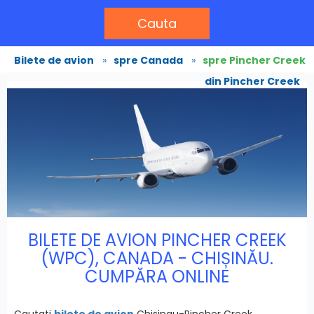
Cauta
Bilete de avion
»
spre Canada
»
spre Pincher Creek
din Pincher Creek
BILETE DE AVION PINCHER CREEK
(WPC), CANADA - CHIȘINĂU.
CUMPĂRA ONLINE
Cautati
bilete de avion
Chisinau-Pincher Creek,