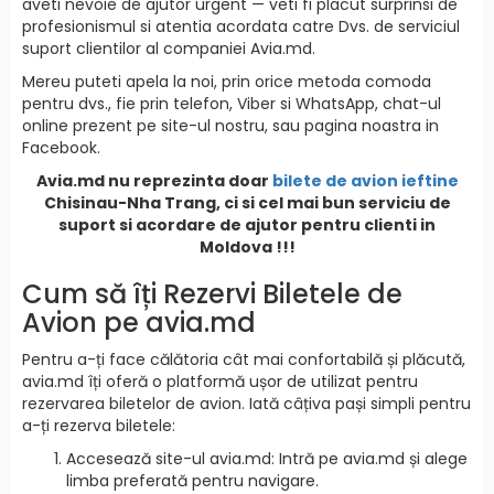
aveti nevoie de ajutor urgent — veti fi placut surprinsi de
profesionismul si atentia acordata catre Dvs. de serviciul
suport clientilor al companiei Avia.md.
Mereu puteti apela la noi, prin orice metoda comoda
pentru dvs., fie prin telefon, Viber si WhatsApp, chat-ul
online prezent pe site-ul nostru, sau pagina noastra in
Facebook.
Avia.md nu reprezinta doar
bilete de avion ieftine
Chisinau-Nha Trang, ci si cel mai bun serviciu de
suport si acordare de ajutor pentru clienti in
Moldova !!!
Cum să îți Rezervi Biletele de
Avion pe avia.md
Pentru a-ți face călătoria cât mai confortabilă și plăcută,
avia.md îți oferă o platformă ușor de utilizat pentru
rezervarea biletelor de avion. Iată câțiva pași simpli pentru
a-ți rezerva biletele:
Accesează site-ul avia.md: Intră pe avia.md și alege
limba preferată pentru navigare.