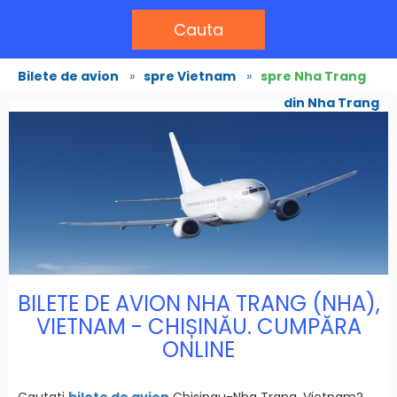
Cauta
Bilete de avion
»
spre Vietnam
»
spre Nha Trang
din Nha Trang
BILETE DE AVION NHA TRANG (NHA),
VIETNAM - CHIȘINĂU. CUMPĂRA
ONLINE
Cautati
bilete de avion
Chisinau-Nha Trang, Vietnam?