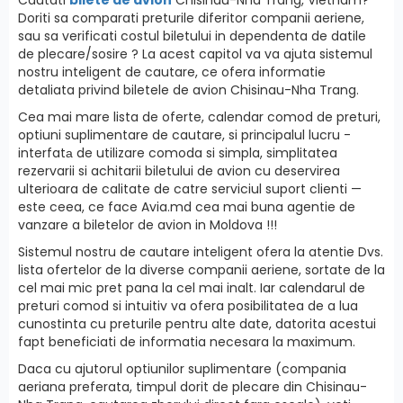
Doriti sa comparati preturile diferitor companii aeriene,
sau sa verificati costul biletului in dependenta de datile
de plecare/sosire ? La acest capitol va va ajuta sistemul
nostru inteligent de cautare, ce ofera informatie
detaliata privind biletele de avion Chisinau-Nha Trang.
Cea mai mare lista de oferte, calendar comod de preturi,
optiuni suplimentare de cautare, si principalul lucru -
interfatа de utilizare comoda si simpla, simplitatea
rezervarii si achitarii biletului de avion cu deservirea
ulterioara de calitate de catre serviciul suport clienti —
este ceea, ce face Avia.md cea mai buna agentie de
vanzare a biletelor de avion in Moldova !!!
Sistemul nostru de cautare inteligent ofera la atentie Dvs.
lista ofertelor de la diverse companii aeriene, sortate de la
cel mai mic pret pana la cel mai inalt. Iar calendarul de
preturi comod si intuitiv va ofera posibilitatea de a lua
cunostinta cu preturile pentru alte date, datorita acestui
fapt beneficiati de informatia necesara la maximum.
Daca cu ajutorul optiunilor suplimentare (compania
aeriana preferata, timpul dorit de plecare din Chisinau-