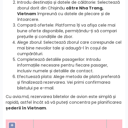
Introdu destinația și datele de călătorie: Selectează
zborul dorit din Chișinău
către Nha Trang,
Vietnam
împreună cu datele de plecare și de
întoarcere.
Compară ofertele: Platforma îți va afișa cele mai
bune oferte disponibile, permițându-ți să compari
prețurile și condițiile de zbor.
Alege zborul: Selectează zborul care corespunde cel
mai bine nevoilor tale și adaugă-l în coșul de
cumpărături.
Completează detaliile pasagerilor: Introdu
informațiile necesare pentru fiecare pasager,
inclusiv numele și detaliile de contact.
Efectuează plata: Alege metoda de plată preferată
și finalizează rezervarea. Vei primi confirmarea
biletului pe e-mail.
Cu avia.md, rezervarea biletelor de avion este simplă și
rapidă, astfel încât să vă puteți concentra pe planificarea
șederii în Vietnam
.
+