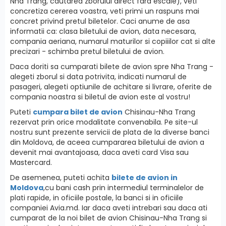
Nha Trang, cautarea zborului direct fara escale), veti
concretiza cererea voastra, veti primi un raspuns mai
concret privind pretul biletelor. Caci anume de asa
informatii ca: clasa biletului de avion, data necesara,
compania aeriana, numarul maturilor si copiiilor cat si alte
precizari - schimba pretul biletului de avion.
Daca doriti sa cumparati bilete de avion spre Nha Trang -
alegeti zborul si data potrivita, indicati numarul de
pasageri, alegeti optiunile de achitare si livrare, oferite de
compania noastra si biletul de avion este al vostru!
Puteti
cumpara bilet de avion
Chisinau-Nha Trang
rezervat prin orice modalitate convenabila. Pe site-ul
nostru sunt prezente servicii de plata de la diverse banci
din Moldova, de aceea cumpararea biletului de avion a
devenit mai avantajoasa, daca aveti card Visa sau
Mastercard.
De asemenea, puteti achita
bilete de avion in
Moldova
,cu bani cash prin intermediul terminalelor de
plati rapide, in oficiile postale, la banci si in oficiile
companiei Avia.md. Iar daca aveti intrebari sau daca ati
cumparat de la noi bilet de avion Chisinau-Nha Trang si