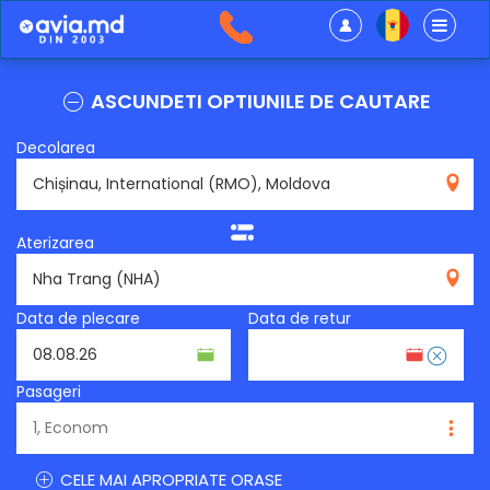
ASCUNDETI OPTIUNILE DE CAUTARE
Decolarea
RMO
Aterizarea
NHA
Data de plecare
Data de retur
Pasageri
CELE MAI APROPRIATE ORASE