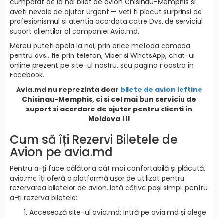
cumparat de la noi bilet de avion Chisinau-Memphis si
aveti nevoie de ajutor urgent — veti fi placut surprinsi de
profesionismul si atentia acordata catre Dvs. de serviciul
suport clientilor al companiei Avia.md.
Mereu puteti apela la noi, prin orice metoda comoda
pentru dvs., fie prin telefon, Viber si WhatsApp, chat-ul
online prezent pe site-ul nostru, sau pagina noastra in
Facebook.
Avia.md nu reprezinta doar
bilete de avion ieftine
Chisinau-Memphis, ci si cel mai bun serviciu de
suport si acordare de ajutor pentru clienti in
Moldova !!!
Cum să îți Rezervi Biletele de
Avion pe avia.md
Pentru a-ți face călătoria cât mai confortabilă și plăcută,
avia.md îți oferă o platformă ușor de utilizat pentru
rezervarea biletelor de avion. Iată câțiva pași simpli pentru
a-ți rezerva biletele:
Accesează site-ul avia.md: Intră pe avia.md și alege