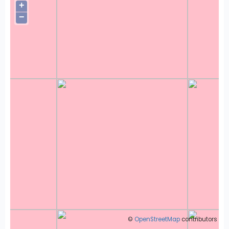
+
−
©
OpenStreetMap
contributors