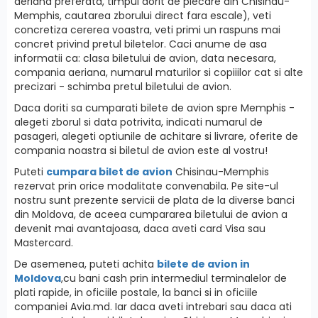
aeriana preferata, timpul dorit de plecare din Chisinau-
Memphis, cautarea zborului direct fara escale), veti
concretiza cererea voastra, veti primi un raspuns mai
concret privind pretul biletelor. Caci anume de asa
informatii ca: clasa biletului de avion, data necesara,
compania aeriana, numarul maturilor si copiiilor cat si alte
precizari - schimba pretul biletului de avion.
Daca doriti sa cumparati bilete de avion spre Memphis -
alegeti zborul si data potrivita, indicati numarul de
pasageri, alegeti optiunile de achitare si livrare, oferite de
compania noastra si biletul de avion este al vostru!
Puteti
cumpara bilet de avion
Chisinau-Memphis
rezervat prin orice modalitate convenabila. Pe site-ul
nostru sunt prezente servicii de plata de la diverse banci
din Moldova, de aceea cumpararea biletului de avion a
devenit mai avantajoasa, daca aveti card Visa sau
Mastercard.
De asemenea, puteti achita
bilete de avion in
Moldova
,cu bani cash prin intermediul terminalelor de
plati rapide, in oficiile postale, la banci si in oficiile
companiei Avia.md. Iar daca aveti intrebari sau daca ati