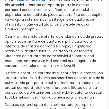
ale Americii? Doriti sa comparati preturile diferitor
companii aeriene, sau sa verificati costul biletului in
dependenta de datile de plecare/sosire ? La acest capitol
va va ajuta sistemul nostru inteligent de cautare, ce
ofera informatie detaliata privind biletele de avion
Chisinau-Memphis.
Cea mai mare lista de oferte, calendar comod de preturi,
optiuni suplimentare de cautare, si principalul lucru -
interfatа de utilizare comoda si simpla, simplitatea
rezervarii si achitarii biletului de avion cu deservirea
ulterioara de calitate de catre serviciul suport clienti —
este ceea, ce face Avia.md cea mai buna agentie de
vanzare a biletelor de avion in Moldova !!!
Sistemul nostru de cautare inteligent ofera la atentie Dvs.
lista ofertelor de la diverse companii aeriene, sortate de la
cel mai mic pret pana la cel mai inalt. Iar calendarul de
preturi comod si intuitiv va ofera posibilitatea de a lua
cunostinta cu preturile pentru alte date, datorita acestui
fapt beneficiati de informatia necesara la maximum.
Daca cu ajutorul optiunilor suplimentare (compania