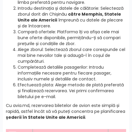
limba preferată pentru navigare.
Introdu destinația și datele de călătorie: Selectează
zborul dorit din Chișinău
către Memphis, Statele
Unite ale Americii
împreună cu datele de plecare
și de întoarcere.
Compară ofertele: Platforma îți va afișa cele mai
bune oferte disponibile, permițându-ți să compari
prețurile și condițiile de zbor.
Alege zborul: Selectează zborul care corespunde cel
mai bine nevoilor tale și adaugă-l în coșul de
cumpărături.
Completează detaliile pasagerilor: Introdu
informațiile necesare pentru fiecare pasager,
inclusiv numele și detaliile de contact.
Efectuează plata: Alege metoda de plată preferată
și finalizează rezervarea. Vei primi confirmarea
biletului pe e-mail.
Cu avia.md, rezervarea biletelor de avion este simplă și
rapidă, astfel încât să vă puteți concentra pe planificarea
șederii în Statele Unite ale Americii
.