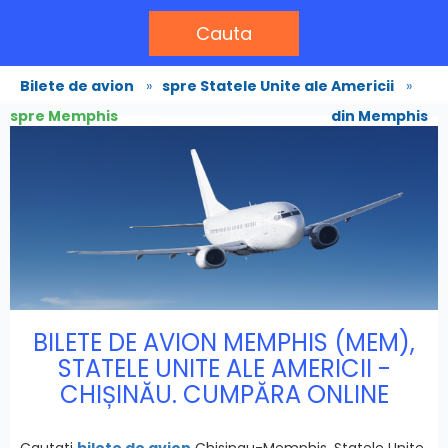
Cauta
Bilete de avion
»
spre Statele Unite ale Americii
»
spre Memphis
din Memphis
BILETE DE AVION MEMPHIS (MEM),
STATELE UNITE ALE AMERICII -
CHIȘINĂU. CUMPĂRA ONLINE
Cautati
bilete de avion
Chisinau-Memphis, Statele Unite