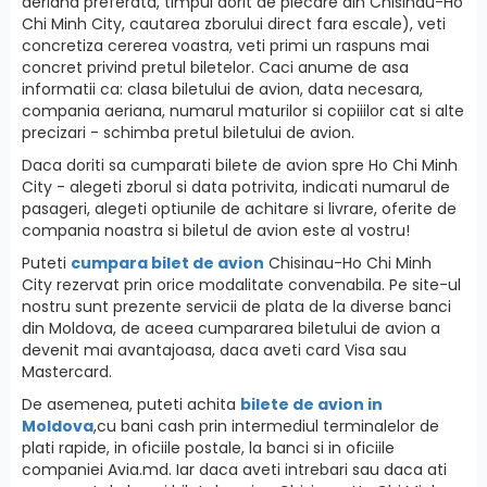
aeriana preferata, timpul dorit de plecare din Chisinau-Ho
Chi Minh City, cautarea zborului direct fara escale), veti
concretiza cererea voastra, veti primi un raspuns mai
concret privind pretul biletelor. Caci anume de asa
informatii ca: clasa biletului de avion, data necesara,
compania aeriana, numarul maturilor si copiiilor cat si alte
precizari - schimba pretul biletului de avion.
Daca doriti sa cumparati bilete de avion spre Ho Chi Minh
City - alegeti zborul si data potrivita, indicati numarul de
pasageri, alegeti optiunile de achitare si livrare, oferite de
compania noastra si biletul de avion este al vostru!
Puteti
cumpara bilet de avion
Chisinau-Ho Chi Minh
City rezervat prin orice modalitate convenabila. Pe site-ul
nostru sunt prezente servicii de plata de la diverse banci
din Moldova, de aceea cumpararea biletului de avion a
devenit mai avantajoasa, daca aveti card Visa sau
Mastercard.
De asemenea, puteti achita
bilete de avion in
Moldova
,cu bani cash prin intermediul terminalelor de
plati rapide, in oficiile postale, la banci si in oficiile
companiei Avia.md. Iar daca aveti intrebari sau daca ati