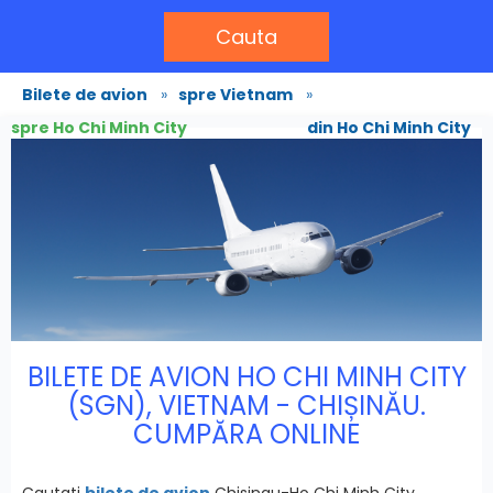
Cauta
Bilete de avion
»
spre Vietnam
»
spre Ho Chi Minh City
din Ho Chi Minh City
BILETE DE AVION HO CHI MINH CITY
(SGN), VIETNAM - CHIȘINĂU.
CUMPĂRA ONLINE
Cautati
bilete de avion
Chisinau-Ho Chi Minh City,