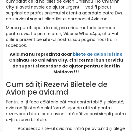
cumparat de la noi bilet de avion Chisinau-Ho Chi Minh
City si aveti nevoie de ajutor urgent — veti fi placut
surprinsi de profesionismul si atentia acordata catre Dvs.
de serviciul suport clientilor al companiei Avia.md.
Mereu puteti apela la noi, prin orice metoda comoda
pentru dvs., fie prin telefon, Viber si WhatsApp, chat-ul
online prezent pe site-ul nostru, sau pagina noastra in
Facebook.
Avia.md nu reprezinta doar
bilete de avion ieftine
Chisinau-Ho Chi Minh City, ci si cel mai bun serviciu
de suport si acordare de ajutor pentru clienti in
Moldova !!!
Cum să îți Rezervi Biletele de
Avion pe avia.md
Pentru a-ți face călătoria cât mai confortabilă și plăcută,
avia.md îți oferă o platformă ușor de utilizat pentru
rezervarea biletelor de avion. Iată câțiva pași simpli pentru
a-ți rezerva biletele:
Accesează site-ul avia.md: Intră pe avia.md și alege