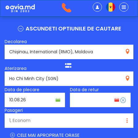
ASCUNDETI OPTIUNILE DE CAUTARE
Decolarea
RMO
Aterizarea
SGN
Data de plecare
Data de retur
Pasageri
CELE MAI APROPRIATE ORASE