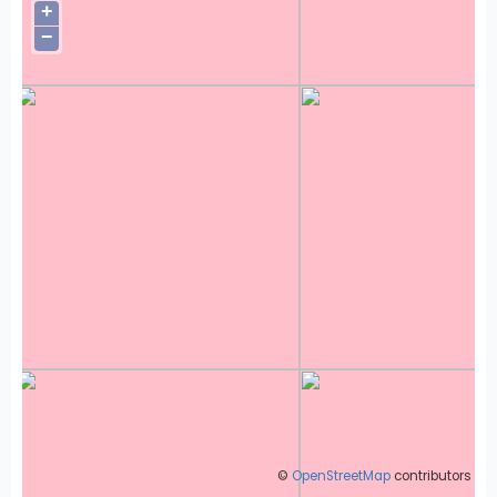
+
−
©
OpenStreetMap
contributors