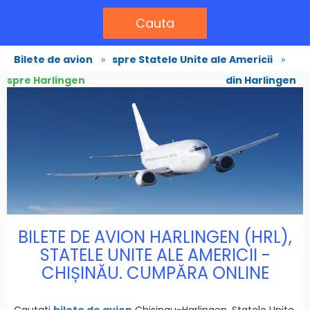
Cauta
Bilete de avion
»
spre Statele Unite ale Americii
»
spre Harlingen
din Harlingen
BILETE DE AVION HARLINGEN (HRL),
STATELE UNITE ALE AMERICII -
CHIȘINĂU. CUMPĂRA ONLINE
Cautati
bilete de avion
Chisinau-Harlingen, Statele Unite