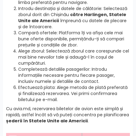
limba preferată pentru navigare.
Introdu destinația și datele de călătorie: Selectează
zborul dorit din Chișinău
către Harlingen, Statele
Unite ale Americii
împreună cu datele de plecare
și de întoarcere.
Compară ofertele: Platforma îți va afișa cele mai
bune oferte disponibile, permițându-ți să compari
prețurile și condițiile de zbor.
Alege zborul: Selectează zborul care corespunde cel
mai bine nevoilor tale și adaugă-l în coșul de
cumpărături.
Completează detaliile pasagerilor: Introdu
informațiile necesare pentru fiecare pasager,
inclusiv numele și detaliile de contact.
Efectuează plata: Alege metoda de plată preferată
și finalizează rezervarea. Vei primi confirmarea
biletului pe e-mail.
Cu avia.md, rezervarea biletelor de avion este simplă și
rapidă, astfel încât să vă puteți concentra pe planificarea
șederii în Statele Unite ale Americii
.