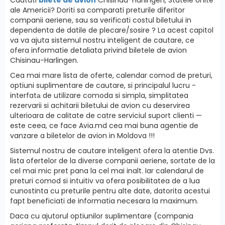
ale Americii? Doriti sa comparati preturile diferitor
companii aeriene, sau sa verificati costul biletului in
dependenta de datile de plecare/sosire ? La acest capitol
va va ajuta sistemul nostru inteligent de cautare, ce
ofera informatie detaliata privind biletele de avion
Chisinau-Harlingen.
Cea mai mare lista de oferte, calendar comod de preturi,
optiuni suplimentare de cautare, si principalul lucru -
interfatа de utilizare comoda si simpla, simplitatea
rezervarii si achitarii biletului de avion cu deservirea
ulterioara de calitate de catre serviciul suport clienti —
este ceea, ce face Avia.md cea mai buna agentie de
vanzare a biletelor de avion in Moldova !!!
Sistemul nostru de cautare inteligent ofera la atentie Dvs.
lista ofertelor de la diverse companii aeriene, sortate de la
cel mai mic pret pana la cel mai inalt. Iar calendarul de
preturi comod si intuitiv va ofera posibilitatea de a lua
cunostinta cu preturile pentru alte date, datorita acestui
fapt beneficiati de informatia necesara la maximum.
Daca cu ajutorul optiunilor suplimentare (compania