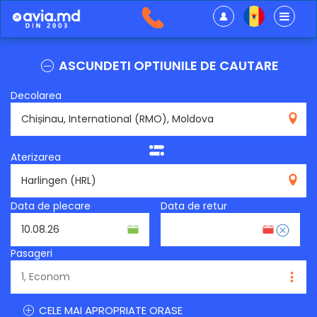
ASCUNDETI OPTIUNILE DE CAUTARE
Decolarea
RMO
Aterizarea
HRL
Data de plecare
Data de retur
Pasageri
CELE MAI APROPRIATE ORASE