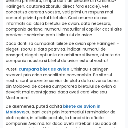
aeriana preferata, timpul dorit de plecare din Chisinau-
Harlingen, cautarea zborului direct fara escale), veti
concretiza cererea voastra, veti primi un raspuns mai
concret privind pretul biletelor. Caci anume de asa
informatii ca: clasa biletului de avion, data necesara,
compania aeriana, numarul maturilor si copiiilor cat si alte
precizari - schimba pretul biletului de avion.
Daca doriti sa cumparati bilete de avion spre Harlingen -
alegeti zborul si data potrivita, indicati numarul de
pasageri, alegeti optiunile de achitare si livrare, oferite de
compania noastra si biletul de avion este al vostru!
Puteti
cumpara bilet de avion
Chisinau-Harlingen
rezervat prin orice modalitate convenabila. Pe site-ul
nostru sunt prezente servicii de plata de la diverse banci
din Moldova, de aceea cumpararea biletului de avion a
devenit mai avantajoasa, daca aveti card Visa sau
Mastercard.
De asemenea, puteti achita
bilete de avion in
Moldova
,cu bani cash prin intermediul terminalelor de
plati rapide, in oficiile postale, la banci si in oficiile
companiei Avia.md. Iar daca aveti intrebari sau daca ati