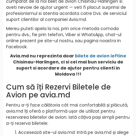
cumparat de la noi bilet de avion Chisinau-Harlingen si
aveti nevoie de ajutor urgent — veti fi placut surprinsi de
profesionismul si atentia acordata catre Dvs. de serviciul
suport clientilor al companiei Avia.md.
Mereu puteti apela la noi, prin orice metoda comoda
pentru dvs., fie prin telefon, Viber si WhatsApp, chat-ul
online prezent pe site-ul nostru, sau pagina noastra in
Facebook.
Avia.md nu reprezinta doar
bilete de avion ieftine
Chisinau-Harlingen, ci si cel mai bun serviciu de
suport si acordare de ajutor pentru clienti in
Moldova !!!
Cum să îți Rezervi Biletele de
Avion pe avia.md
Pentru a-ți face călătoria cât mai confortabilă și plăcută,
avia.md îți oferă o platformă ușor de utilizat pentru
rezervarea biletelor de avion. Iată câțiva pași simpli pentru
a-ți rezerva biletele:
Accesează site-ul avia.md: Intră pe avia.md și alege