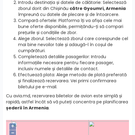
Introdu destinația și datele de călătorie: Selectează
zborul dorit din Chișinău
către Gyoumri, Armenia
împreună cu datele de plecare și de întoarcere.
Compară ofertele: Platforma îți va afișa cele mai
bune oferte disponibile, permițându-ți să compari
prețurile și condițiile de zbor.
Alege zborul: Selectează zborul care corespunde cel
mai bine nevoilor tale și adaugă-l în coșul de
cumpărături.
Completează detaliile pasagerilor: Introdu
informațiile necesare pentru fiecare pasager,
inclusiv numele și detaliile de contact.
Efectuează plata: Alege metoda de plată preferată
și finalizează rezervarea. Vei primi confirmarea
biletului pe e-mail.
Cu avia.md, rezervarea biletelor de avion este simplă și
rapidă, astfel încât să vă puteți concentra pe planificarea
șederii în Armenia
.
+
−