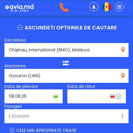
ASCUNDETI OPTIUNILE DE CAUTARE
Decolarea
RMO
Aterizarea
LWN
Data de plecare
Data de retur
Pasageri
CELE MAI APROPRIATE ORASE