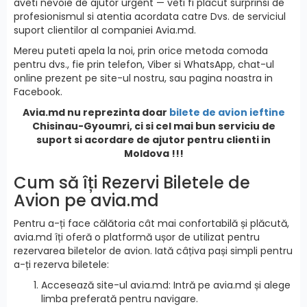
aveti nevoie de ajutor urgent — veti fi placut surprinsi de
profesionismul si atentia acordata catre Dvs. de serviciul
suport clientilor al companiei Avia.md.
Mereu puteti apela la noi, prin orice metoda comoda
pentru dvs., fie prin telefon, Viber si WhatsApp, chat-ul
online prezent pe site-ul nostru, sau pagina noastra in
Facebook.
Avia.md nu reprezinta doar
bilete de avion ieftine
Chisinau-Gyoumri, ci si cel mai bun serviciu de
suport si acordare de ajutor pentru clienti in
Moldova !!!
Cum să îți Rezervi Biletele de
Avion pe avia.md
Pentru a-ți face călătoria cât mai confortabilă și plăcută,
avia.md îți oferă o platformă ușor de utilizat pentru
rezervarea biletelor de avion. Iată câțiva pași simpli pentru
a-ți rezerva biletele:
Accesează site-ul avia.md: Intră pe avia.md și alege
limba preferată pentru navigare.