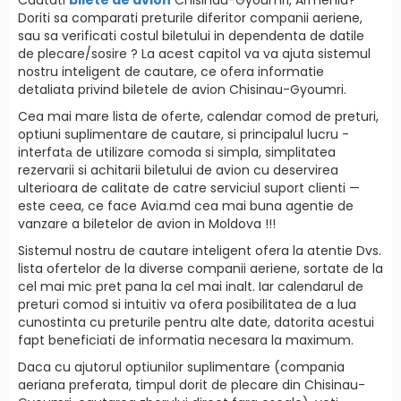
Doriti sa comparati preturile diferitor companii aeriene,
sau sa verificati costul biletului in dependenta de datile
de plecare/sosire ? La acest capitol va va ajuta sistemul
nostru inteligent de cautare, ce ofera informatie
detaliata privind biletele de avion Chisinau-Gyoumri.
Cea mai mare lista de oferte, calendar comod de preturi,
optiuni suplimentare de cautare, si principalul lucru -
interfatа de utilizare comoda si simpla, simplitatea
rezervarii si achitarii biletului de avion cu deservirea
ulterioara de calitate de catre serviciul suport clienti —
este ceea, ce face Avia.md cea mai buna agentie de
vanzare a biletelor de avion in Moldova !!!
Sistemul nostru de cautare inteligent ofera la atentie Dvs.
lista ofertelor de la diverse companii aeriene, sortate de la
cel mai mic pret pana la cel mai inalt. Iar calendarul de
preturi comod si intuitiv va ofera posibilitatea de a lua
cunostinta cu preturile pentru alte date, datorita acestui
fapt beneficiati de informatia necesara la maximum.
Daca cu ajutorul optiunilor suplimentare (compania
aeriana preferata, timpul dorit de plecare din Chisinau-