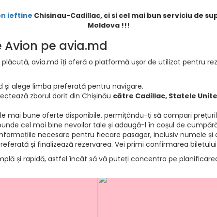
on ieftine
Chisinau-Cadillac, ci si cel mai bun serviciu de su
Moldova !!!
de Avion pe avia.md
 plăcută, avia.md îți oferă o platformă ușor de utilizat pentru rez
d și alege limba preferată pentru navigare.
electează zborul dorit din Chișinău
către Cadillac, Statele Unite
e mai bune oferte disponibile, permițându-ți să compari prețurile 
punde cel mai bine nevoilor tale și adaugă-l în coșul de cumpără
informațiile necesare pentru fiecare pasager, inclusiv numele și d
ferată și finalizează rezervarea. Vei primi confirmarea biletului
mplă și rapidă, astfel încât să vă puteți concentra pe planificar