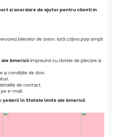
port si acordare de ajutor pentru clienti in
ervarea biletelor de avion. Iată câțiva pași simpli
 ale Americii
împreună cu datele de plecare și
și condițiile de zbor.
turi.
etaliile de contact.
 pe e-mail.
ea
șederii în Statele Unite ale Americii
.