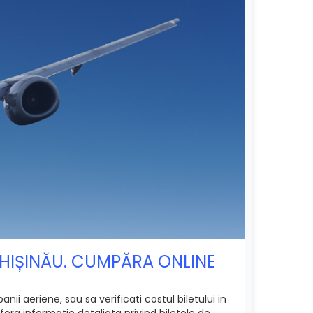
 CHIȘINĂU. CUMPĂRA ONLINE
ii aeriene, sau sa verificati costul biletului in
era informatie detaliata privind biletele de