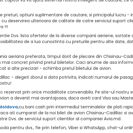
returi, optiuni suplimentare de cautare, si principalul lucru - i
vion cu deservirea ulterioara de calitate de catre serviciul suport
 !!!
ntie Dvs. lista ofertelor de la diverse companii aeriene, sortate d
osibilitatea de a lua cunostinta cu preturile pentru alte date, da
a aeriana preferata, timpul dorit de plecare din Chisinau-Cadill
 mai concret privind pretul biletelor. Caci anume de asa informat
at si alte precizari - schimba pretul biletului de avion.
lac - alegeti zborul si data potrivita, indicati numarul de pasageri
ostru!
 rezervat prin orice modalitate convenabila. Pe site-ul nostru su
vion a devenit mai avantajoasa, daca aveti card Visa sau Maste
 Moldova
,cu bani cash prin intermediul terminalelor de plati rapide, 
aca ati cumparat de la noi bilet de avion Chisinau-Cadillac si av
tre Dvs. de serviciul suport clientilor al companiei Avia.md.
da pentru dvs., fie prin telefon, Viber si WhatsApp, chat-ul onli