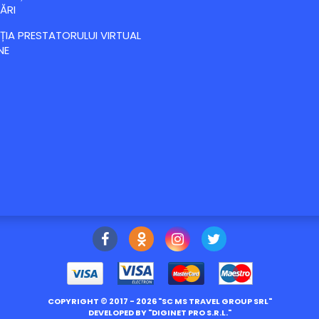
ĂRI
IA PRESTATORULUI VIRTUAL
NE
COPYRIGHT ©
2017
- 2026 "
SC MS TRAVEL GROUP SRL
"
DEVELOPED BY "
DIGINET PRO S.R.L.
"