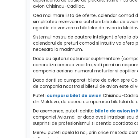
avion Chisinau-Cadillac.
Cea mai mare lista de oferte, calendar comod de p
simplitatea rezervarii si achitarii biletului de a
agentie de vanzare a biletelor de avion in Moldova
Sistemul nostru de cautare inteligent ofera la ate
calendarul de preturi comod si intuitiv va ofera p
necesara la maximum.
Daca cu ajutorul optiunilor suplimentare (compani
concretiza cererea voastra, veti primi un raspuns
compania aeriana, numarul maturilor si copiiilor c
Daca doriti sa cumparati bilete de avion spre Cadil
de compania noastra si biletul de avion este al v
Puteti
cumpara bilet de avion
Chisinau-Cadillac
din Moldova, de aceea cumpararea biletului de a
De asemenea, puteti achita
bilete de avion in
companiei Avia.md. Iar daca aveti intrebari sau d
surprinsi de profesionismul si atentia acordata ca
Mereu puteti apela la noi, prin orice metoda como