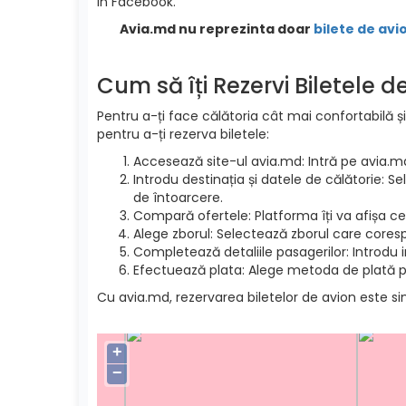
in Facebook.
Avia.md nu reprezinta doar
bilete de avi
Cum să îți Rezervi Biletele 
Pentru a-ți face călătoria cât mai confortabilă și
pentru a-ți rezerva biletele:
Accesează site-ul avia.md: Intră pe avia.m
Introdu destinația și datele de călătorie: S
de întoarcere.
Compară ofertele: Platforma îți va afișa cel
Alege zborul: Selectează zborul care cores
Completează detaliile pasagerilor: Introdu 
Efectuează plata: Alege metoda de plată pre
Cu avia.md, rezervarea biletelor de avion este si
+
−