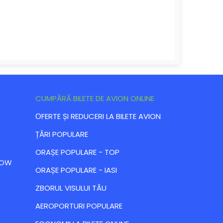
CUMPĂRĂ BILETE DE AVION ONLINE
ОFERTE ȘI REDUCERI LA BILETE AVION
ȚĂRI POPULARE
ORAȘE POPULARE - TOP
 LOW
ORAȘE POPULARE - IASI
ZBORUL VISULUI TĂU
AEROPORTURI POPULARE