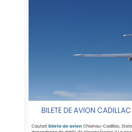
BILETE DE AVION CADILLAC
Cautati
bilete de avion
Chisinau-Cadillac, Statel
dependenta de datile de plecare/sosire ? La acest