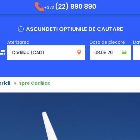
(22) 890 890
+373
ASCUNDETI OPTIUNILE DE CAUTARE
Aterizarea
Data de plecare
Dat
CAD
ricii
»
spre Cadillac