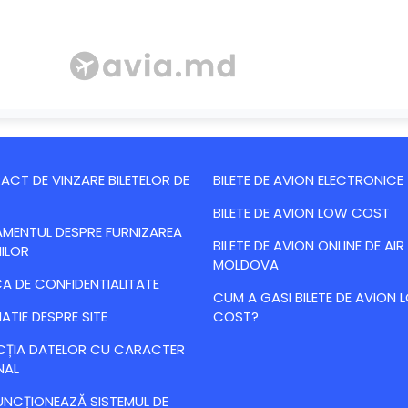
CT DE VINZARE BILETELOR DE
BILETE DE AVION ELECTRONICE
BILETE DE AVION LOW COST
MENTUL DESPRE FURNIZAREA
BILETE DE AVION ONLINE DE AIR
IILOR
MOLDOVA
CA DE CONFIDENTIALITATE
CUM A GASI BILETE DE AVION
ATIE DESPRE SITE
COST?
CȚIA DATELOR CU CARACTER
NAL
NCȚIONEAZĂ SISTEMUL DE