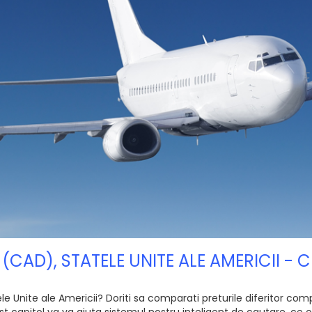
 (CAD), STATELE UNITE ALE AMERICII -
e Unite ale Americii? Doriti sa comparati preturile diferitor compan
 capitol va va ajuta sistemul nostru inteligent de cautare, ce of