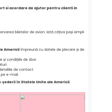
rt si acordare de ajutor pentru clienti in
ervarea biletelor de avion. Iată câțiva pași simpli
le Americii
împreună cu datele de plecare și de
și condițiile de zbor.
turi.
etaliile de contact.
 pe e-mail.
ea
șederii în Statele Unite ale Americii
.