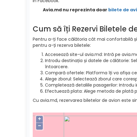
in Facebook.
Avia.md nu reprezinta doar
bilete de av
Cum să îți Rezervi Biletele 
Pentru a-ți face călătoria cât mai confortabilă și
pentru a-ți rezerva biletele:
Accesează site-ul avia.md: Intră pe avia.m
Introdu destinația și datele de călătorie: S
întoarcere.
Compară ofertele: Platforma îți va afișa cel
Alege zborul: Selectează zborul care cores
Completează detaliile pasagerilor: Introdu 
Efectuează plata: Alege metoda de plată pre
Cu avia.md, rezervarea biletelor de avion este si
+
−