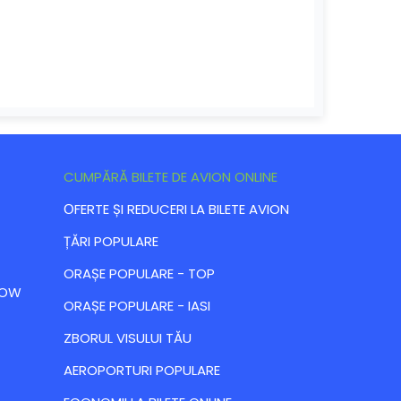
CUMPĂRĂ BILETE DE AVION ONLINE
ОFERTE ȘI REDUCERI LA BILETE AVION
ȚĂRI POPULARE
ORAȘE POPULARE - TOP
 LOW
ORAȘE POPULARE - IASI
ZBORUL VISULUI TĂU
AEROPORTURI POPULARE