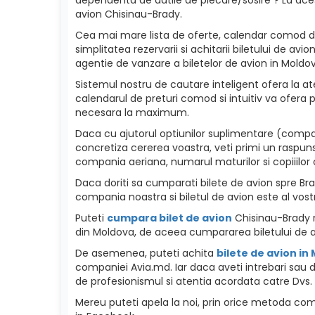
avion Chisinau-Brady.
Cea mai mare lista de oferte, calendar comod de p
simplitatea rezervarii si achitarii biletului de a
agentie de vanzare a biletelor de avion in Moldova
Sistemul nostru de cautare inteligent ofera la ate
calendarul de preturi comod si intuitiv va ofera p
necesara la maximum.
Daca cu ajutorul optiunilor suplimentare (compan
concretiza cererea voastra, veti primi un raspuns
compania aeriana, numarul maturilor si copiiilor c
Daca doriti sa cumparati bilete de avion spre Brady
compania noastra si biletul de avion este al vost
Puteti
cumpara bilet de avion
Chisinau-Brady re
din Moldova, de aceea cumpararea biletului de a
De asemenea, puteti achita
bilete de avion in
companiei Avia.md. Iar daca aveti intrebari sau d
de profesionismul si atentia acordata catre Dvs. 
Mereu puteti apela la noi, prin orice metoda como