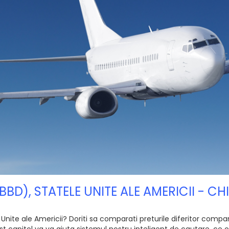
BBD), STATELE UNITE ALE AMERICII - 
nite ale Americii? Doriti sa comparati preturile diferitor companii
 capitol va va ajuta sistemul nostru inteligent de cautare, ce of