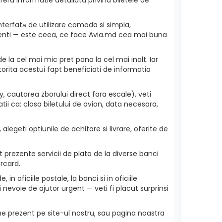
nterfatа de utilizare comoda si simpla,
 clienti — este ceea, ce face Avia.md cea mai buna
e la cel mai mic pret pana la cel mai inalt. Iar
torita acestui fapt beneficiati de informatia
 cautarea zborului direct fara escale), veti
ii ca: clasa biletului de avion, data necesara,
alegeti optiunile de achitare si livrare, oferite de
 prezente servicii de plata de la diverse banci
rcard.
in oficiile postale, la banci si in oficiile
nevoie de ajutor urgent — veti fi placut surprinsi
ne prezent pe site-ul nostru, sau pagina noastra