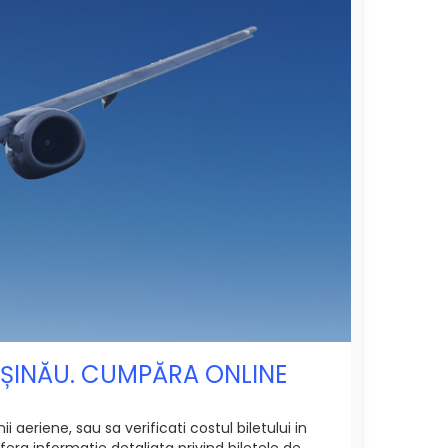
CHIȘINĂU. CUMPĂRA ONLINE
 aeriene, sau sa verificati costul biletului in
era informatie detaliata privind biletele de