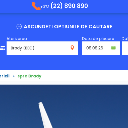
(22) 890 890
+373
ASCUNDETI OPTIUNILE DE CAUTARE
Aterizarea
Data de plecare
Dat
BBD
ricii
»
spre Brady