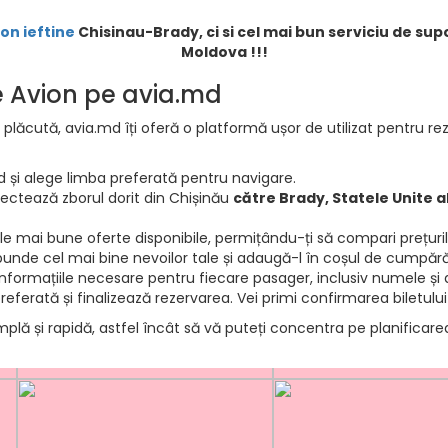
ion ieftine
Chisinau-Brady, ci si cel mai bun serviciu de supo
Moldova !!!
de Avion pe avia.md
 plăcută, avia.md îți oferă o platformă ușor de utilizat pentru rez
d și alege limba preferată pentru navigare.
electează zborul dorit din Chișinău
către Brady, Statele Unite a
e mai bune oferte disponibile, permițându-ți să compari prețurile 
punde cel mai bine nevoilor tale și adaugă-l în coșul de cumpără
informațiile necesare pentru fiecare pasager, inclusiv numele și d
ferată și finalizează rezervarea. Vei primi confirmarea biletului
mplă și rapidă, astfel încât să vă puteți concentra pe planificar