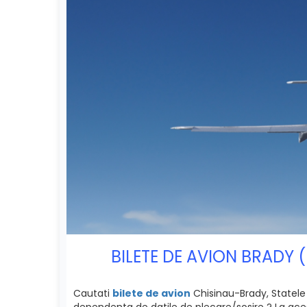
BILETE DE AVION BRADY (
Cautati
bilete de avion
Chisinau-Brady, Statele U
dependenta de datile de plecare/sosire ? La acest