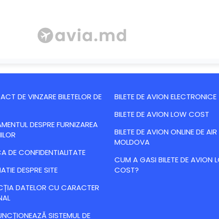
CT DE VINZARE BILETELOR DE
BILETE DE AVION ELECTRONICE
BILETE DE AVION LOW COST
MENTUL DESPRE FURNIZAREA
BILETE DE AVION ONLINE DE AIR
IILOR
MOLDOVA
CA DE CONFIDENTIALITATE
CUM A GASI BILETE DE AVION
ATIE DESPRE SITE
COST?
CȚIA DATELOR CU CARACTER
NAL
NCȚIONEAZĂ SISTEMUL DE