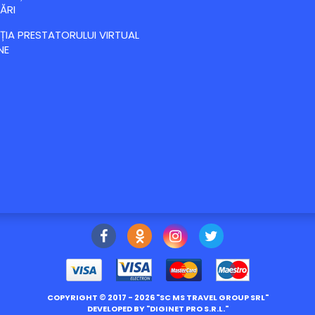
ĂRI
IA PRESTATORULUI VIRTUAL
NE
COPYRIGHT ©
2017
- 2026 "
SC MS TRAVEL GROUP SRL
"
DEVELOPED BY "
DIGINET PRO S.R.L.
"