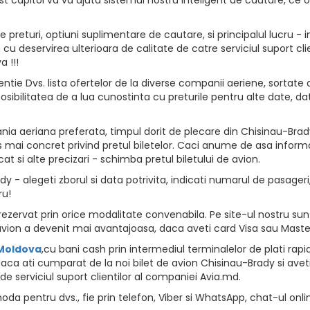
returi, optiuni suplimentare de cautare, si principalul lucru - i
vion cu deservirea ulterioara de calitate de catre serviciul suport
 !!!
ntie Dvs. lista ofertelor de la diverse companii aeriene, sortate d
osibilitatea de a lua cunostinta cu preturile pentru alte date, da
ia aeriana preferata, timpul dorit de plecare din Chisinau-Brady,
 mai concret privind pretul biletelor. Caci anume de asa informat
at si alte precizari - schimba pretul biletului de avion.
 - alegeti zborul si data potrivita, indicati numarul de pasageri, 
ru!
zervat prin orice modalitate convenabila. Pe site-ul nostru sunt
vion a devenit mai avantajoasa, daca aveti card Visa sau Maste
 Moldova
,cu bani cash prin intermediul terminalelor de plati rapide, 
aca ati cumparat de la noi bilet de avion Chisinau-Brady si aveti 
de serviciul suport clientilor al companiei Avia.md.
da pentru dvs., fie prin telefon, Viber si WhatsApp, chat-ul onli