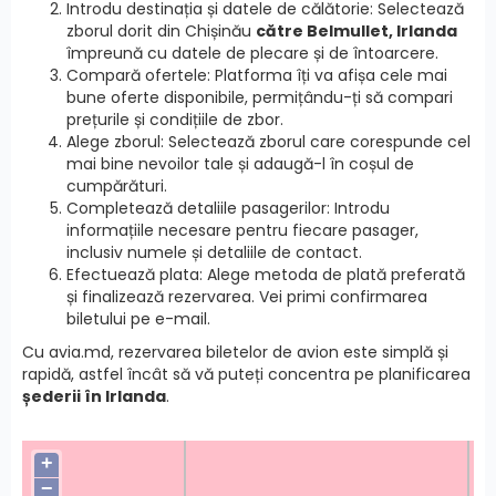
Introdu destinația și datele de călătorie: Selectează
zborul dorit din Chișinău
către Belmullet, Irlanda
împreună cu datele de plecare și de întoarcere.
Compară ofertele: Platforma îți va afișa cele mai
bune oferte disponibile, permițându-ți să compari
prețurile și condițiile de zbor.
Alege zborul: Selectează zborul care corespunde cel
mai bine nevoilor tale și adaugă-l în coșul de
cumpărături.
Completează detaliile pasagerilor: Introdu
informațiile necesare pentru fiecare pasager,
inclusiv numele și detaliile de contact.
Efectuează plata: Alege metoda de plată preferată
și finalizează rezervarea. Vei primi confirmarea
biletului pe e-mail.
Cu avia.md, rezervarea biletelor de avion este simplă și
rapidă, astfel încât să vă puteți concentra pe planificarea
șederii în Irlanda
.
+
−