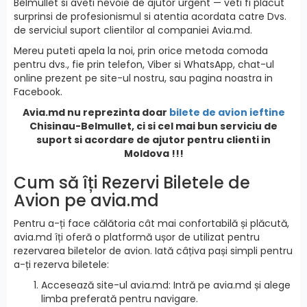
Belmullet si aveti nevoie de ajutor urgent — veti fi placut
surprinsi de profesionismul si atentia acordata catre Dvs.
de serviciul suport clientilor al companiei Avia.md.
Mereu puteti apela la noi, prin orice metoda comoda
pentru dvs., fie prin telefon, Viber si WhatsApp, chat-ul
online prezent pe site-ul nostru, sau pagina noastra in
Facebook.
Avia.md nu reprezinta doar
bilete de avion ieftine
Chisinau-Belmullet, ci si cel mai bun serviciu de
suport si acordare de ajutor pentru clienti in
Moldova !!!
Cum să îți Rezervi Biletele de
Avion pe avia.md
Pentru a-ți face călătoria cât mai confortabilă și plăcută,
avia.md îți oferă o platformă ușor de utilizat pentru
rezervarea biletelor de avion. Iată câțiva pași simpli pentru
a-ți rezerva biletele:
Accesează site-ul avia.md: Intră pe avia.md și alege
limba preferată pentru navigare.