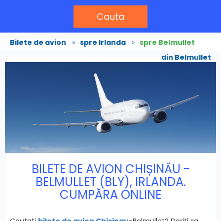
Cauta
Bilete de avion
»
spre Irlanda
»
spre Belmullet
din Belmullet
BILETE DE AVION CHIȘINĂU -
BELMULLET (BLY), IRLANDA.
CUMPĂRA ONLINE
Cautati
bilete de avion Chisinau
-Belmullet? Doriti sa