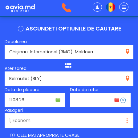
ASCUNDETI OPTIUNILE DE CAUTARE
Decolarea
RMO
Aterizarea
BLY
Data de plecare
Data de retur
Pasageri
CELE MAI APROPRIATE ORASE