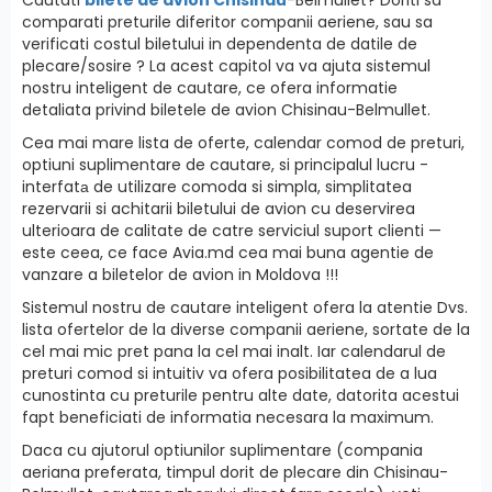
comparati preturile diferitor companii aeriene, sau sa
verificati costul biletului in dependenta de datile de
plecare/sosire ? La acest capitol va va ajuta sistemul
nostru inteligent de cautare, ce ofera informatie
detaliata privind biletele de avion Chisinau-Belmullet.
Cea mai mare lista de oferte, calendar comod de preturi,
optiuni suplimentare de cautare, si principalul lucru -
interfatа de utilizare comoda si simpla, simplitatea
rezervarii si achitarii biletului de avion cu deservirea
ulterioara de calitate de catre serviciul suport clienti —
este ceea, ce face Avia.md cea mai buna agentie de
vanzare a biletelor de avion in Moldova !!!
Sistemul nostru de cautare inteligent ofera la atentie Dvs.
lista ofertelor de la diverse companii aeriene, sortate de la
cel mai mic pret pana la cel mai inalt. Iar calendarul de
preturi comod si intuitiv va ofera posibilitatea de a lua
cunostinta cu preturile pentru alte date, datorita acestui
fapt beneficiati de informatia necesara la maximum.
Daca cu ajutorul optiunilor suplimentare (compania
aeriana preferata, timpul dorit de plecare din Chisinau-