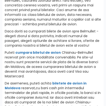
Belmullet, cautarea zborului direct fara escale), veti
concretiza cererea voastra, veti primi un raspuns mai
concret privind pretul biletelor. Caci anume de asa
informatii ca: clasa biletului de avion, data necesara,
compania aeriana, numarul maturilor si copiiilor cat si alte
precizari - schimba pretul biletului de avion.
Daca doriti sa cumparati bilete de avion spre Belmullet -
alegeti zborul si data potrivita, indicati numarul de
pasageri, alegeti optiunile de achitare si livrare, oferite de
compania noastra si biletul de avion este al vostru!
Puteti
cumpara biletul de avion
Chisinau-Belmullet
rezervat prin orice modalitate convenabila. Pe site-ul
nostru sunt prezente servicii de plata de la diverse banci
din Moldova, de aceea cumpararea biletului de avion a
devenit mai avantajoasa, daca aveti card Visa sau
Mastercard.
De asemenea, puteti achita
biletele de avion in
Moldova
rezervat,cu bani cash prin intermediul
terminalelor de plati rapide, in oficiile postale, la banci si in
oficiile companiei Avia.md. Iar daca aveti intrebari sau
daca ati cumparat de la noi bilet de avion Chisinau-