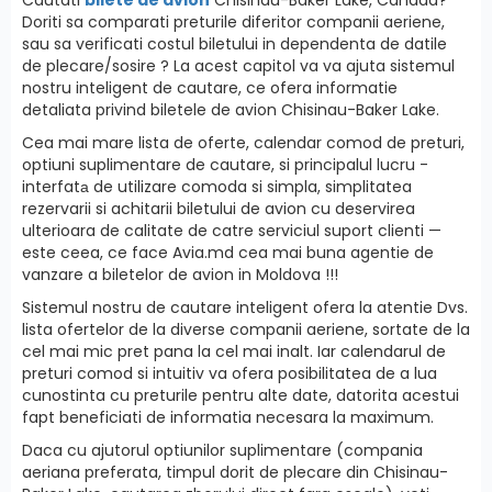
Doriti sa comparati preturile diferitor companii aeriene,
sau sa verificati costul biletului in dependenta de datile
de plecare/sosire ? La acest capitol va va ajuta sistemul
nostru inteligent de cautare, ce ofera informatie
detaliata privind biletele de avion Chisinau-Baker Lake.
Cea mai mare lista de oferte, calendar comod de preturi,
optiuni suplimentare de cautare, si principalul lucru -
interfatа de utilizare comoda si simpla, simplitatea
rezervarii si achitarii biletului de avion cu deservirea
ulterioara de calitate de catre serviciul suport clienti —
este ceea, ce face Avia.md cea mai buna agentie de
vanzare a biletelor de avion in Moldova !!!
Sistemul nostru de cautare inteligent ofera la atentie Dvs.
lista ofertelor de la diverse companii aeriene, sortate de la
cel mai mic pret pana la cel mai inalt. Iar calendarul de
preturi comod si intuitiv va ofera posibilitatea de a lua
cunostinta cu preturile pentru alte date, datorita acestui
fapt beneficiati de informatia necesara la maximum.
Daca cu ajutorul optiunilor suplimentare (compania
aeriana preferata, timpul dorit de plecare din Chisinau-