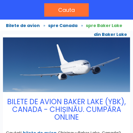
Cauta
Bilete de avion
»
spre Canada
»
spre Baker Lake
din Baker Lake
BILETE DE AVION BAKER LAKE (YBK),
CANADA - CHIȘINĂU. CUMPĂRA
ONLINE
Cautati
bilete de avion
Chisinau-Baker Lake, Canada?