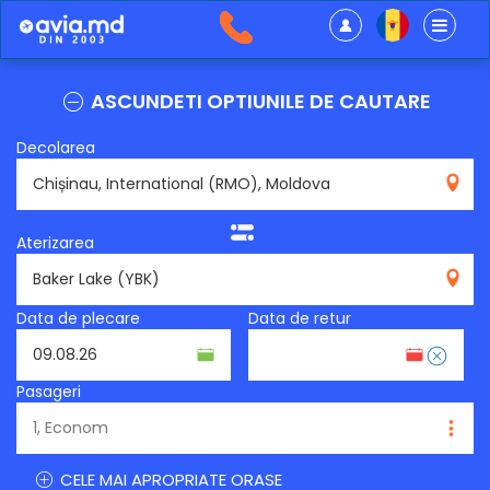
ASCUNDETI OPTIUNILE DE CAUTARE
Decolarea
RMO
Aterizarea
YBK
Data de plecare
Data de retur
Pasageri
CELE MAI APROPRIATE ORASE