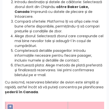
Introdu destinația și datele de călătorie: Selectează
zborul dorit din Chișinău
către Baker Lake,
Canada
împreună cu datele de plecare și de
întoarcere.
Compară ofertele: Platforma îți va afișa cele mai
bune oferte disponibile, permițându-ți să compari
prețurile și condițiile de zbor.
Alege zborul: Selectează zborul care corespunde cel
mai bine nevoilor tale și adaugă-l în coșul de
cumpărături.
Completează detaliile pasagerilor: Introdu
informațiile necesare pentru fiecare pasager,
inclusiv numele și detaliile de contact.
Efectuează plata: Alege metoda de plată preferată
și finalizează rezervarea. Vei primi confirmarea
biletului pe e-mail.
Cu avia.md, rezervarea biletelor de avion este simplă și
rapidă, astfel încât să vă puteți concentra pe planificarea
șederii în Canada
.
+