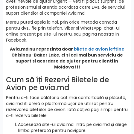
aveti nevoie de ajutor urgent — veti fi placut surprinsi de
profesionismul si atentia acordata catre Dvs. de serviciul
suport clientilor al companiei Avia.md.
Mereu puteti apela la noi, prin orice metoda comoda
pentru dvs., fie prin telefon, Viber si WhatsApp, chat-ul
online prezent pe site-ul nostru, sau pagina noastra in
Facebook.
Avia.md nu reprezinta doar
bilete de avion ieftine
Chisinau-Baker Lake, ci si cel mai bun serviciu de
suport si acordare de ajutor pentru clienti in
Moldova !!!
Cum să îți Rezervi Biletele de
Avion pe avia.md
Pentru a-ți face călătoria cât mai confortabilă și plăcută,
avia.md îți oferă o platformă ușor de utilizat pentru
rezervarea biletelor de avion. Iată câțiva pași simpli pentru
a-ți rezerva biletele:
Accesează site-ul avia.md: Intră pe avia.md și alege
limba preferată pentru navigare.