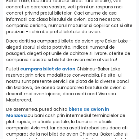
Baker Lake, cautarea zborului direct fara escale), veti
concretiza cererea voastra, veti primi un raspuns mai
concret privind pretul biletelor. Caci anume de asa
informatii ca: clasa biletului de avion, data necesara,
compania aeriana, numarul maturilor si copiiilor cat si alte
precizari - schimba pretul biletului de avion.
Daca doriti sa cumparati bilete de avion spre Baker Lake -
alegeti zborul si data potrivita, indicati numarul de
pasageri, alegeti optiunile de achitare si livrare, oferite de
compania noastra si biletul de avion este al vostru!
Puteti
cumpara bilet de avion
Chisinau-Baker Lake
rezervat prin orice modalitate convenabila. Pe site-ul
nostru sunt prezente servicii de plata de la diverse banci
din Moldova, de aceea cumpararea biletului de avion a
devenit mai avantajoasa, daca aveti card Visa sau
Mastercard.
De asemenea, puteti achita
bilete de avion in
Moldova
,cu bani cash prin intermediul terminalelor de
plati rapide, in oficiile postale, la banci si in oficiile
companiei Avia.md. Iar daca aveti intrebari sau daca ati
cumparat de la noi bilet de avion Chisinau-Baker Lake si