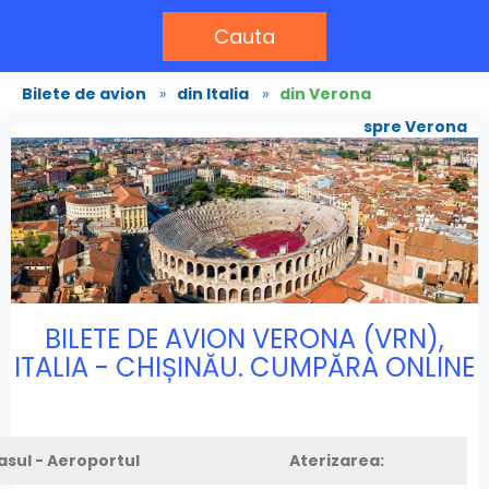
Cauta
Bilete de avion
»
din Italia
»
din Verona
spre Verona
BILETE DE AVION VERONA (VRN),
ITALIA - CHIȘINĂU. CUMPĂRA ONLINE
asul - Aeroportul
Aterizarea: