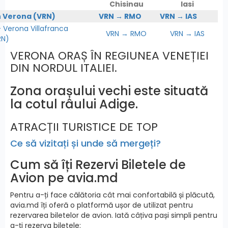
Chisinau
Iasi
n Verona (VRN)
VRN → RMO
VRN → IAS
Verona Villafranca
VRN → RMO
VRN → IAS
RN)
VERONA ORAȘ ÎN REGIUNEA VENEȚIEI
DIN NORDUL ITALIEI.
Zona orașului vechi este situată
la cotul râului Adige.
ATRACȚII TURISTICE DE TOP
Ce să vizitați și unde să mergeți?
Cum să îți Rezervi Biletele de
Avion pe avia.md
Pentru a-ți face călătoria cât mai confortabilă și plăcută,
avia.md îți oferă o platformă ușor de utilizat pentru
rezervarea biletelor de avion. Iată câțiva pași simpli pentru
a-ți rezerva biletele: