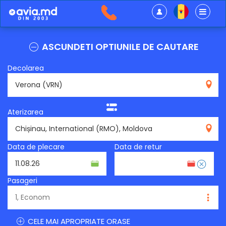
ASCUNDETI OPTIUNILE DE CAUTARE
Decolarea
VRN
Aterizarea
RMO
Data de plecare
Data de retur
Pasageri
CELE MAI APROPRIATE ORASE