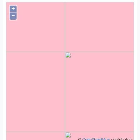
+
−
©
OpenStreetMap
contributors