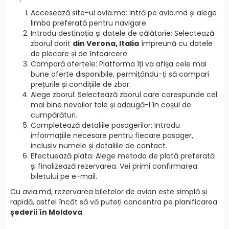
Accesează site-ul avia.md: Intră pe avia.md și alege
limba preferată pentru navigare.
Introdu destinația și datele de călătorie: Selectează
zborul dorit
din Verona, Italia
împreună cu datele
de plecare și de întoarcere.
Compară ofertele: Platforma îți va afișa cele mai
bune oferte disponibile, permițându-ți să compari
prețurile și condițiile de zbor.
Alege zborul: Selectează zborul care corespunde cel
mai bine nevoilor tale și adaugă-l în coșul de
cumpărături.
Completează detaliile pasagerilor: Introdu
informațiile necesare pentru fiecare pasager,
inclusiv numele și detaliile de contact.
Efectuează plata: Alege metoda de plată preferată
și finalizează rezervarea. Vei primi confirmarea
biletului pe e-mail.
Cu avia.md, rezervarea biletelor de avion este simplă și
rapidă, astfel încât să vă puteți concentra pe planificarea
șederii în Moldova
.