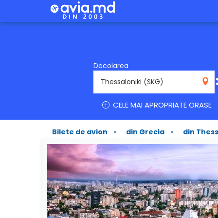
Decolarea
SKG
CELE MAI APROPRIATE ORASE
Bilete de avion
»
din Grecia
»
din Thess