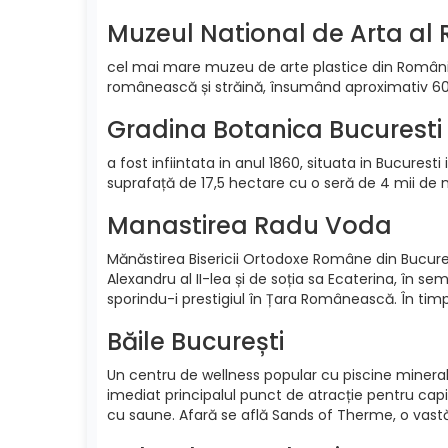
Muzeul National de Arta al
cel mai mare muzeu de arte plastice din România. E
românească și străină, însumând aproximativ 60.
Gradina Botanica Bucuresti
a fost infiintata in anul 1860, situata in Bucures
suprafață de 17,5 hectare cu o seră de 4 mii de me
Manastirea Radu Voda
Mănăstirea Bisericii Ortodoxe Române din Bucureș
Alexandru al II-lea și de soția sa Ecaterina, în se
sporindu-i prestigiul în Țara Românească. În timpu
Băile București
Un centru de wellness popular cu piscine mineral
imediat principalul punct de atracție pentru capit
cu saune. Afară se află Sands of Therme, o vastă p