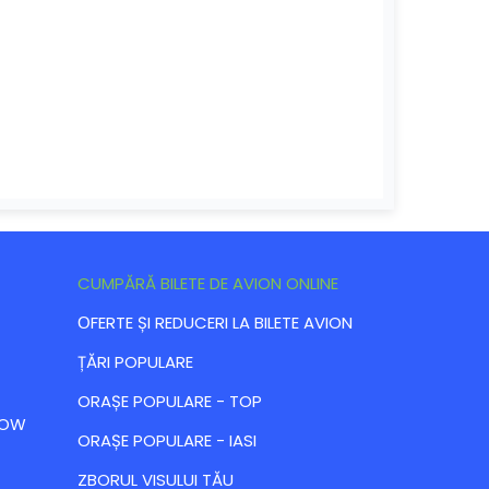
CUMPĂRĂ BILETE DE AVION ONLINE
ОFERTE ȘI REDUCERI LA BILETE AVION
ȚĂRI POPULARE
ORAȘE POPULARE - TOP
 LOW
ORAȘE POPULARE - IASI
ZBORUL VISULUI TĂU