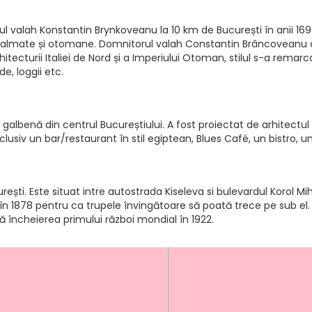
l valah Konstantin Brynkoveanu la 10 km de București în anii 169
dalmate și otomane. Domnitorul valah Constantin Brâncoveanu a 
arhitecturii Italiei de Nord și a Imperiului Otoman, stilul s-a rem
e, loggii etc.
albenă din centrul Bucureștiului. A fost proiectat de arhitectul Fe
inclusiv un bar/restaurant în stil egiptean, Blues Café, un bistro, 
ești. Este situat intre autostrada Kiseleva si bulevardul Korol Mih
în 1878 pentru ca trupele învingătoare să poată trece pe sub el.
pă încheierea primului război mondial în 1922.