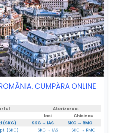
), ROMÂNIA. CUMPĂRA ONLINE
ortul
Aterizarea:
Iasi
Chisinau
ki (SKG)
SKG → IAS
SKG → RMO
t. (SKG)
SKG → IAS
SKG → RMO