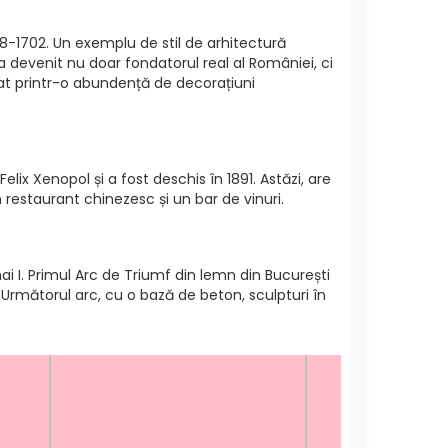
8-1702. Un exemplu de stil de arhitectură
devenit nu doar fondatorul real al României, ci
arcat printr-o abundență de decorațiuni
lix Xenopol și a fost deschis în 1891. Astăzi, are
un restaurant chinezesc și un bar de vinuri.
ai I. Primul Arc de Triumf din lemn din București
 Următorul arc, cu o bază de beton, sculpturi în