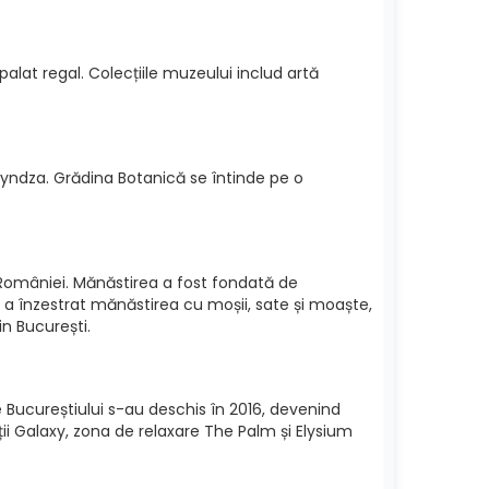
palat regal. Colecțiile muzeului includ artă
 Bryndza. Grădina Botanică se întinde pe o
i României. Mănăstirea a fost fondată de
ea, a înzestrat mănăstirea cu moșii, sate și moaște,
in București.
 Bucureștiului s-au deschis în 2016, devenind
ții Galaxy, zona de relaxare The Palm și Elysium