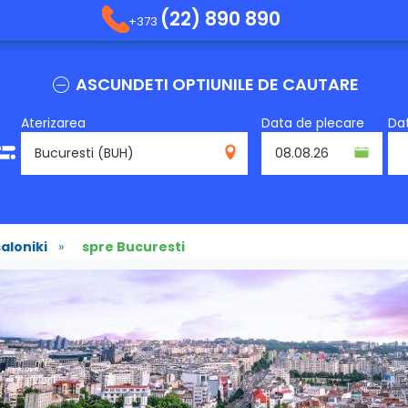
(22) 890 890
+373
ASCUNDETI OPTIUNILE DE CAUTARE
Aterizarea
Data de plecare
Dat
BUH
aloniki
»
spre Bucuresti