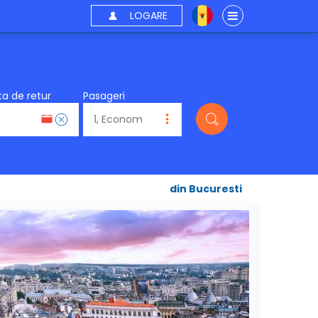
LOGARE
a de retur
Pasageri
din Bucuresti