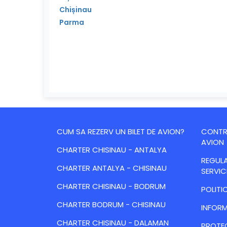
Chișinau
Parma
CUM SA REZERV UN BILET DE AVION?
CONTRA
AVION
CHARTER CHISINAU - ANTALYA
REGULA
CHARTER ANTALYA - CHISINAU
SERVIC
CHARTER CHISINAU - BODRUM
POLITI
CHARTER BODRUM - CHISINAU
INFORM
CHARTER CHISINAU - DALAMAN
PROTE