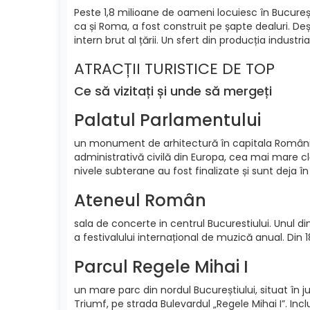
Peste 1,8 milioane de oameni locuiesc în București
ca și Roma, a fost construit pe șapte dealuri. D
intern brut al țării. Un sfert din producția indust
ATRACȚII TURISTICE DE TOP
Ce să vizitați și unde să mergeți
Palatul Parlamentului
un monument de arhitectură în capitala României
administrativă civilă din Europa, cea mai mare cl
nivele subterane au fost finalizate și sunt deja în u
Ateneul Român
sala de concerte in centrul Bucurestiului. Unul di
a festivalului internațional de muzică anual. Din 
Parcul Regele Mihai I
un mare parc din nordul Bucureștiului, situat în j
Triumf, pe strada Bulevardul „Regele Mihai I”. In