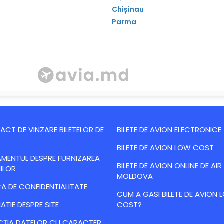
Chișinau
Parma
CT DE VINZARE BILETELOR DE
BILETE DE AVION ELECTRONICE
BILETE DE AVION LOW COST
MENTUL DESPRE FURNIZAREA
BILETE DE AVION ONLINE DE AIR
IILOR
MOLDOVA
CA DE CONFIDENTIALITATE
CUM A GASI BILETE DE AVION
ATIE DESPRE SITE
COST?
CȚIA DATELOR CU CARACTER