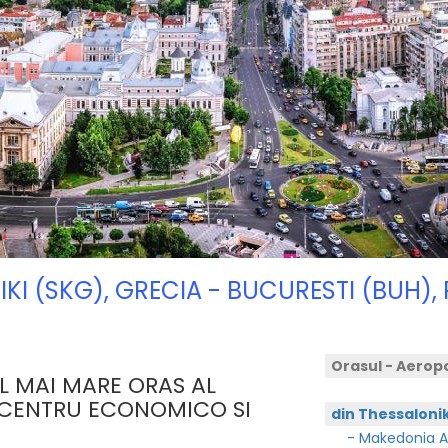
IKI (SKG), GRECIA - BUCURESTI (BUH
Orasul - Aerop
EL MAI MARE ORAS AL
 CENTRU ECONOMICO SI
din Thessaloni
- Makedonia Ap