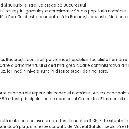
 și suburbiile sale. Se crede că Bucureștiul,
eși Bucureștiul găzduiește aproximativ 9% din populația României
rială a României este concentrată în București, aceasta fiind cea ma
, București, construit pe vremea Republicii Socialiste România.
ădire a parlamentului și cea mai grea clădire administrativă din 
z, iar încă 4 nivele sunt în diferite stadii de finalizare.
ntre principalele repere ale capitalei României. Acum, principala
1889 a fost principalul loc de concert al Orchestrei Filarmonicii 
urul lacului cu același nume, a fost fondat în 1936. Este situată î
clude două părți: una este ocupată de Muzeul Satului, cealaltă es