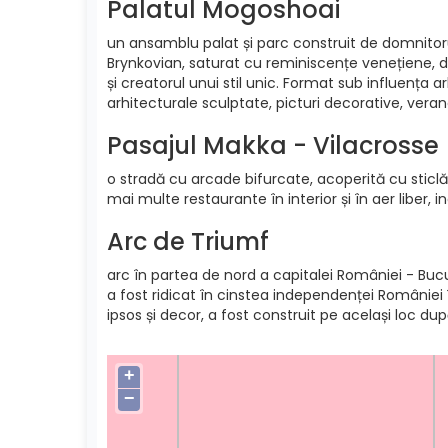
Palatul Mogoshoai
un ansamblu palat și parc construit de domnitoru
Brynkovian, saturat cu reminiscențe venețiene, 
și creatorul unui stil unic. Format sub influența 
arhitecturale sculptate, picturi decorative, verand
Pasajul Makka - Vilacrosse
o stradă cu arcade bifurcate, acoperită cu sticlă g
mai multe restaurante în interior și în aer liber, 
Arc de Triumf
arc în partea de nord a capitalei României - Bucur
a fost ridicat în cinstea independenței României 
ipsos și decor, a fost construit pe același loc du
+
−