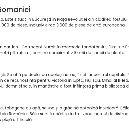
 Romaniei
ste situat în București în Piața Revoluției din clădirea fostului 
000 de piese, inclusiv circa 3.000 de piese de artă europeană.
ti in cartierul Cotroceni. Numit în memoria fondatorului, Dimitrie
tri pătrați. m., conține aproximativ 10 mii de specii de plante.
ti. Se află pe dealul cu același nume, în chiar centrul capitale
mn de recunoștință pentru victoria în luptă. Fiul său, Mihai al II-l
l domniei sale, în mănăstire a fost înființată prima bibliotecă d
e, tobogane cu apă, saune și o grădină botanică interioară. Băile
ala României. Băile sunt împărțite în trei zone: parcul de distrac
lajă artificială.