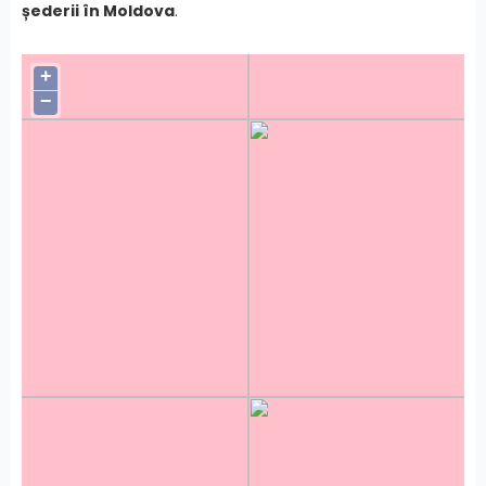
șederii în Moldova
.
+
−