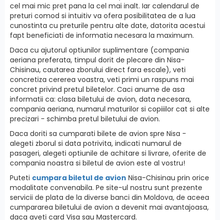
cel mai mic pret pana la cel mai inalt. Iar calendarul de
preturi comod si intuitiv va ofera posibilitatea de a lua
cunostinta cu preturile pentru alte date, datorita acestui
fapt beneficiati de informatia necesara la maximum.
Daca cu ajutorul optiunilor suplimentare (compania
aeriana preferata, timpul dorit de plecare din Nisa-
Chisinau, cautarea zborului direct fara escale), veti
concretiza cererea voastra, veti primi un raspuns mai
concret privind pretul biletelor. Caci anume de asa
informatii ca: clasa biletului de avion, data necesara,
compania aeriana, numarul maturilor si copiiilor cat si alte
precizari - schimba pretul biletului de avion.
Daca doriti sa cumparati bilete de avion spre Nisa -
alegeti zborul si data potrivita, indicati numarul de
pasageri, alegeti optiunile de achitare si livrare, oferite de
compania noastra si biletul de avion este al vostru!
Puteti
cumpara biletul de avion
Nisa-Chisinau prin orice
modalitate convenabila. Pe site-ul nostru sunt prezente
servicii de plata de la diverse banci din Moldova, de aceea
cumpararea biletului de avion a devenit mai avantajoasa,
daca aveti card Visa sau Mastercard.