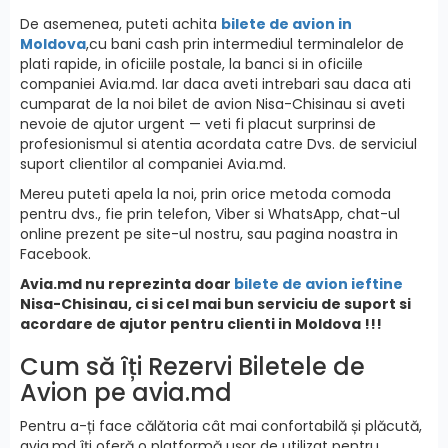
De asemenea, puteti achita
bilete de avion in
Moldova
,cu bani cash prin intermediul terminalelor de
plati rapide, in oficiile postale, la banci si in oficiile
companiei Avia.md. Iar daca aveti intrebari sau daca ati
cumparat de la noi bilet de avion Nisa-Chisinau si aveti
nevoie de ajutor urgent — veti fi placut surprinsi de
profesionismul si atentia acordata catre Dvs. de serviciul
suport clientilor al companiei Avia.md.
Mereu puteti apela la noi, prin orice metoda comoda
pentru dvs., fie prin telefon, Viber si WhatsApp, chat-ul
online prezent pe site-ul nostru, sau pagina noastra in
Facebook.
Avia.md nu reprezinta doar
bilete de avion ieftine
Nisa-Chisinau, ci si cel mai bun serviciu de suport si
acordare de ajutor pentru clienti in Moldova !!!
Cum să îți Rezervi Biletele de
Avion pe avia.md
Pentru a-ți face călătoria cât mai confortabilă și plăcută,
avia.md îți oferă o platformă ușor de utilizat pentru