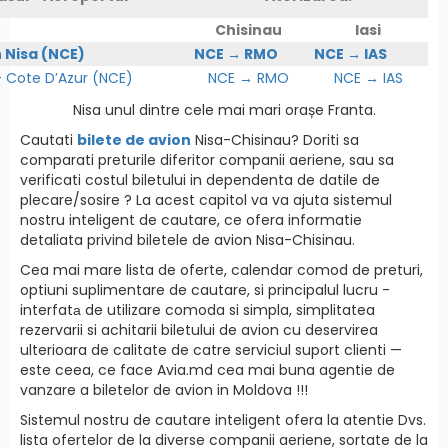
Chisinau
Iasi
n Nisa (NCE)
NCE → RMO
NCE → IAS
Cote D’Azur (NCE)
NCE → RMO
NCE → IAS
Nisa unul dintre cele mai mari orașe Franta.
Cautati
bilete de avion
Nisa-Chisinau? Doriti sa
comparati preturile diferitor companii aeriene, sau sa
verificati costul biletului in dependenta de datile de
plecare/sosire ? La acest capitol va va ajuta sistemul
nostru inteligent de cautare, ce ofera informatie
detaliata privind biletele de avion Nisa-Chisinau.
Cea mai mare lista de oferte, calendar comod de preturi,
optiuni suplimentare de cautare, si principalul lucru -
interfatа de utilizare comoda si simpla, simplitatea
rezervarii si achitarii biletului de avion cu deservirea
ulterioara de calitate de catre serviciul suport clienti —
este ceea, ce face Avia.md cea mai buna agentie de
vanzare a biletelor de avion in Moldova !!!
Sistemul nostru de cautare inteligent ofera la atentie Dvs.
lista ofertelor de la diverse companii aeriene, sortate de la