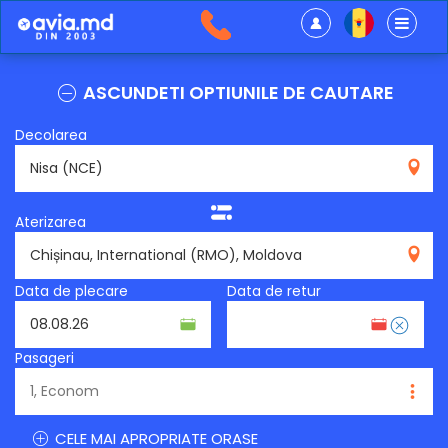
ASCUNDETI OPTIUNILE DE CAUTARE
Decolarea
NCE
Aterizarea
RMO
Data de plecare
Data de retur
Pasageri
CELE MAI APROPRIATE ORASE