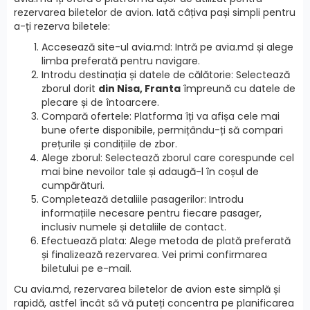
rezervarea biletelor de avion. Iată câțiva pași simpli pentru
a-ți rezerva biletele:
Accesează site-ul avia.md: Intră pe avia.md și alege
limba preferată pentru navigare.
Introdu destinația și datele de călătorie: Selectează
zborul dorit
din Nisa, Franta
împreună cu datele de
plecare și de întoarcere.
Compară ofertele: Platforma îți va afișa cele mai
bune oferte disponibile, permițându-ți să compari
prețurile și condițiile de zbor.
Alege zborul: Selectează zborul care corespunde cel
mai bine nevoilor tale și adaugă-l în coșul de
cumpărături.
Completează detaliile pasagerilor: Introdu
informațiile necesare pentru fiecare pasager,
inclusiv numele și detaliile de contact.
Efectuează plata: Alege metoda de plată preferată
și finalizează rezervarea. Vei primi confirmarea
biletului pe e-mail.
Cu avia.md, rezervarea biletelor de avion este simplă și
rapidă, astfel încât să vă puteți concentra pe planificarea