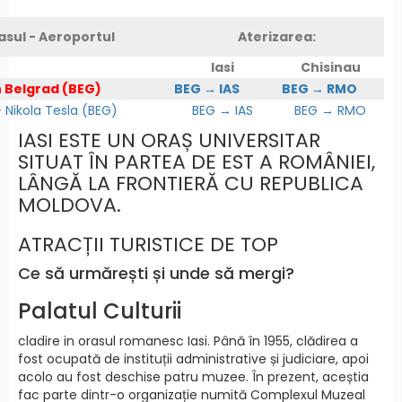
asul - Aeroportul
Aterizarea:
Iasi
Chisinau
n Belgrad (BEG)
BEG → IAS
BEG → RMO
Nikola Tesla (BEG)
BEG → IAS
BEG → RMO
IASI ESTE UN ORAȘ UNIVERSITAR
SITUAT ÎN PARTEA DE EST A ROMÂNIEI,
LÂNGĂ LA FRONTIERĂ CU REPUBLICA
MOLDOVA.
ATRACȚII TURISTICE DE TOP
Ce să urmărești și unde să mergi?
Palatul Culturii
cladire in orasul romanesc Iasi. Până în 1955, clădirea a
fost ocupată de instituții administrative și judiciare, apoi
acolo au fost deschise patru muzee. În prezent, aceștia
fac parte dintr-o organizație numită Complexul Muzeal