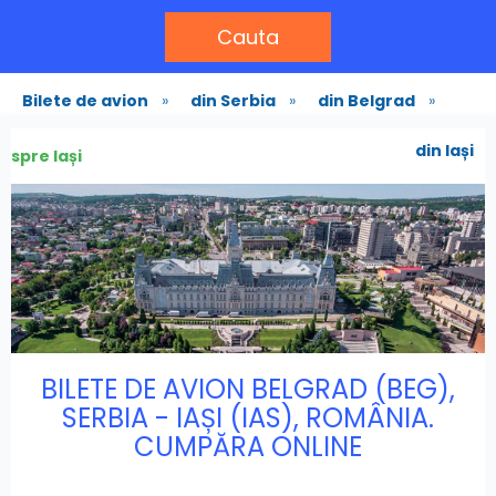
Cauta
Bilete de avion
»
din Serbia
»
din Belgrad
»
din Iași
spre Iași
BILETE DE AVION BELGRAD (BEG),
SERBIA - IAȘI (IAS), ROMÂNIA.
CUMPĂRA ONLINE