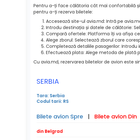
Pentru a-ți face călătoria cât mai confortabilă și
pentru a-ți rezerva biletele:
Accesează site-ul avia.md: Intră pe avia.m
Introdu destinația și datele de călătorie: S
Compară ofertele: Platforma îți va afișa cel
Alege zborul: Selectează zborul care cores
Completează detaliile pasagerilor: Introdu 
Efectuează plata: Alege metoda de plată pre
Cu avia.md, rezervarea biletelor de avion este si
SERBIA
Tara: Serbia
Codul tarii: RS
Bilete avion Spre
|
Bilete avion Din
din Belgrad