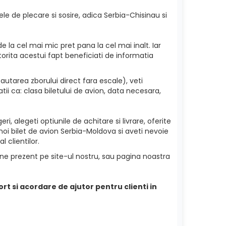
le de plecare si sosire, adica Serbia-Chisinau si
e la cel mai mic pret pana la cel mai inalt. Iar
torita acestui fapt beneficiati de informatia
utarea zborului direct fara escale), veti
ii ca: clasa biletului de avion, data necesara,
i, alegeti optiunile de achitare si livrare, oferite
noi bilet de avion Serbia-Moldova si aveti nevoie
 clientilor.
ine prezent pe site-ul nostru, sau pagina noastra
ort si acordare de ajutor pentru clienti in