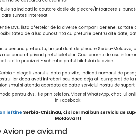
buie sa indicati la cautare datile de plecare/intoarcere si puncte
e care sunteti interesati.
ntie Dvs. lista ofertelor de la diverse companii aeriene, sortate d
osibilitatea de a lua cunostinta cu preturile pentru alte date, da
ia aeriana preferata, timpul dorit de plecare Serbia-Moldova, ca
 mai concret privind pretul biletelor. Caci anume de asa informat
at si alte precizari - schimba pretul biletului de avion.
erbia - alegeti zborul si data potrivita, indicati numarul de pasager
ostru! Iar daca aveti intrebari, sau daca deja ati cumparat de la 
sionismul si atentia acordata de catre serviciul nostru de suport al
oda pentru dvs., fie prin telefon, Viber si WhatsApp, chat-ul onl
in Facebook.
on ieftine
Serbia
-Chisinau, ci si cel mai bun serviciu de sup
Moldova !!!
de Avion pe avia.md