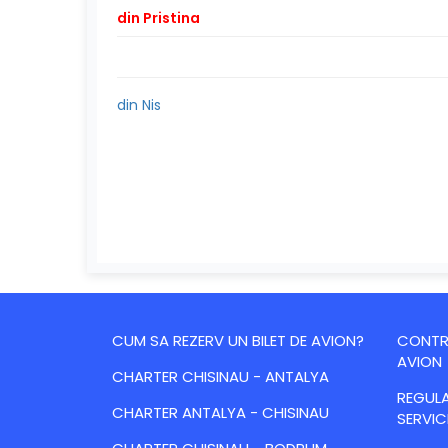
din Pristina
din Nis
CUM SA REZERV UN BILET DE AVION?
CONTRA
AVION
CHARTER CHISINAU - ANTALYA
REGULA
CHARTER ANTALYA - CHISINAU
SERVIC