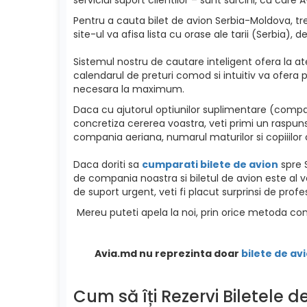
Pentru a cauta bilet de avion Serbia-Moldova, tre
site-ul va afisa lista cu orase ale tarii (Serbia), d
Sistemul nostru de cautare inteligent ofera la ate
calendarul de preturi comod si intuitiv va ofera p
necesara la maximum.
Daca cu ajutorul optiunilor suplimentare (compan
concretiza cererea voastra, veti primi un raspuns
compania aeriana, numarul maturilor si copiiilor c
Daca doriti sa
cumparati bilete de avion
spre S
de compania noastra si biletul de avion este al v
de suport urgent, veti fi placut surprinsi de profe
Mereu puteti apela la noi, prin orice metoda com
Avia.md nu reprezinta doar
bilete de avi
Cum să îți Rezervi Biletele 