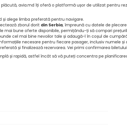
 plăcută, avia.md îți oferă o platformă ușor de utilizat pentru rez
d și alege limba preferată pentru navigare.
electează zborul dorit
din Serbia
, împreună cu datele de plecare 
e mai bune oferte disponibile, permițându-ți să compari prețurile 
punde cel mai bine nevoilor tale și adaugă-l în coșul de cumpără
informațiile necesare pentru fiecare pasager, inclusiv numele și d
ferată și finalizează rezervarea. Vei primi confirmarea biletului
mplă și rapidă, astfel încât să vă puteți concentra pe planificar