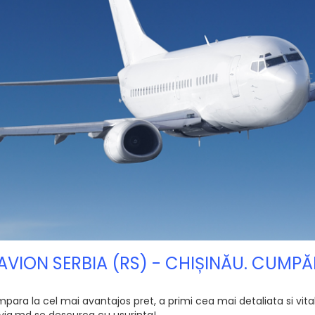
 AVION SERBIA (RS) - CHIȘINĂU. CUMP
ra la cel mai avantajos pret, a primi cea mai detaliata si vitala
e Avia.md se descurca cu usurinta!