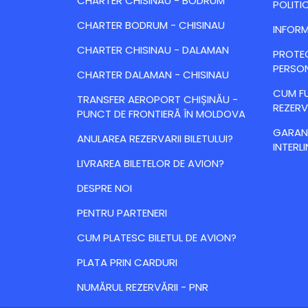
CHARTER CHISINAU - BODRUM
POLITI
CHARTER BODRUM - CHISINAU
INFORM
CHARTER CHISINAU - DALAMAN
PROTE
PERSO
CHARTER DALAMAN - CHISINAU
CUM FU
TRANSFER AEROPORT CHIȘINĂU -
REZERV
PUNCT DE FRONTIERĂ ÎN MOLDOVA
GARANȚ
ANULAREA REZERVARII BILETULUI?
INTERLI
LIVRAREA BILETELOR DE AVION?
DESPRE NOI
PENTRU PARTENERI
CUM PLATESC BILETUL DE AVION?
PLATA PRIN CARDURI
NUMĂRUL REZERVĂRII - PNR