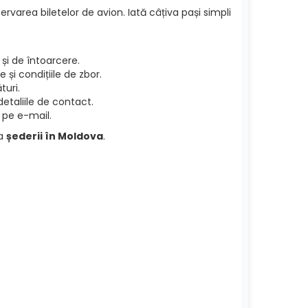
ervarea biletelor de avion. Iată câțiva pași simpli
și de întoarcere.
și condițiile de zbor.
turi.
etaliile de contact.
 pe e-mail.
ea
șederii în Moldova
.