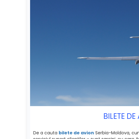
BILETE DE
De a cauta
bilete de avion
Serbia-Moldova, cumpa
serviciul suport clientilor – sunt sarcini, cu car