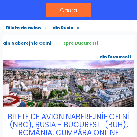
Cauta
Bilete de avion
»
din Rusia
»
din Naberejnîe Celnî
»
spre Bucuresti
din Bucuresti
BILETE DE AVION NABEREJNÎE CELNÎ
(NBC), RUSIA - BUCURESTI (BUH),
ROMÂNIA. CUMPĂRA ONLINE