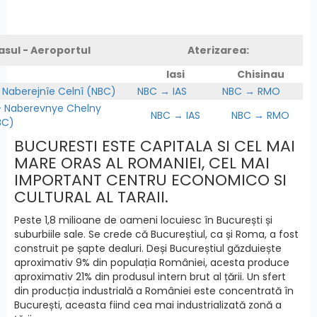
asul - Aeroportul
Aterizarea:
Iasi
Chisinau
 Naberejnîe Celnî (NBC)
NBC → IAS
NBC → RMO
Naberevnye Chelny
NBC → IAS
NBC → RMO
BC)
BUCURESTI ESTE CAPITALA SI CEL MAI
MARE ORAS AL ROMANIEI, CEL MAI
IMPORTANT CENTRU ECONOMICO SI
CULTURAL AL TARAII.
Peste 1,8 milioane de oameni locuiesc în București și
suburbiile sale. Se crede că Bucureștiul, ca și Roma, a fost
construit pe șapte dealuri. Deși Bucureștiul găzduiește
aproximativ 9% din populația României, acesta produce
aproximativ 21% din produsul intern brut al țării. Un sfert
din producția industrială a României este concentrată în
București, aceasta fiind cea mai industrializată zonă a