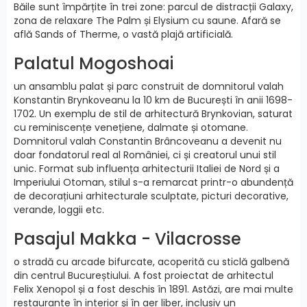
Băile sunt împărțite în trei zone: parcul de distracții Galaxy,
zona de relaxare The Palm și Elysium cu saune. Afară se
află Sands of Therme, o vastă plajă artificială.
Palatul Mogoshoai
un ansamblu palat și parc construit de domnitorul valah
Konstantin Brynkoveanu la 10 km de București în anii 1698-
1702. Un exemplu de stil de arhitectură Brynkovian, saturat
cu reminiscențe venețiene, dalmate și otomane.
Domnitorul valah Constantin Brâncoveanu a devenit nu
doar fondatorul real al României, ci și creatorul unui stil
unic. Format sub influența arhitecturii Italiei de Nord și a
Imperiului Otoman, stilul s-a remarcat printr-o abundență
de decorațiuni arhitecturale sculptate, picturi decorative,
verande, loggii etc.
Pasajul Makka - Vilacrosse
o stradă cu arcade bifurcate, acoperită cu sticlă galbenă
din centrul Bucureștiului. A fost proiectat de arhitectul
Felix Xenopol și a fost deschis în 1891. Astăzi, are mai multe
restaurante în interior și în aer liber, inclusiv un