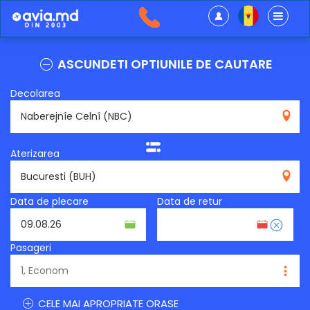
ASCUNDETI OPTIUNILE DE CAUTARE
Decolarea
NBC
Aterizarea
BUH
Data de plecare
Data de retur
Pasageri
CELE MAI APROPRIATE ORASE