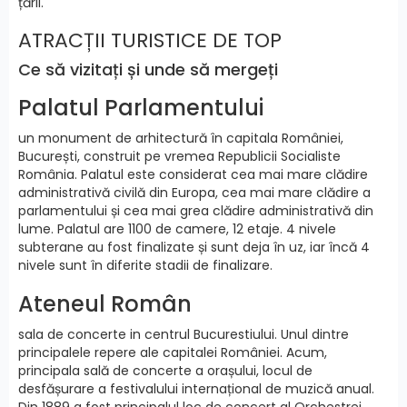
țării.
ATRACȚII TURISTICE DE TOP
Ce să vizitați și unde să mergeți
Palatul Parlamentului
un monument de arhitectură în capitala României,
București, construit pe vremea Republicii Socialiste
România. Palatul este considerat cea mai mare clădire
administrativă civilă din Europa, cea mai mare clădire a
parlamentului și cea mai grea clădire administrativă din
lume. Palatul are 1100 de camere, 12 etaje. 4 nivele
subterane au fost finalizate și sunt deja în uz, iar încă 4
nivele sunt în diferite stadii de finalizare.
Ateneul Român
sala de concerte in centrul Bucurestiului. Unul dintre
principalele repere ale capitalei României. Acum,
principala sală de concerte a orașului, locul de
desfășurare a festivalului internațional de muzică anual.
Din 1889 a fost principalul loc de concert al Orchestrei