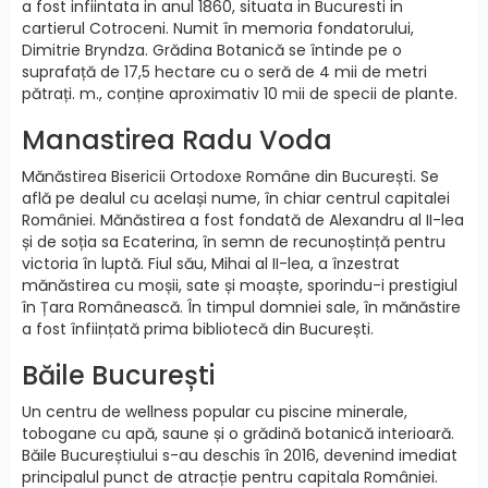
a fost infiintata in anul 1860, situata in Bucuresti in
cartierul Cotroceni. Numit în memoria fondatorului,
Dimitrie Bryndza. Grădina Botanică se întinde pe o
suprafață de 17,5 hectare cu o seră de 4 mii de metri
pătrați. m., conține aproximativ 10 mii de specii de plante.
Manastirea Radu Voda
Mănăstirea Bisericii Ortodoxe Române din București. Se
află pe dealul cu același nume, în chiar centrul capitalei
României. Mănăstirea a fost fondată de Alexandru al II-lea
și de soția sa Ecaterina, în semn de recunoștință pentru
victoria în luptă. Fiul său, Mihai al II-lea, a înzestrat
mănăstirea cu moșii, sate și moaște, sporindu-i prestigiul
în Țara Românească. În timpul domniei sale, în mănăstire
a fost înființată prima bibliotecă din București.
Băile București
Un centru de wellness popular cu piscine minerale,
tobogane cu apă, saune și o grădină botanică interioară.
Băile Bucureștiului s-au deschis în 2016, devenind imediat
principalul punct de atracție pentru capitala României.