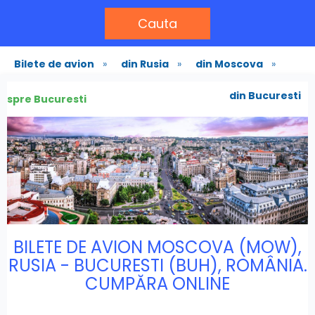
Cauta
Bilete de avion
»
din Rusia
»
din Moscova
»
din Bucuresti
spre Bucuresti
BILETE DE AVION MOSCOVA (MOW),
RUSIA - BUCURESTI (BUH), ROMÂNIA.
CUMPĂRA ONLINE