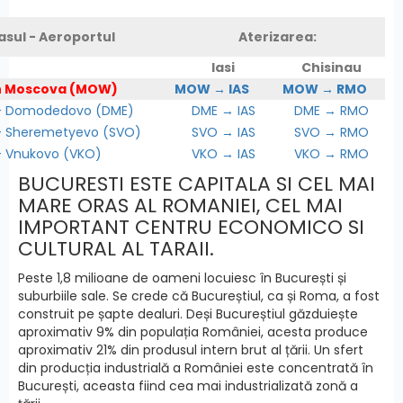
asul - Aeroportul
Aterizarea:
Iasi
Chisinau
n Moscova (MOW)
MOW → IAS
MOW → RMO
Domodedovo (DME)
DME → IAS
DME → RMO
Sheremetyevo (SVO)
SVO → IAS
SVO → RMO
Vnukovo (VKO)
VKO → IAS
VKO → RMO
BUCURESTI ESTE CAPITALA SI CEL MAI
MARE ORAS AL ROMANIEI, CEL MAI
IMPORTANT CENTRU ECONOMICO SI
CULTURAL AL TARAII.
Peste 1,8 milioane de oameni locuiesc în București și
suburbiile sale. Se crede că Bucureștiul, ca și Roma, a fost
construit pe șapte dealuri. Deși Bucureștiul găzduiește
aproximativ 9% din populația României, acesta produce
aproximativ 21% din produsul intern brut al țării. Un sfert
din producția industrială a României este concentrată în
București, aceasta fiind cea mai industrializată zonă a