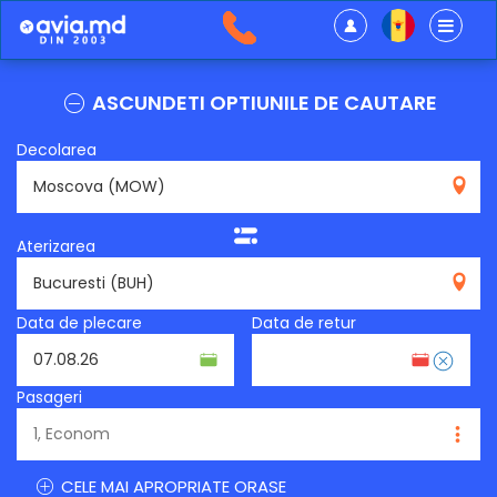
ASCUNDETI OPTIUNILE DE CAUTARE
Decolarea
MOW
Aterizarea
BUH
Data de plecare
Data de retur
Pasageri
CELE MAI APROPRIATE ORASE