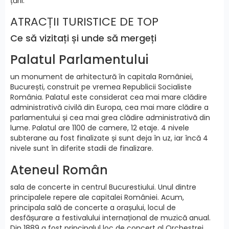
țării.
ATRACȚII TURISTICE DE TOP
Ce să vizitați și unde să mergeți
Palatul Parlamentului
un monument de arhitectură în capitala României,
București, construit pe vremea Republicii Socialiste
România. Palatul este considerat cea mai mare clădire
administrativă civilă din Europa, cea mai mare clădire a
parlamentului și cea mai grea clădire administrativă din
lume. Palatul are 1100 de camere, 12 etaje. 4 nivele
subterane au fost finalizate și sunt deja în uz, iar încă 4
nivele sunt în diferite stadii de finalizare.
Ateneul Român
sala de concerte in centrul Bucurestiului. Unul dintre
principalele repere ale capitalei României. Acum,
principala sală de concerte a orașului, locul de
desfășurare a festivalului internațional de muzică anual.
Din 1889 a fost principalul loc de concert al Orchestrei